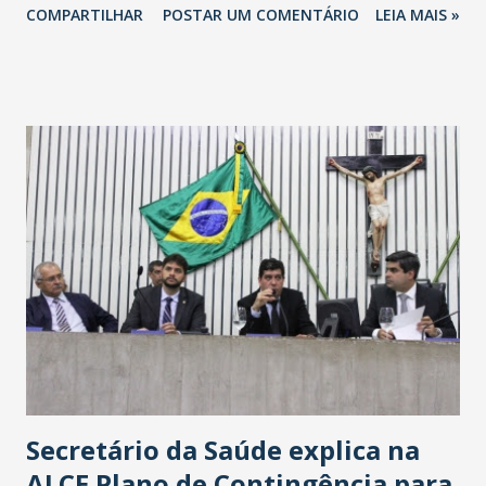
COMPARTILHAR
POSTAR UM COMENTÁRIO
LEIA MAIS »
Havan Fortaleza ainda não foi anunciada oficialmente, mas
fontes extraoficiais indicam, que será na Avenida
Washington Soares-Messejana. Uma coisa é certa: será a
maior loja Havan do Brasil.
Secretário da Saúde explica na
ALCE Plano de Contingência para