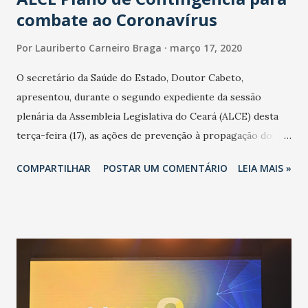
combate ao Coronavírus
Por
Lauriberto Carneiro Braga
março 17, 2020
O secretário da Saúde do Estado, Doutor Cabeto,
apresentou, durante o segundo expediente da sessão
plenária da Assembleia Legislativa do Ceará (ALCE) desta
terça-feira (17), as ações de prevenção à propagação do
novo coronavírus (Covid-19) e as recentes medidas
COMPARTILHAR
POSTAR UM COMENTÁRIO
LEIA MAIS »
adotadas pelo Governo do Estado na contenção da
pandemia e atendimento aos enfermos. O secretário
informou que o Estado tem desenvolvido um plano de
contingência pautado em formas de reconhecimento da
população suspeita e de cuidados com os ambientes
públicos e domiciliares. “Nós não estamos vivendo uma
epidemia comum, como temos em todos os anos, com