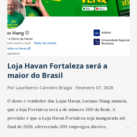
Ainda segundo a Pesquisa, em novembro de 2025, 40% dos
bares e restaurantes operaram com lucro e outros 40%
registraram equilíbrio financeiro. Já o percentual de
estabelecimentos no prejuízo ficou em 19%, pouco abaixo
do observado no mês anterior. Outros 1% não existiam em
novembro. Em relação a outubro, o faturamento também
cresceu. De acordo com a pesquisa, 44% dos n...
Loja Havan Fortaleza será a
maior do Brasil
Por
Lauriberto Carneiro Braga
fevereiro 07, 2026
O dono e vendedor das Lojas Havan, Luciano Hang anuncia,
que a loja Fortaleza será a de número 200 da Rede. A
previsão é que a Loja Havan Fortaleza seja inaugurada até
final de 2026, oferecendo 200 empregos diretos,
totalizando na Rede 25 mil vendedores. A localização da