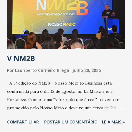
aumento de casos de dengue, influenza ou H1N1. Trata-se
de uma epidemia com um vírus diferente, com um poder de
contaminação maior que outros coronavírus”, apontou o
secretário. Segundo ele, é uma epidemia com chance de
contaminação alta, podendo gerar um grande risco à
população e ao sistema de saúde. “Precisamos saber fazer a
estratificação do risco da doença, para não so...
V NM2B
Por
Lauriberto Carneiro Braga
julho 20, 2026
A 5ª edição do NM2B - Nosso Meio to Business está
confirmada para o dia 12 de agosto, no La Maison, em
Fortaleza. Com o tema "A força do que é real", o evento é
promovido pelo Nosso Meio e deve reunir cerca de 700
participantes, entre executivos, empreendedores, gestores
COMPARTILHAR
POSTAR UM COMENTÁRIO
LEIA MAIS »
e lideranças do Mercado Nacional. Desde 2022, o NM2B