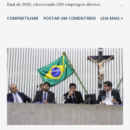
final de 2026, oferecendo 200 empregos diretos,
totalizando na Rede 25 mil vendedores. A localização da
COMPARTILHAR
POSTAR UM COMENTÁRIO
LEIA MAIS »
Havan Fortaleza ainda não foi anunciada oficialmente, mas
fontes extraoficiais indicam, que será na Avenida
Washington Soares-Messejana. Uma coisa é certa: será a
maior loja Havan do Brasil.