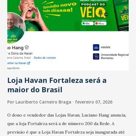
Salário para um número maior de trabalhadores, já que o
país tem a menor taxa de desemprego dos anos recentes.
Ainda segundo a Pesquisa, em novembro de 2025, 40% dos
bares e restaurantes operaram com lucro e outros 40%
registraram equilíbrio financeiro. Já o percentual de
estabelecimentos no prejuízo ficou em 19%, pouco abaixo
do observado no mês anterior. Outros 1% não existiam em
novembro. Em relação a outubro, o faturamento também
cresceu. De acordo com a pesquisa, 44% dos n...
Loja Havan Fortaleza será a
maior do Brasil
Por
Lauriberto Carneiro Braga
fevereiro 07, 2026
O dono e vendedor das Lojas Havan, Luciano Hang anuncia,
que a loja Fortaleza será a de número 200 da Rede. A
previsão é que a Loja Havan Fortaleza seja inaugurada até