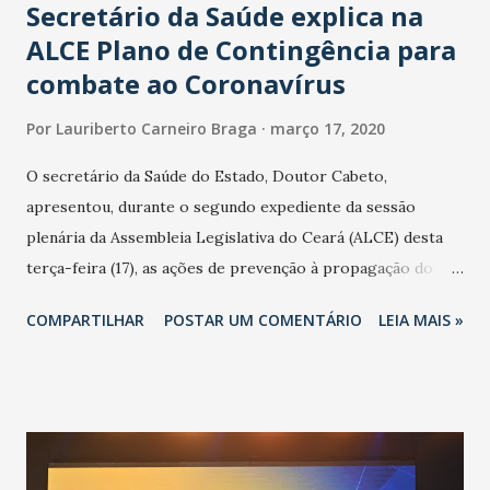
Secretário da Saúde explica na
ALCE Plano de Contingência para
combate ao Coronavírus
Por
Lauriberto Carneiro Braga
março 17, 2020
O secretário da Saúde do Estado, Doutor Cabeto,
apresentou, durante o segundo expediente da sessão
plenária da Assembleia Legislativa do Ceará (ALCE) desta
terça-feira (17), as ações de prevenção à propagação do
novo coronavírus (Covid-19) e as recentes medidas
COMPARTILHAR
POSTAR UM COMENTÁRIO
LEIA MAIS »
adotadas pelo Governo do Estado na contenção da
pandemia e atendimento aos enfermos. O secretário
informou que o Estado tem desenvolvido um plano de
contingência pautado em formas de reconhecimento da
população suspeita e de cuidados com os ambientes
públicos e domiciliares. “Nós não estamos vivendo uma