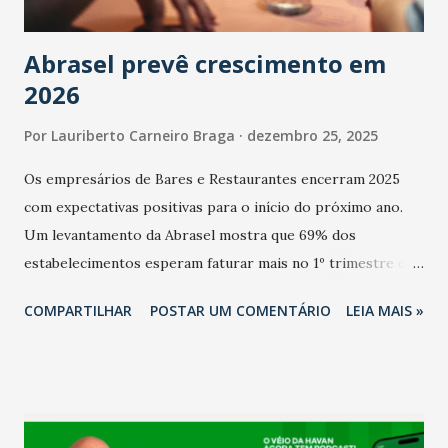
Abrasel prevê crescimento em
2026
Por
Lauriberto Carneiro Braga
dezembro 25, 2025
Os empresários de Bares e Restaurantes encerram 2025
com expectativas positivas para o início do próximo ano.
Um levantamento da Abrasel mostra que 69% dos
estabelecimentos esperam faturar mais no 1º trimestre de
2026 em comparação com o mesmo período de 2025. Em
COMPARTILHAR
POSTAR UM COMENTÁRIO
LEIA MAIS »
relação ao último trimestre deste ano, 56% também
projetam crescimento (foto Helena Lopes). A confiança do
setor é sustentada principalmente pelo desempenho
recente das empresas, impulsionado pelas
confraternizações de fim de ano e pelo pagamento do 13º