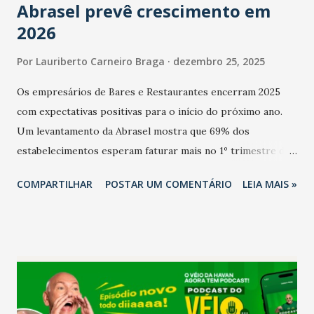
Abrasel prevê crescimento em
2026
Por
Lauriberto Carneiro Braga
dezembro 25, 2025
Os empresários de Bares e Restaurantes encerram 2025
com expectativas positivas para o início do próximo ano.
Um levantamento da Abrasel mostra que 69% dos
estabelecimentos esperam faturar mais no 1º trimestre de
2026 em comparação com o mesmo período de 2025. Em
COMPARTILHAR
POSTAR UM COMENTÁRIO
LEIA MAIS »
relação ao último trimestre deste ano, 56% também
projetam crescimento (foto Helena Lopes). A confiança do
setor é sustentada principalmente pelo desempenho
recente das empresas, impulsionado pelas
confraternizações de fim de ano e pelo pagamento do 13º
Salário para um número maior de trabalhadores, já que o
país tem a menor taxa de desemprego dos anos recentes.