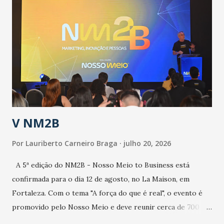
epidemia comum, como temos em todos os anos, com
aumento de casos de dengue, influenza ou H1N1. Trata-se
de uma epidemia com um vírus diferente, com um poder de
contaminação maior que outros coronavírus”, apontou o
secretário. Segundo ele, é uma epidemia com chance de
contaminação alta, podendo gerar um grande risco à
população e ao sistema de saúde. “Precisamos saber fazer a
estratificação do risco da doença, para não so...
V NM2B
Por
Lauriberto Carneiro Braga
julho 20, 2026
A 5ª edição do NM2B - Nosso Meio to Business está
confirmada para o dia 12 de agosto, no La Maison, em
Fortaleza. Com o tema "A força do que é real", o evento é
promovido pelo Nosso Meio e deve reunir cerca de 700
participantes, entre executivos, empreendedores, gestores