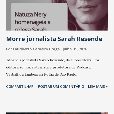
sempre existiu para dar palco a quem constrói com
consistência, e nesta edição isso fica ainda mais claro.
Vamos reforçar que ser genuíno sustenta a confiança entre
marcas, pessoas e mercado", afirma Tamires So...
Morre jornalista Sarah Resende
Por
Lauriberto Carneiro Braga
julho 31, 2026
Morre a jornalista Sarah Resende, da Globo News. Foi
editora sênior, roteirista e produtora de Podcast.
Trabalhou também na Folha de São Paulo.
COMPARTILHAR
POSTAR UM COMENTÁRIO
LEIA MAIS »