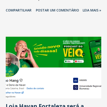
2026 em comparação com o mesmo período de 2025. Em
COMPARTILHAR
POSTAR UM COMENTÁRIO
LEIA MAIS »
relação ao último trimestre deste ano, 56% também
projetam crescimento (foto Helena Lopes). A confiança do
setor é sustentada principalmente pelo desempenho
recente das empresas, impulsionado pelas
confraternizações de fim de ano e pelo pagamento do 13º
Salário para um número maior de trabalhadores, já que o
país tem a menor taxa de desemprego dos anos recentes.
Ainda segundo a Pesquisa, em novembro de 2025, 40% dos
bares e restaurantes operaram com lucro e outros 40%
registraram equilíbrio financeiro. Já o percentual de
estabelecimentos no prejuízo ficou em 19%, pouco abaixo
do observado no mês anterior. Outros 1% não existiam em
novembro. Em relação a outubro, o faturamento também
cresceu. De acordo com a pesquisa, 44% dos n...
Loja Havan Fortaleza será a