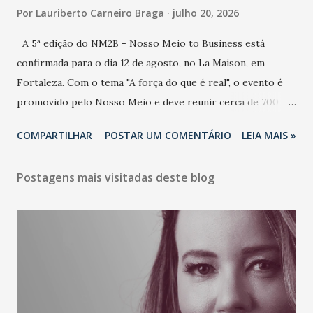
Por
Lauriberto Carneiro Braga
julho 20, 2026
A 5ª edição do NM2B - Nosso Meio to Business está
confirmada para o dia 12 de agosto, no La Maison, em
Fortaleza. Com o tema "A força do que é real", o evento é
promovido pelo Nosso Meio e deve reunir cerca de 700
participantes, entre executivos, empreendedores, gestores
COMPARTILHAR
POSTAR UM COMENTÁRIO
LEIA MAIS »
e lideranças do Mercado Nacional. Desde 2022, o NM2B
consolidou-se como um dos principais encontros do setor
Postagens mais visitadas deste blog
de negócios do Nordeste, reunindo profissionais de marcas
como Bradesco, Samsung, Carrefour, Banco do Nordeste,
LinkedIn, VISA, Grupo 3corações, TikTok e M. Dias Branco.
A nova edição chega em um momento em que autenticidade
e consistência ganham peso nas conversas sobre marca,
liderança e estratégia. - Vivemos um momento em que todo
mundo fala muito e poucos entregam de verdade. O NM2B