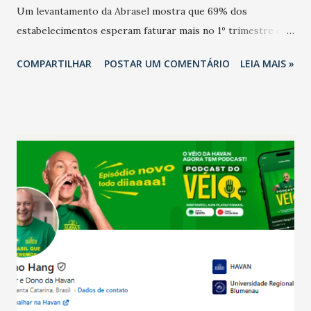
Um levantamento da Abrasel mostra que 69% dos
estabelecimentos esperam faturar mais no 1º trimestre de
2026 em comparação com o mesmo período de 2025. Em
COMPARTILHAR
POSTAR UM COMENTÁRIO
LEIA MAIS »
relação ao último trimestre deste ano, 56% também
projetam crescimento (foto Helena Lopes). A confiança do
setor é sustentada principalmente pelo desempenho
recente das empresas, impulsionado pelas
confraternizações de fim de ano e pelo pagamento do 13º
Salário para um número maior de trabalhadores, já que o
país tem a menor taxa de desemprego dos anos recentes.
Ainda segundo a Pesquisa, em novembro de 2025, 40% dos
bares e restaurantes operaram com lucro e outros 40%
registraram equilíbrio financeiro. Já o percentual de
estabelecimentos no prejuízo ficou em 19%, pouco abaixo
do observado no mês anterior. Outros 1% não existiam em
novembro. Em relação a outubro, o faturamento também