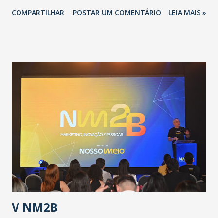
novo coronavírus (Covid-19) e as recentes medidas
COMPARTILHAR
POSTAR UM COMENTÁRIO
LEIA MAIS »
adotadas pelo Governo do Estado na contenção da
pandemia e atendimento aos enfermos. O secretário
informou que o Estado tem desenvolvido um plano de
contingência pautado em formas de reconhecimento da
população suspeita e de cuidados com os ambientes
públicos e domiciliares. “Nós não estamos vivendo uma
epidemia comum, como temos em todos os anos, com
aumento de casos de dengue, influenza ou H1N1. Trata-se
de uma epidemia com um vírus diferente, com um poder de
contaminação maior que outros coronavírus”, apontou o
secretário. Segundo ele, é uma epidemia com chance de
contaminação alta, podendo gerar um grande risco à
população e ao sistema de saúde. “Precisamos saber fazer a
estratificação do risco da doença, para não so...
V NM2B