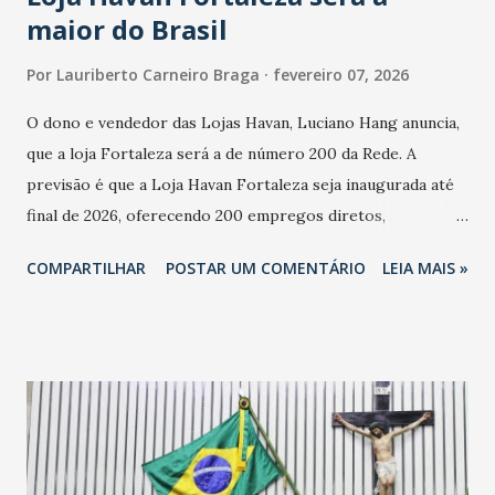
maior do Brasil
Por
Lauriberto Carneiro Braga
fevereiro 07, 2026
O dono e vendedor das Lojas Havan, Luciano Hang anuncia,
que a loja Fortaleza será a de número 200 da Rede. A
previsão é que a Loja Havan Fortaleza seja inaugurada até
final de 2026, oferecendo 200 empregos diretos,
totalizando na Rede 25 mil vendedores. A localização da
COMPARTILHAR
POSTAR UM COMENTÁRIO
LEIA MAIS »
Havan Fortaleza ainda não foi anunciada oficialmente, mas
fontes extraoficiais indicam, que será na Avenida
Washington Soares-Messejana. Uma coisa é certa: será a
maior loja Havan do Brasil.