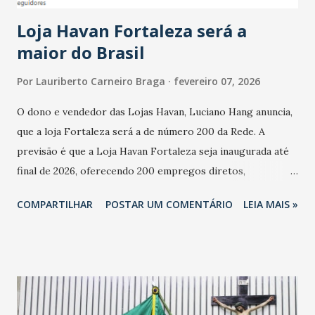
cresceu. De acordo com a pesquisa, 44% dos n...
Loja Havan Fortaleza será a
maior do Brasil
Por
Lauriberto Carneiro Braga
fevereiro 07, 2026
O dono e vendedor das Lojas Havan, Luciano Hang anuncia,
que a loja Fortaleza será a de número 200 da Rede. A
previsão é que a Loja Havan Fortaleza seja inaugurada até
final de 2026, oferecendo 200 empregos diretos,
totalizando na Rede 25 mil vendedores. A localização da
COMPARTILHAR
POSTAR UM COMENTÁRIO
LEIA MAIS »
Havan Fortaleza ainda não foi anunciada oficialmente, mas
fontes extraoficiais indicam, que será na Avenida
Washington Soares-Messejana. Uma coisa é certa: será a
maior loja Havan do Brasil.