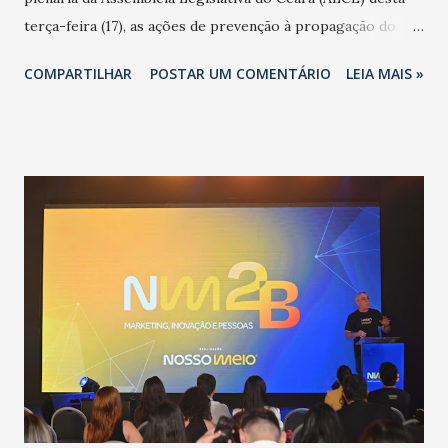
terça-feira (17), as ações de prevenção à propagação do
novo coronavírus (Covid-19) e as recentes medidas
COMPARTILHAR
POSTAR UM COMENTÁRIO
LEIA MAIS »
adotadas pelo Governo do Estado na contenção da
pandemia e atendimento aos enfermos. O secretário
informou que o Estado tem desenvolvido um plano de
contingência pautado em formas de reconhecimento da
população suspeita e de cuidados com os ambientes
públicos e domiciliares. “Nós não estamos vivendo uma
epidemia comum, como temos em todos os anos, com
aumento de casos de dengue, influenza ou H1N1. Trata-se
de uma epidemia com um vírus diferente, com um poder de
contaminação maior que outros coronavírus”, apontou o
secretário. Segundo ele, é uma epidemia com chance de
contaminação alta, podendo gerar um grande risco à
população e ao sistema de saúde. “Precisamos saber fazer a
estratificação do risco da doença, para não so...