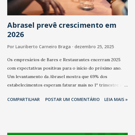
Abrasel prevê crescimento em
2026
Por
Lauriberto Carneiro Braga
dezembro 25, 2025
Os empresários de Bares e Restaurantes encerram 2025
com expectativas positivas para o início do próximo ano.
Um levantamento da Abrasel mostra que 69% dos
estabelecimentos esperam faturar mais no 1º trimestre de
2026 em comparação com o mesmo período de 2025. Em
COMPARTILHAR
POSTAR UM COMENTÁRIO
LEIA MAIS »
relação ao último trimestre deste ano, 56% também
projetam crescimento (foto Helena Lopes). A confiança do
setor é sustentada principalmente pelo desempenho
recente das empresas, impulsionado pelas