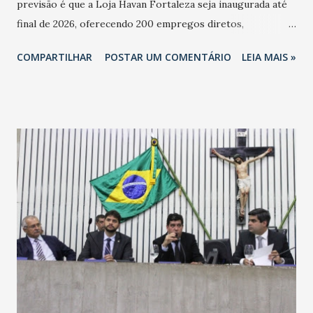
previsão é que a Loja Havan Fortaleza seja inaugurada até
final de 2026, oferecendo 200 empregos diretos,
totalizando na Rede 25 mil vendedores. A localização da
COMPARTILHAR
POSTAR UM COMENTÁRIO
LEIA MAIS »
Havan Fortaleza ainda não foi anunciada oficialmente, mas
fontes extraoficiais indicam, que será na Avenida
Washington Soares-Messejana. Uma coisa é certa: será a
maior loja Havan do Brasil.