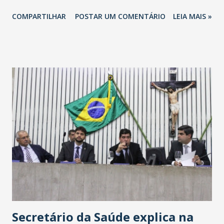
totalizando na Rede 25 mil vendedores. A localização da
COMPARTILHAR
POSTAR UM COMENTÁRIO
LEIA MAIS »
Havan Fortaleza ainda não foi anunciada oficialmente, mas
fontes extraoficiais indicam, que será na Avenida
Washington Soares-Messejana. Uma coisa é certa: será a
maior loja Havan do Brasil.
Secretário da Saúde explica na