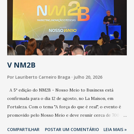
aumento de casos de dengue, influenza ou H1N1. Trata-se
de uma epidemia com um vírus diferente, com um poder de
contaminação maior que outros coronavírus”, apontou o
secretário. Segundo ele, é uma epidemia com chance de
contaminação alta, podendo gerar um grande risco à
população e ao sistema de saúde. “Precisamos saber fazer a
estratificação do risco da doença, para não so...
V NM2B
Por
Lauriberto Carneiro Braga
julho 20, 2026
A 5ª edição do NM2B - Nosso Meio to Business está
confirmada para o dia 12 de agosto, no La Maison, em
Fortaleza. Com o tema "A força do que é real", o evento é
promovido pelo Nosso Meio e deve reunir cerca de 700
participantes, entre executivos, empreendedores, gestores
COMPARTILHAR
POSTAR UM COMENTÁRIO
LEIA MAIS »
e lideranças do Mercado Nacional. Desde 2022, o NM2B