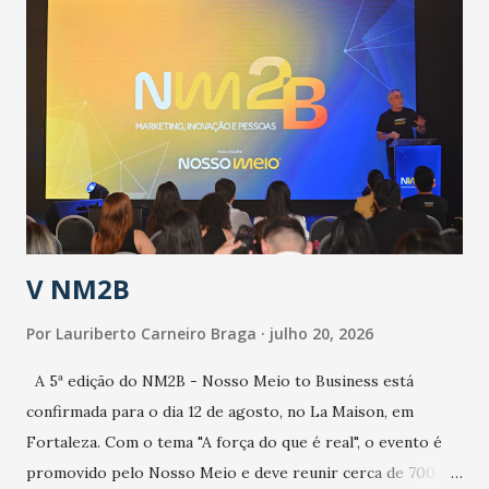
públicos e domiciliares. “Nós não estamos vivendo uma
epidemia comum, como temos em todos os anos, com
aumento de casos de dengue, influenza ou H1N1. Trata-se
de uma epidemia com um vírus diferente, com um poder de
contaminação maior que outros coronavírus”, apontou o
secretário. Segundo ele, é uma epidemia com chance de
contaminação alta, podendo gerar um grande risco à
população e ao sistema de saúde. “Precisamos saber fazer a
estratificação do risco da doença, para não so...
V NM2B
Por
Lauriberto Carneiro Braga
julho 20, 2026
A 5ª edição do NM2B - Nosso Meio to Business está
confirmada para o dia 12 de agosto, no La Maison, em
Fortaleza. Com o tema "A força do que é real", o evento é
promovido pelo Nosso Meio e deve reunir cerca de 700