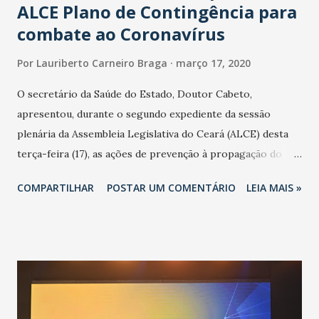
ALCE Plano de Contingência para
combate ao Coronavírus
Por
Lauriberto Carneiro Braga
março 17, 2020
O secretário da Saúde do Estado, Doutor Cabeto,
apresentou, durante o segundo expediente da sessão
plenária da Assembleia Legislativa do Ceará (ALCE) desta
terça-feira (17), as ações de prevenção à propagação do
novo coronavírus (Covid-19) e as recentes medidas
COMPARTILHAR
POSTAR UM COMENTÁRIO
LEIA MAIS »
adotadas pelo Governo do Estado na contenção da
pandemia e atendimento aos enfermos. O secretário
informou que o Estado tem desenvolvido um plano de
contingência pautado em formas de reconhecimento da
população suspeita e de cuidados com os ambientes
públicos e domiciliares. “Nós não estamos vivendo uma
epidemia comum, como temos em todos os anos, com