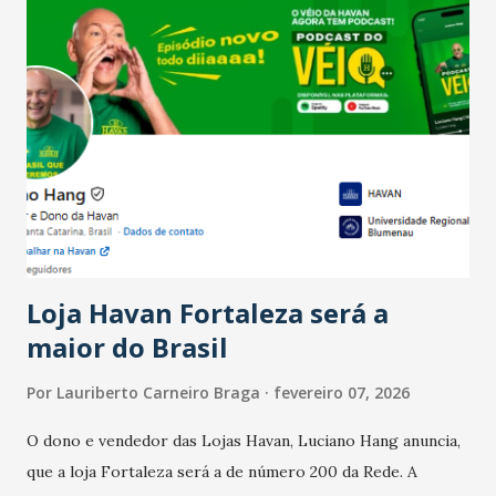
confraternizações de fim de ano e pelo pagamento do 13º
Salário para um número maior de trabalhadores, já que o
país tem a menor taxa de desemprego dos anos recentes.
Ainda segundo a Pesquisa, em novembro de 2025, 40% dos
bares e restaurantes operaram com lucro e outros 40%
registraram equilíbrio financeiro. Já o percentual de
estabelecimentos no prejuízo ficou em 19%, pouco abaixo
do observado no mês anterior. Outros 1% não existiam em
novembro. Em relação a outubro, o faturamento também
cresceu. De acordo com a pesquisa, 44% dos n...
Loja Havan Fortaleza será a
maior do Brasil
Por
Lauriberto Carneiro Braga
fevereiro 07, 2026
O dono e vendedor das Lojas Havan, Luciano Hang anuncia,
que a loja Fortaleza será a de número 200 da Rede. A