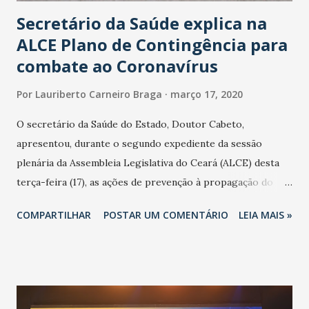
Secretário da Saúde explica na
ALCE Plano de Contingência para
combate ao Coronavírus
Por
Lauriberto Carneiro Braga
março 17, 2020
O secretário da Saúde do Estado, Doutor Cabeto,
apresentou, durante o segundo expediente da sessão
plenária da Assembleia Legislativa do Ceará (ALCE) desta
terça-feira (17), as ações de prevenção à propagação do
novo coronavírus (Covid-19) e as recentes medidas
COMPARTILHAR
POSTAR UM COMENTÁRIO
LEIA MAIS »
adotadas pelo Governo do Estado na contenção da
pandemia e atendimento aos enfermos. O secretário
informou que o Estado tem desenvolvido um plano de
contingência pautado em formas de reconhecimento da
população suspeita e de cuidados com os ambientes