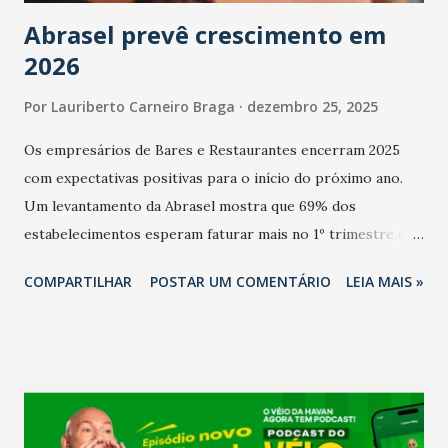
Abrasel prevê crescimento em
2026
Por
Lauriberto Carneiro Braga
dezembro 25, 2025
Os empresários de Bares e Restaurantes encerram 2025
com expectativas positivas para o início do próximo ano.
Um levantamento da Abrasel mostra que 69% dos
estabelecimentos esperam faturar mais no 1º trimestre de
2026 em comparação com o mesmo período de 2025. Em
COMPARTILHAR
POSTAR UM COMENTÁRIO
LEIA MAIS »
relação ao último trimestre deste ano, 56% também
projetam crescimento (foto Helena Lopes). A confiança do
setor é sustentada principalmente pelo desempenho
recente das empresas, impulsionado pelas
confraternizações de fim de ano e pelo pagamento do 13º
Salário para um número maior de trabalhadores, já que o