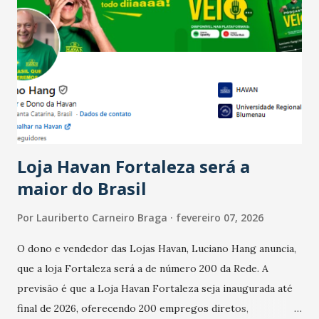
país tem a menor taxa de desemprego dos anos recentes.
Ainda segundo a Pesquisa, em novembro de 2025, 40% dos
bares e restaurantes operaram com lucro e outros 40%
registraram equilíbrio financeiro. Já o percentual de
estabelecimentos no prejuízo ficou em 19%, pouco abaixo
do observado no mês anterior. Outros 1% não existiam em
novembro. Em relação a outubro, o faturamento também
cresceu. De acordo com a pesquisa, 44% dos n...
Loja Havan Fortaleza será a
maior do Brasil
Por
Lauriberto Carneiro Braga
fevereiro 07, 2026
O dono e vendedor das Lojas Havan, Luciano Hang anuncia,
que a loja Fortaleza será a de número 200 da Rede. A
previsão é que a Loja Havan Fortaleza seja inaugurada até
final de 2026, oferecendo 200 empregos diretos,