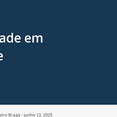
dade em
e
eiro Braga
junho 13, 2025