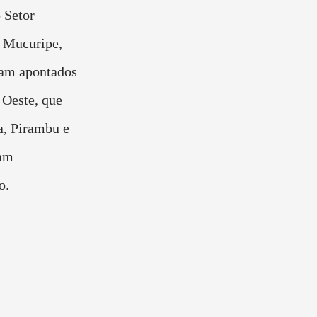
 Setor
o Mucuripe,
ram apontados
 Oeste, que
ia, Pirambu e
ram
o.