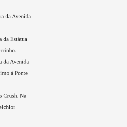
ra da Avenida
a da Estátua
rrinho.
ra da Avenida
imo à Ponte
os Crush. Na
elchior