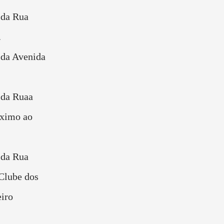
 da Rua
.
 da Avenida
 da Ruaa
óximo ao
 da Rua
Clube dos
eiro