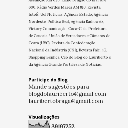
Assunção AM 620, Rádio Dragão do Mar AM
690, Rádio Verdes Mares AM 810, Revista
IstoÉ, Uol Notícias, Agência Estado, Agência
Nordeste, Política Real, Agência Radioweb,
Victory Comunicação, Coca-Cola, Prefeitura
de Caucaia, União de Vereadores e Câmaras do
Ceará (UVC), Revista da Confederação
Nacional da Indústria (CNI), Revista Fale!, iG,
Shopping Benfica. Ceo do Blog do Lauriberto e
da Agência Grande Fortaleza de Notícias.
Participe do Blog
Mande sugestões para
blogdolauriberto@gmail.com
lauribertobraga@gmail.com
Visualizações
3
9
1
9
7
2
5
2