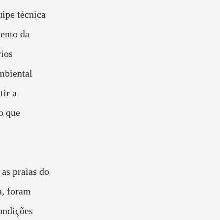
uipe técnica
ento da
rios
mbiental
tir a
o que
as praias do
a, foram
condições