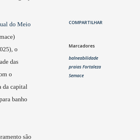
COMPARTILHAR
dual do Meio
emace)
Marcadores
025), o
balneabilidade
ade das
praias Fortaleza
com o
Semace
 da capital
 para banho
oramento são