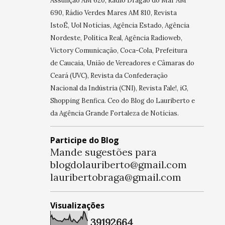
Assunção AM 620, Rádio Dragão do Mar AM
690, Rádio Verdes Mares AM 810, Revista
IstoÉ, Uol Notícias, Agência Estado, Agência
Nordeste, Política Real, Agência Radioweb,
Victory Comunicação, Coca-Cola, Prefeitura
de Caucaia, União de Vereadores e Câmaras do
Ceará (UVC), Revista da Confederação
Nacional da Indústria (CNI), Revista Fale!, iG,
Shopping Benfica. Ceo do Blog do Lauriberto e
da Agência Grande Fortaleza de Notícias.
Participe do Blog
Mande sugestões para
blogdolauriberto@gmail.com
lauribertobraga@gmail.com
Visualizações
3
9
1
9
2
6
6
4