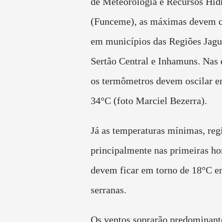
de Meteorologia e Recursos Híd
(Funceme), as máximas devem c
em municípios das Regiões Jagu
Sertão Central e Inhamuns. Nas 
os termômetros devem oscilar e
34°C (foto Marciel Bezerra).
Já as temperaturas mínimas, reg
principalmente nas primeiras ho
devem ficar em torno de 18°C e
serranas.
Os ventos soprarão predominan