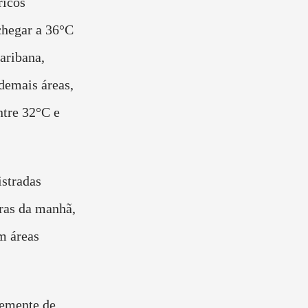
ricos
hegar a 36°C
aribana,
demais áreas,
ntre 32°C e
istradas
ras da manhã,
m áreas
temente de