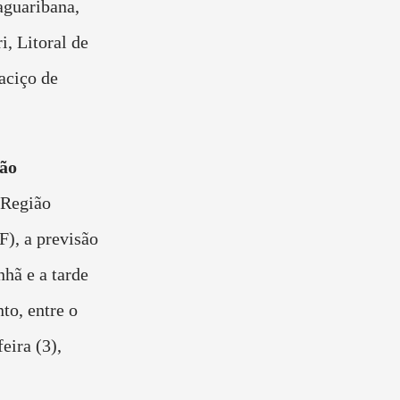
aguaribana,
i, Litoral de
aciço de
ião
 Região
), a previsão
hã e a tarde
to, entre o
eira (3),