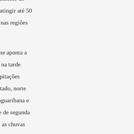
atingir até 50
 nas regiões
me aponta a
 na tarde
ipitações
tado, norte
aguaribana e
e de segunda
, as chuvas