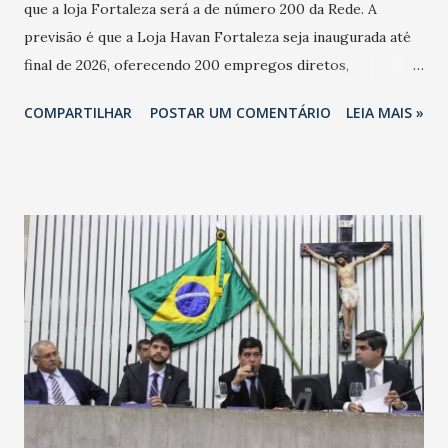
que a loja Fortaleza será a de número 200 da Rede. A
previsão é que a Loja Havan Fortaleza seja inaugurada até
final de 2026, oferecendo 200 empregos diretos,
totalizando na Rede 25 mil vendedores. A localização da
COMPARTILHAR
POSTAR UM COMENTÁRIO
LEIA MAIS »
Havan Fortaleza ainda não foi anunciada oficialmente, mas
fontes extraoficiais indicam, que será na Avenida
Washington Soares-Messejana. Uma coisa é certa: será a
maior loja Havan do Brasil.