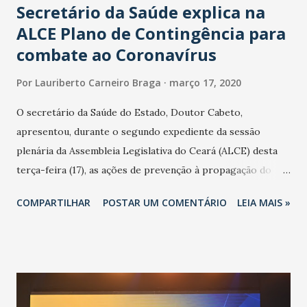
Secretário da Saúde explica na
ALCE Plano de Contingência para
combate ao Coronavírus
Por
Lauriberto Carneiro Braga
março 17, 2020
O secretário da Saúde do Estado, Doutor Cabeto,
apresentou, durante o segundo expediente da sessão
plenária da Assembleia Legislativa do Ceará (ALCE) desta
terça-feira (17), as ações de prevenção à propagação do
novo coronavírus (Covid-19) e as recentes medidas
COMPARTILHAR
POSTAR UM COMENTÁRIO
LEIA MAIS »
adotadas pelo Governo do Estado na contenção da
pandemia e atendimento aos enfermos. O secretário
informou que o Estado tem desenvolvido um plano de
contingência pautado em formas de reconhecimento da
população suspeita e de cuidados com os ambientes
públicos e domiciliares. “Nós não estamos vivendo uma