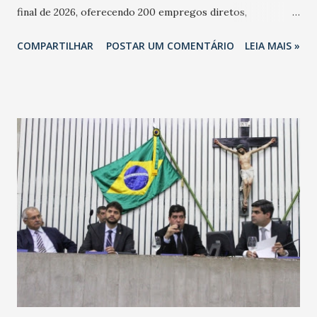
final de 2026, oferecendo 200 empregos diretos,
totalizando na Rede 25 mil vendedores. A localização da
COMPARTILHAR
POSTAR UM COMENTÁRIO
LEIA MAIS »
Havan Fortaleza ainda não foi anunciada oficialmente, mas
fontes extraoficiais indicam, que será na Avenida
Washington Soares-Messejana. Uma coisa é certa: será a
maior loja Havan do Brasil.