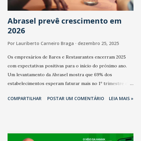
Abrasel prevê crescimento em
2026
Por
Lauriberto Carneiro Braga
dezembro 25, 2025
Os empresários de Bares e Restaurantes encerram 2025
com expectativas positivas para o início do próximo ano.
Um levantamento da Abrasel mostra que 69% dos
estabelecimentos esperam faturar mais no 1º trimestre de
2026 em comparação com o mesmo período de 2025. Em
COMPARTILHAR
POSTAR UM COMENTÁRIO
LEIA MAIS »
relação ao último trimestre deste ano, 56% também
projetam crescimento (foto Helena Lopes). A confiança do
setor é sustentada principalmente pelo desempenho
recente das empresas, impulsionado pelas
confraternizações de fim de ano e pelo pagamento do 13º