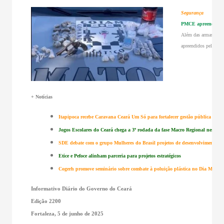
Segurança
PMCE apreende adol
Além das armas, mun
apreendidos pelas eq
+ Notícias
Itapipoca recebe Caravana Ceará Um Só para fortalecer gestão pública
Jogos Escolares do Ceará chega a 3ª rodada da fase Macro Regional neste fi
SDE debate com o grupo Mulheres do Brasil projetos de desenvolvimento e
Etice e Pefoce alinham parceria para projetos estratégicos
Cogerh promove seminário sobre combate à poluição plástica no Dia Mundi
Informativo Diário do Governo do Ceará
Edição 2200
Fortaleza, 5 de junho de 2025