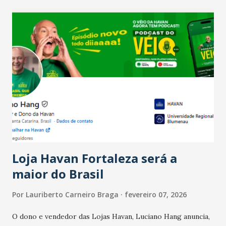
recente das empresas, impulsionado pelas
confraternizações de fim de ano e pelo pagamento do 13º
Salário para um número maior de trabalhadores, já que o
país tem a menor taxa de desemprego dos anos recentes.
Ainda segundo a Pesquisa, em novembro de 2025, 40% dos
bares e restaurantes operaram com lucro e outros 40%
registraram equilíbrio financeiro. Já o percentual de
estabelecimentos no prejuízo ficou em 19%, pouco abaixo
do observado no mês anterior. Outros 1% não existiam em
novembro. Em relação a outubro, o faturamento também
cresceu. De acordo com a pesquisa, 44% dos n...
Loja Havan Fortaleza será a
maior do Brasil
Por
Lauriberto Carneiro Braga
fevereiro 07, 2026
O dono e vendedor das Lojas Havan, Luciano Hang anuncia,