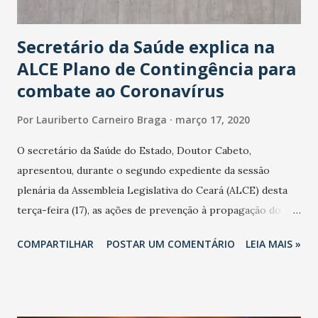
Secretário da Saúde explica na
ALCE Plano de Contingência para
combate ao Coronavírus
Por
Lauriberto Carneiro Braga
março 17, 2020
O secretário da Saúde do Estado, Doutor Cabeto,
apresentou, durante o segundo expediente da sessão
plenária da Assembleia Legislativa do Ceará (ALCE) desta
terça-feira (17), as ações de prevenção à propagação do
novo coronavírus (Covid-19) e as recentes medidas
COMPARTILHAR
POSTAR UM COMENTÁRIO
LEIA MAIS »
adotadas pelo Governo do Estado na contenção da
pandemia e atendimento aos enfermos. O secretário
informou que o Estado tem desenvolvido um plano de
contingência pautado em formas de reconhecimento da