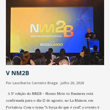
população suspeita e de cuidados com os ambientes
públicos e domiciliares. “Nós não estamos vivendo uma
epidemia comum, como temos em todos os anos, com
aumento de casos de dengue, influenza ou H1N1. Trata-se
de uma epidemia com um vírus diferente, com um poder de
contaminação maior que outros coronavírus”, apontou o
secretário. Segundo ele, é uma epidemia com chance de
contaminação alta, podendo gerar um grande risco à
população e ao sistema de saúde. “Precisamos saber fazer a
estratificação do risco da doença, para não so...
V NM2B
Por
Lauriberto Carneiro Braga
julho 20, 2026
A 5ª edição do NM2B - Nosso Meio to Business está
confirmada para o dia 12 de agosto, no La Maison, em
Fortaleza. Com o tema "A força do que é real", o evento é