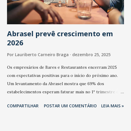
Abrasel prevê crescimento em
2026
Por
Lauriberto Carneiro Braga
dezembro 25, 2025
Os empresários de Bares e Restaurantes encerram 2025
com expectativas positivas para o início do próximo ano.
Um levantamento da Abrasel mostra que 69% dos
estabelecimentos esperam faturar mais no 1º trimestre de
2026 em comparação com o mesmo período de 2025. Em
COMPARTILHAR
POSTAR UM COMENTÁRIO
LEIA MAIS »
relação ao último trimestre deste ano, 56% também
projetam crescimento (foto Helena Lopes). A confiança do
setor é sustentada principalmente pelo desempenho