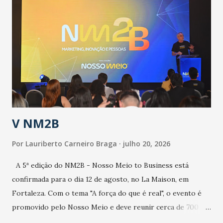
epidemia comum, como temos em todos os anos, com
aumento de casos de dengue, influenza ou H1N1. Trata-se
de uma epidemia com um vírus diferente, com um poder de
contaminação maior que outros coronavírus”, apontou o
secretário. Segundo ele, é uma epidemia com chance de
contaminação alta, podendo gerar um grande risco à
população e ao sistema de saúde. “Precisamos saber fazer a
estratificação do risco da doença, para não so...
V NM2B
Por
Lauriberto Carneiro Braga
julho 20, 2026
A 5ª edição do NM2B - Nosso Meio to Business está
confirmada para o dia 12 de agosto, no La Maison, em
Fortaleza. Com o tema "A força do que é real", o evento é
promovido pelo Nosso Meio e deve reunir cerca de 700
participantes, entre executivos, empreendedores, gestores