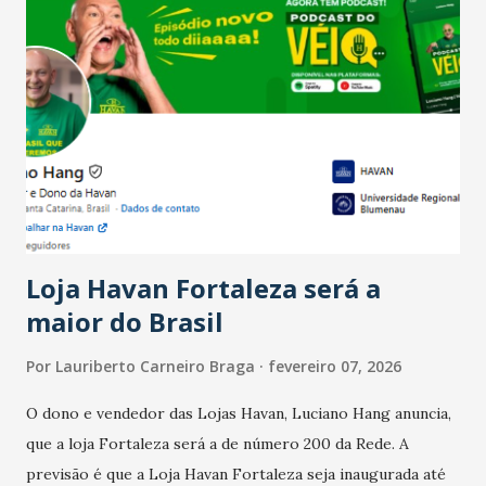
Salário para um número maior de trabalhadores, já que o
país tem a menor taxa de desemprego dos anos recentes.
Ainda segundo a Pesquisa, em novembro de 2025, 40% dos
bares e restaurantes operaram com lucro e outros 40%
registraram equilíbrio financeiro. Já o percentual de
estabelecimentos no prejuízo ficou em 19%, pouco abaixo
do observado no mês anterior. Outros 1% não existiam em
novembro. Em relação a outubro, o faturamento também
cresceu. De acordo com a pesquisa, 44% dos n...
Loja Havan Fortaleza será a
maior do Brasil
Por
Lauriberto Carneiro Braga
fevereiro 07, 2026
O dono e vendedor das Lojas Havan, Luciano Hang anuncia,
que a loja Fortaleza será a de número 200 da Rede. A
previsão é que a Loja Havan Fortaleza seja inaugurada até