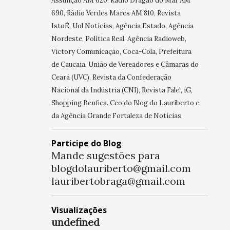
Assunção AM 620, Rádio Dragão do Mar AM
690, Rádio Verdes Mares AM 810, Revista
IstoÉ, Uol Notícias, Agência Estado, Agência
Nordeste, Política Real, Agência Radioweb,
Victory Comunicação, Coca-Cola, Prefeitura
de Caucaia, União de Vereadores e Câmaras do
Ceará (UVC), Revista da Confederação
Nacional da Indústria (CNI), Revista Fale!, iG,
Shopping Benfica. Ceo do Blog do Lauriberto e
da Agência Grande Fortaleza de Notícias.
Participe do Blog
Mande sugestões para
blogdolauriberto@gmail.com
lauribertobraga@gmail.com
Visualizações
u
n
d
e
f
n
e
d