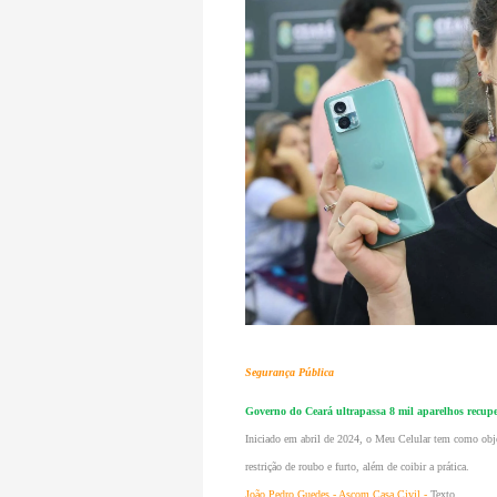
Segurança Pública
Governo do Ceará ultrapassa 8 mil aparelhos recu
Iniciado em abril de 2024, o Meu Celular tem como obje
restrição de roubo e furto, além de coibir a prática.
João Pedro Guedes - Ascom Casa Civil -
Texto