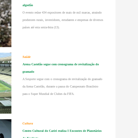
algodão
O evento reúne 434 expositores de mais de mil marcas, atraindo
produtores rurais, investidores, estudantes e empresas de diversos
países até esta sexta-feira (13).
Saúde
Arena Castelão segue com cronograma de revitalização do
gramado
A Sesporte segue com o cronograma de revitalização do gramado
da Arena Castelão, durante a pausa do Campeonato Brasileiro
para o Super Mundial de Clubes da FIFA.
Cultura
Centro Cultural do Cariri realiza I Encontro de Planetários