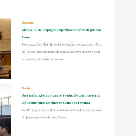
Emprego
Mais de 1,3 mil empregos temporários nas férias de julho no
Ceará
Nesta sexta-feira (13), dia de Santo Antônio, se comemora o Dia
do Turista, esse convidado tão especial que deve aquecer o setor
se serviços e de comércio cearense.
Saúde
Sesa realiza ações de incentivo à vacinação com presença de
Zé Gotinha junto aos times do Ceará e do Fortaleza
Na última quinta-feira (12), a visita foi à Arena Castelão, na noite
do jogo entre o Fortaleza e o Santos.