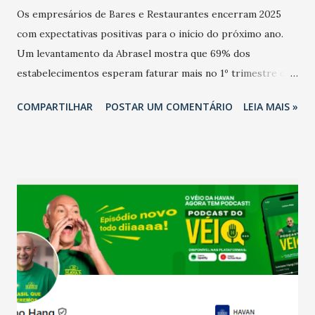
Os empresários de Bares e Restaurantes encerram 2025
com expectativas positivas para o início do próximo ano.
Um levantamento da Abrasel mostra que 69% dos
estabelecimentos esperam faturar mais no 1º trimestre de
2026 em comparação com o mesmo período de 2025. Em
COMPARTILHAR
POSTAR UM COMENTÁRIO
LEIA MAIS »
relação ao último trimestre deste ano, 56% também
projetam crescimento (foto Helena Lopes). A confiança do
setor é sustentada principalmente pelo desempenho
recente das empresas, impulsionado pelas
confraternizações de fim de ano e pelo pagamento do 13º
Salário para um número maior de trabalhadores, já que o
país tem a menor taxa de desemprego dos anos recentes.
Ainda segundo a Pesquisa, em novembro de 2025, 40% dos
bares e restaurantes operaram com lucro e outros 40%
registraram equilíbrio financeiro. Já o percentual de
estabelecimentos no prejuízo ficou em 19%, pouco abaixo