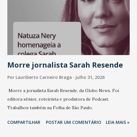
liderança e estratégia. - Vivemos um momento em que todo
mundo fala muito e poucos entregam de verdade. O NM2B
sempre existiu para dar palco a quem constrói com
consistência, e nesta edição isso fica ainda mais claro.
Vamos reforçar que ser genuíno sustenta a confiança entre
marcas, pessoas e mercado", afirma Tamires So...
Morre jornalista Sarah Resende
Por
Lauriberto Carneiro Braga
julho 31, 2026
Morre a jornalista Sarah Resende, da Globo News. Foi
editora sênior, roteirista e produtora de Podcast.
Trabalhou também na Folha de São Paulo.
COMPARTILHAR
POSTAR UM COMENTÁRIO
LEIA MAIS »