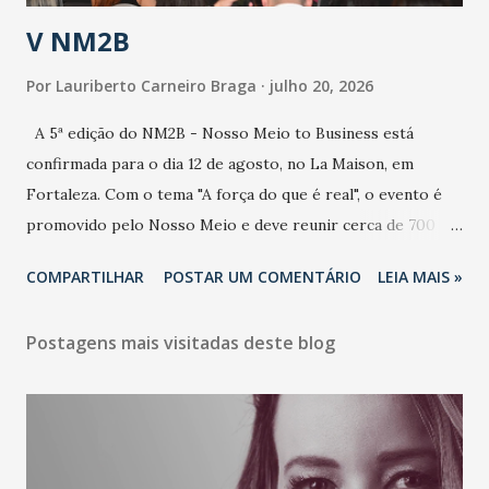
estratificação do risco da doença, para não so...
V NM2B
Por
Lauriberto Carneiro Braga
julho 20, 2026
A 5ª edição do NM2B - Nosso Meio to Business está
confirmada para o dia 12 de agosto, no La Maison, em
Fortaleza. Com o tema "A força do que é real", o evento é
promovido pelo Nosso Meio e deve reunir cerca de 700
participantes, entre executivos, empreendedores, gestores
COMPARTILHAR
POSTAR UM COMENTÁRIO
LEIA MAIS »
e lideranças do Mercado Nacional. Desde 2022, o NM2B
consolidou-se como um dos principais encontros do setor
Postagens mais visitadas deste blog
de negócios do Nordeste, reunindo profissionais de marcas
como Bradesco, Samsung, Carrefour, Banco do Nordeste,
LinkedIn, VISA, Grupo 3corações, TikTok e M. Dias Branco.
A nova edição chega em um momento em que autenticidade
e consistência ganham peso nas conversas sobre marca,