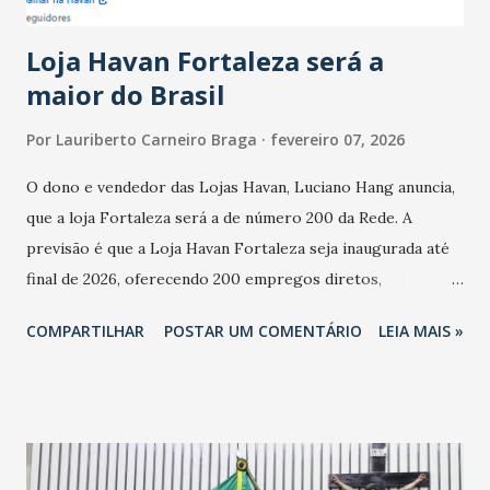
cresceu. De acordo com a pesquisa, 44% dos n...
Loja Havan Fortaleza será a
maior do Brasil
Por
Lauriberto Carneiro Braga
fevereiro 07, 2026
O dono e vendedor das Lojas Havan, Luciano Hang anuncia,
que a loja Fortaleza será a de número 200 da Rede. A
previsão é que a Loja Havan Fortaleza seja inaugurada até
final de 2026, oferecendo 200 empregos diretos,
totalizando na Rede 25 mil vendedores. A localização da
COMPARTILHAR
POSTAR UM COMENTÁRIO
LEIA MAIS »
Havan Fortaleza ainda não foi anunciada oficialmente, mas
fontes extraoficiais indicam, que será na Avenida
Washington Soares-Messejana. Uma coisa é certa: será a
maior loja Havan do Brasil.