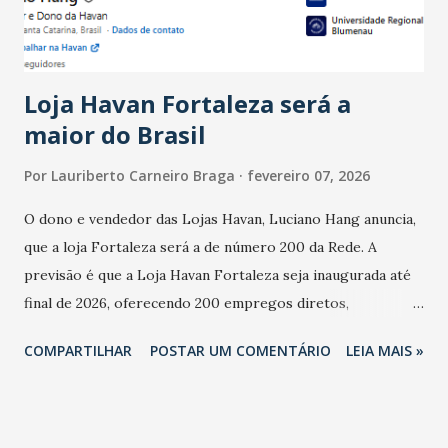
do observado no mês anterior. Outros 1% não existiam em
novembro. Em relação a outubro, o faturamento também
cresceu. De acordo com a pesquisa, 44% dos n...
Loja Havan Fortaleza será a
maior do Brasil
Por
Lauriberto Carneiro Braga
fevereiro 07, 2026
O dono e vendedor das Lojas Havan, Luciano Hang anuncia,
que a loja Fortaleza será a de número 200 da Rede. A
previsão é que a Loja Havan Fortaleza seja inaugurada até
final de 2026, oferecendo 200 empregos diretos,
totalizando na Rede 25 mil vendedores. A localização da
COMPARTILHAR
POSTAR UM COMENTÁRIO
LEIA MAIS »
Havan Fortaleza ainda não foi anunciada oficialmente, mas
fontes extraoficiais indicam, que será na Avenida
Washington Soares-Messejana. Uma coisa é certa: será a
maior loja Havan do Brasil.