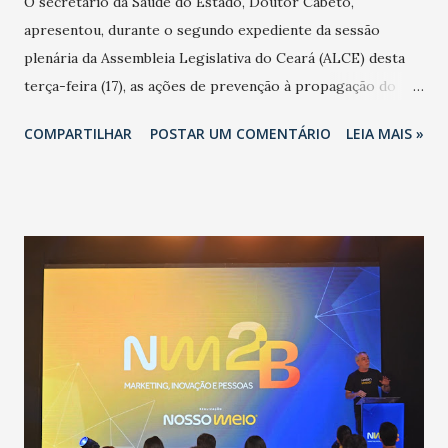
O secretário da Saúde do Estado, Doutor Cabeto,
apresentou, durante o segundo expediente da sessão
plenária da Assembleia Legislativa do Ceará (ALCE) desta
terça-feira (17), as ações de prevenção à propagação do
novo coronavírus (Covid-19) e as recentes medidas
COMPARTILHAR
POSTAR UM COMENTÁRIO
LEIA MAIS »
adotadas pelo Governo do Estado na contenção da
pandemia e atendimento aos enfermos. O secretário
informou que o Estado tem desenvolvido um plano de
contingência pautado em formas de reconhecimento da
população suspeita e de cuidados com os ambientes
públicos e domiciliares. “Nós não estamos vivendo uma
epidemia comum, como temos em todos os anos, com
aumento de casos de dengue, influenza ou H1N1. Trata-se
de uma epidemia com um vírus diferente, com um poder de
contaminação maior que outros coronavírus”, apontou o
secretário. Segundo ele, é uma epidemia com chance de