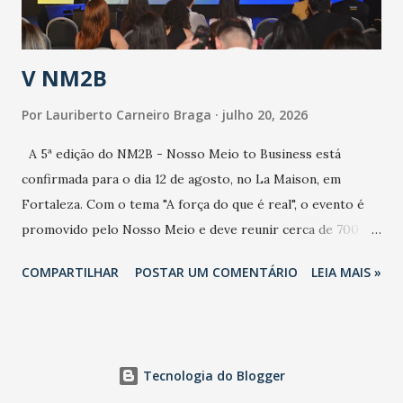
contaminação alta, podendo gerar um grande risco à
população e ao sistema de saúde. “Precisamos saber fazer a
estratificação do risco da doença, para não so...
V NM2B
Por
Lauriberto Carneiro Braga
julho 20, 2026
A 5ª edição do NM2B - Nosso Meio to Business está
confirmada para o dia 12 de agosto, no La Maison, em
Fortaleza. Com o tema "A força do que é real", o evento é
promovido pelo Nosso Meio e deve reunir cerca de 700
participantes, entre executivos, empreendedores, gestores
COMPARTILHAR
POSTAR UM COMENTÁRIO
LEIA MAIS »
e lideranças do Mercado Nacional. Desde 2022, o NM2B
consolidou-se como um dos principais encontros do setor
de negócios do Nordeste, reunindo profissionais de marcas
como Bradesco, Samsung, Carrefour, Banco do Nordeste,
Tecnologia do Blogger
LinkedIn, VISA, Grupo 3corações, TikTok e M. Dias Branco.