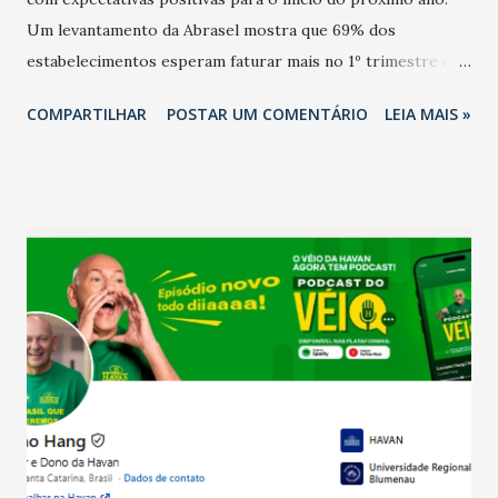
Um levantamento da Abrasel mostra que 69% dos
estabelecimentos esperam faturar mais no 1º trimestre de
2026 em comparação com o mesmo período de 2025. Em
COMPARTILHAR
POSTAR UM COMENTÁRIO
LEIA MAIS »
relação ao último trimestre deste ano, 56% também
projetam crescimento (foto Helena Lopes). A confiança do
setor é sustentada principalmente pelo desempenho
recente das empresas, impulsionado pelas
confraternizações de fim de ano e pelo pagamento do 13º
Salário para um número maior de trabalhadores, já que o
país tem a menor taxa de desemprego dos anos recentes.
Ainda segundo a Pesquisa, em novembro de 2025, 40% dos
bares e restaurantes operaram com lucro e outros 40%
registraram equilíbrio financeiro. Já o percentual de
estabelecimentos no prejuízo ficou em 19%, pouco abaixo
do observado no mês anterior. Outros 1% não existiam em
novembro. Em relação a outubro, o faturamento também