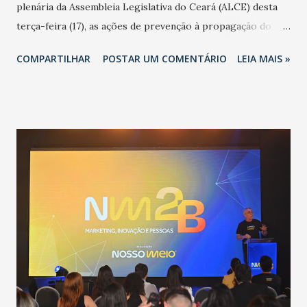
plenária da Assembleia Legislativa do Ceará (ALCE) desta
terça-feira (17), as ações de prevenção à propagação do
novo coronavírus (Covid-19) e as recentes medidas
COMPARTILHAR
POSTAR UM COMENTÁRIO
LEIA MAIS »
adotadas pelo Governo do Estado na contenção da
pandemia e atendimento aos enfermos. O secretário
informou que o Estado tem desenvolvido um plano de
contingência pautado em formas de reconhecimento da
população suspeita e de cuidados com os ambientes
públicos e domiciliares. “Nós não estamos vivendo uma
epidemia comum, como temos em todos os anos, com
aumento de casos de dengue, influenza ou H1N1. Trata-se
de uma epidemia com um vírus diferente, com um poder de
contaminação maior que outros coronavírus”, apontou o
secretário. Segundo ele, é uma epidemia com chance de
contaminação alta, podendo gerar um grande risco à
população e ao sistema de saúde. “Precisamos saber fazer a