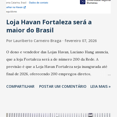
novembro. Em relação a outubro, o faturamento também
cresceu. De acordo com a pesquisa, 44% dos n...
Loja Havan Fortaleza será a
maior do Brasil
Por
Lauriberto Carneiro Braga
fevereiro 07, 2026
O dono e vendedor das Lojas Havan, Luciano Hang anuncia,
que a loja Fortaleza será a de número 200 da Rede. A
previsão é que a Loja Havan Fortaleza seja inaugurada até
final de 2026, oferecendo 200 empregos diretos,
totalizando na Rede 25 mil vendedores. A localização da
COMPARTILHAR
POSTAR UM COMENTÁRIO
LEIA MAIS »
Havan Fortaleza ainda não foi anunciada oficialmente, mas
fontes extraoficiais indicam, que será na Avenida
Washington Soares-Messejana. Uma coisa é certa: será a
maior loja Havan do Brasil.