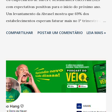
com expectativas positivas para o início do próximo ano.
Um levantamento da Abrasel mostra que 69% dos
estabelecimentos esperam faturar mais no 1º trimestre de
2026 em comparação com o mesmo período de 2025. Em
COMPARTILHAR
POSTAR UM COMENTÁRIO
LEIA MAIS »
relação ao último trimestre deste ano, 56% também
projetam crescimento (foto Helena Lopes). A confiança do
setor é sustentada principalmente pelo desempenho
recente das empresas, impulsionado pelas
confraternizações de fim de ano e pelo pagamento do 13º
Salário para um número maior de trabalhadores, já que o
país tem a menor taxa de desemprego dos anos recentes.
Ainda segundo a Pesquisa, em novembro de 2025, 40% dos
bares e restaurantes operaram com lucro e outros 40%
registraram equilíbrio financeiro. Já o percentual de
estabelecimentos no prejuízo ficou em 19%, pouco abaixo
do observado no mês anterior. Outros 1% não existiam em