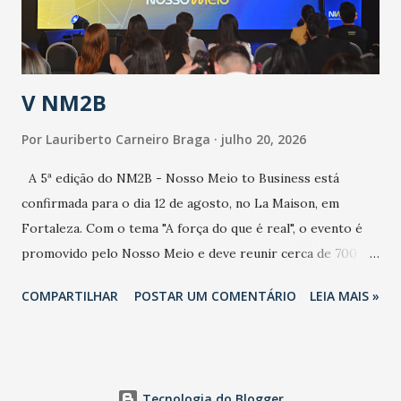
secretário. Segundo ele, é uma epidemia com chance de
contaminação alta, podendo gerar um grande risco à
população e ao sistema de saúde. “Precisamos saber fazer a
estratificação do risco da doença, para não so...
V NM2B
Por
Lauriberto Carneiro Braga
julho 20, 2026
A 5ª edição do NM2B - Nosso Meio to Business está
confirmada para o dia 12 de agosto, no La Maison, em
Fortaleza. Com o tema "A força do que é real", o evento é
promovido pelo Nosso Meio e deve reunir cerca de 700
participantes, entre executivos, empreendedores, gestores
COMPARTILHAR
POSTAR UM COMENTÁRIO
LEIA MAIS »
e lideranças do Mercado Nacional. Desde 2022, o NM2B
consolidou-se como um dos principais encontros do setor
de negócios do Nordeste, reunindo profissionais de marcas
como Bradesco, Samsung, Carrefour, Banco do Nordeste,
Tecnologia do Blogger