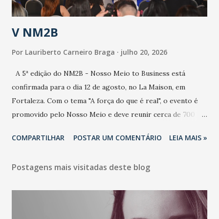
população e ao sistema de saúde. “Precisamos saber fazer a
estratificação do risco da doença, para não so...
V NM2B
Por
Lauriberto Carneiro Braga
julho 20, 2026
A 5ª edição do NM2B - Nosso Meio to Business está
confirmada para o dia 12 de agosto, no La Maison, em
Fortaleza. Com o tema "A força do que é real", o evento é
promovido pelo Nosso Meio e deve reunir cerca de 700
participantes, entre executivos, empreendedores, gestores
COMPARTILHAR
POSTAR UM COMENTÁRIO
LEIA MAIS »
e lideranças do Mercado Nacional. Desde 2022, o NM2B
consolidou-se como um dos principais encontros do setor
Postagens mais visitadas deste blog
de negócios do Nordeste, reunindo profissionais de marcas
como Bradesco, Samsung, Carrefour, Banco do Nordeste,
LinkedIn, VISA, Grupo 3corações, TikTok e M. Dias Branco.
A nova edição chega em um momento em que autenticidade