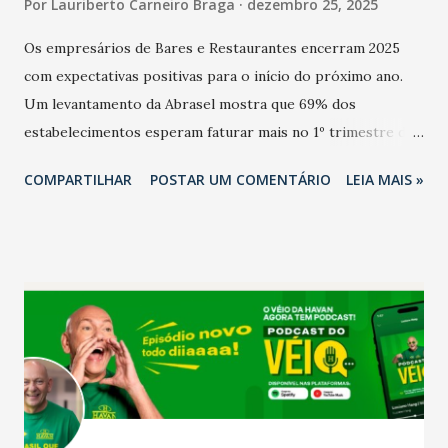
Por
Lauriberto Carneiro Braga
dezembro 25, 2025
Os empresários de Bares e Restaurantes encerram 2025
com expectativas positivas para o início do próximo ano.
Um levantamento da Abrasel mostra que 69% dos
estabelecimentos esperam faturar mais no 1º trimestre de
2026 em comparação com o mesmo período de 2025. Em
COMPARTILHAR
POSTAR UM COMENTÁRIO
LEIA MAIS »
relação ao último trimestre deste ano, 56% também
projetam crescimento (foto Helena Lopes). A confiança do
setor é sustentada principalmente pelo desempenho
recente das empresas, impulsionado pelas
confraternizações de fim de ano e pelo pagamento do 13º
Salário para um número maior de trabalhadores, já que o
país tem a menor taxa de desemprego dos anos recentes.
Ainda segundo a Pesquisa, em novembro de 2025, 40% dos
bares e restaurantes operaram com lucro e outros 40%
registraram equilíbrio financeiro. Já o percentual de