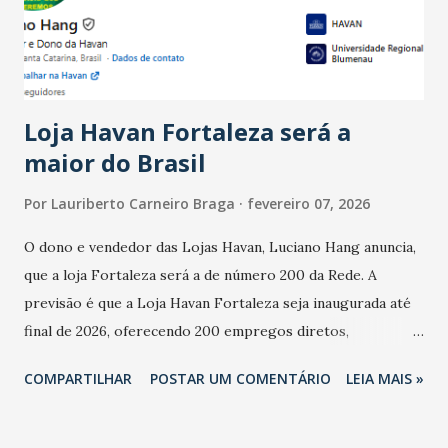
estabelecimentos no prejuízo ficou em 19%, pouco abaixo
do observado no mês anterior. Outros 1% não existiam em
novembro. Em relação a outubro, o faturamento também
cresceu. De acordo com a pesquisa, 44% dos n...
Loja Havan Fortaleza será a
maior do Brasil
Por
Lauriberto Carneiro Braga
fevereiro 07, 2026
O dono e vendedor das Lojas Havan, Luciano Hang anuncia,
que a loja Fortaleza será a de número 200 da Rede. A
previsão é que a Loja Havan Fortaleza seja inaugurada até
final de 2026, oferecendo 200 empregos diretos,
totalizando na Rede 25 mil vendedores. A localização da
COMPARTILHAR
POSTAR UM COMENTÁRIO
LEIA MAIS »
Havan Fortaleza ainda não foi anunciada oficialmente, mas
fontes extraoficiais indicam, que será na Avenida
Washington Soares-Messejana. Uma coisa é certa: será a