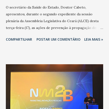
O secretário da Saúde do Estado, Doutor Cabeto,
apresentou, durante o segundo expediente da sessão
plenária da Assembleia Legislativa do Ceará (ALCE) desta
terça-feira (17), as ações de prevenção à propagação do
novo coronavírus (Covid-19) e as recentes medidas
COMPARTILHAR
POSTAR UM COMENTÁRIO
LEIA MAIS »
adotadas pelo Governo do Estado na contenção da
pandemia e atendimento aos enfermos. O secretário
informou que o Estado tem desenvolvido um plano de
contingência pautado em formas de reconhecimento da
população suspeita e de cuidados com os ambientes
públicos e domiciliares. “Nós não estamos vivendo uma
epidemia comum, como temos em todos os anos, com
aumento de casos de dengue, influenza ou H1N1. Trata-se
de uma epidemia com um vírus diferente, com um poder de
contaminação maior que outros coronavírus”, apontou o