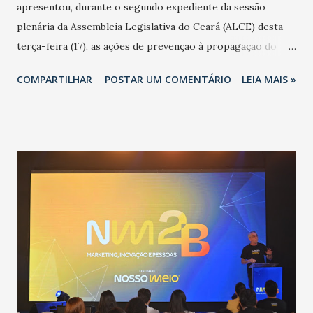
apresentou, durante o segundo expediente da sessão
plenária da Assembleia Legislativa do Ceará (ALCE) desta
terça-feira (17), as ações de prevenção à propagação do
novo coronavírus (Covid-19) e as recentes medidas
COMPARTILHAR
POSTAR UM COMENTÁRIO
LEIA MAIS »
adotadas pelo Governo do Estado na contenção da
pandemia e atendimento aos enfermos. O secretário
informou que o Estado tem desenvolvido um plano de
contingência pautado em formas de reconhecimento da
população suspeita e de cuidados com os ambientes
públicos e domiciliares. “Nós não estamos vivendo uma
epidemia comum, como temos em todos os anos, com
aumento de casos de dengue, influenza ou H1N1. Trata-se
de uma epidemia com um vírus diferente, com um poder de
contaminação maior que outros coronavírus”, apontou o
secretário. Segundo ele, é uma epidemia com chance de
contaminação alta, podendo gerar um grande risco à