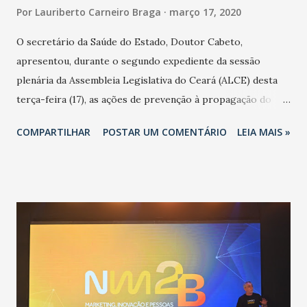
Por
Lauriberto Carneiro Braga
março 17, 2020
O secretário da Saúde do Estado, Doutor Cabeto,
apresentou, durante o segundo expediente da sessão
plenária da Assembleia Legislativa do Ceará (ALCE) desta
terça-feira (17), as ações de prevenção à propagação do
novo coronavírus (Covid-19) e as recentes medidas
COMPARTILHAR
POSTAR UM COMENTÁRIO
LEIA MAIS »
adotadas pelo Governo do Estado na contenção da
pandemia e atendimento aos enfermos. O secretário
informou que o Estado tem desenvolvido um plano de
contingência pautado em formas de reconhecimento da
população suspeita e de cuidados com os ambientes
públicos e domiciliares. “Nós não estamos vivendo uma
epidemia comum, como temos em todos os anos, com
aumento de casos de dengue, influenza ou H1N1. Trata-se
de uma epidemia com um vírus diferente, com um poder de