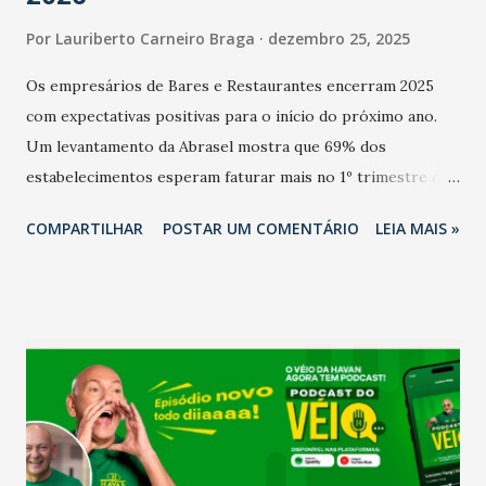
Por
Lauriberto Carneiro Braga
dezembro 25, 2025
Os empresários de Bares e Restaurantes encerram 2025
com expectativas positivas para o início do próximo ano.
Um levantamento da Abrasel mostra que 69% dos
estabelecimentos esperam faturar mais no 1º trimestre de
2026 em comparação com o mesmo período de 2025. Em
COMPARTILHAR
POSTAR UM COMENTÁRIO
LEIA MAIS »
relação ao último trimestre deste ano, 56% também
projetam crescimento (foto Helena Lopes). A confiança do
setor é sustentada principalmente pelo desempenho
recente das empresas, impulsionado pelas
confraternizações de fim de ano e pelo pagamento do 13º
Salário para um número maior de trabalhadores, já que o
país tem a menor taxa de desemprego dos anos recentes.
Ainda segundo a Pesquisa, em novembro de 2025, 40% dos
bares e restaurantes operaram com lucro e outros 40%