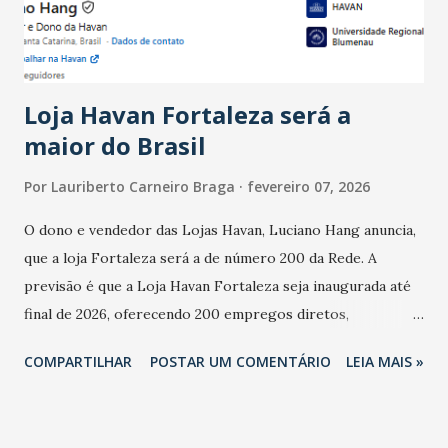
estabelecimentos no prejuízo ficou em 19%, pouco abaixo
do observado no mês anterior. Outros 1% não existiam em
novembro. Em relação a outubro, o faturamento também
cresceu. De acordo com a pesquisa, 44% dos n...
Loja Havan Fortaleza será a
maior do Brasil
Por
Lauriberto Carneiro Braga
fevereiro 07, 2026
O dono e vendedor das Lojas Havan, Luciano Hang anuncia,
que a loja Fortaleza será a de número 200 da Rede. A
previsão é que a Loja Havan Fortaleza seja inaugurada até
final de 2026, oferecendo 200 empregos diretos,
totalizando na Rede 25 mil vendedores. A localização da
COMPARTILHAR
POSTAR UM COMENTÁRIO
LEIA MAIS »
Havan Fortaleza ainda não foi anunciada oficialmente, mas
fontes extraoficiais indicam, que será na Avenida
Washington Soares-Messejana. Uma coisa é certa: será a