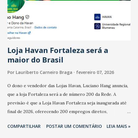
registraram equilíbrio financeiro. Já o percentual de
estabelecimentos no prejuízo ficou em 19%, pouco abaixo
do observado no mês anterior. Outros 1% não existiam em
novembro. Em relação a outubro, o faturamento também
cresceu. De acordo com a pesquisa, 44% dos n...
Loja Havan Fortaleza será a
maior do Brasil
Por
Lauriberto Carneiro Braga
fevereiro 07, 2026
O dono e vendedor das Lojas Havan, Luciano Hang anuncia,
que a loja Fortaleza será a de número 200 da Rede. A
previsão é que a Loja Havan Fortaleza seja inaugurada até
final de 2026, oferecendo 200 empregos diretos,
totalizando na Rede 25 mil vendedores. A localização da
COMPARTILHAR
POSTAR UM COMENTÁRIO
LEIA MAIS »
Havan Fortaleza ainda não foi anunciada oficialmente, mas
fontes extraoficiais indicam, que será na Avenida