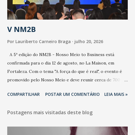
contaminação alta, podendo gerar um grande risco à
população e ao sistema de saúde. “Precisamos saber fazer a
estratificação do risco da doença, para não so...
V NM2B
Por
Lauriberto Carneiro Braga
julho 20, 2026
A 5ª edição do NM2B - Nosso Meio to Business está
confirmada para o dia 12 de agosto, no La Maison, em
Fortaleza. Com o tema "A força do que é real", o evento é
promovido pelo Nosso Meio e deve reunir cerca de 700
participantes, entre executivos, empreendedores, gestores
COMPARTILHAR
POSTAR UM COMENTÁRIO
LEIA MAIS »
e lideranças do Mercado Nacional. Desde 2022, o NM2B
consolidou-se como um dos principais encontros do setor
Postagens mais visitadas deste blog
de negócios do Nordeste, reunindo profissionais de marcas
como Bradesco, Samsung, Carrefour, Banco do Nordeste,
LinkedIn, VISA, Grupo 3corações, TikTok e M. Dias Branco.