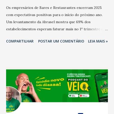
Os empresários de Bares e Restaurantes encerram 2025
com expectativas positivas para o início do próximo ano.
Um levantamento da Abrasel mostra que 69% dos
estabelecimentos esperam faturar mais no 1º trimestre de
2026 em comparação com o mesmo período de 2025. Em
COMPARTILHAR
POSTAR UM COMENTÁRIO
LEIA MAIS »
relação ao último trimestre deste ano, 56% também
projetam crescimento (foto Helena Lopes). A confiança do
setor é sustentada principalmente pelo desempenho
recente das empresas, impulsionado pelas
confraternizações de fim de ano e pelo pagamento do 13º
Salário para um número maior de trabalhadores, já que o
país tem a menor taxa de desemprego dos anos recentes.
Ainda segundo a Pesquisa, em novembro de 2025, 40% dos
bares e restaurantes operaram com lucro e outros 40%
registraram equilíbrio financeiro. Já o percentual de