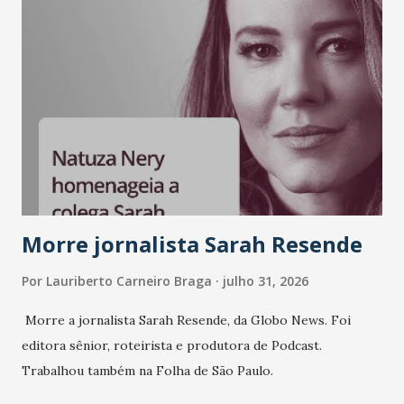
A nova edição chega em um momento em que autenticidade
e consistência ganham peso nas conversas sobre marca,
liderança e estratégia. - Vivemos um momento em que todo
mundo fala muito e poucos entregam de verdade. O NM2B
sempre existiu para dar palco a quem constrói com
consistência, e nesta edição isso fica ainda mais claro.
Vamos reforçar que ser genuíno sustenta a confiança entre
marcas, pessoas e mercado", afirma Tamires So...
Morre jornalista Sarah Resende
Por
Lauriberto Carneiro Braga
julho 31, 2026
Morre a jornalista Sarah Resende, da Globo News. Foi
editora sênior, roteirista e produtora de Podcast.
Trabalhou também na Folha de São Paulo.