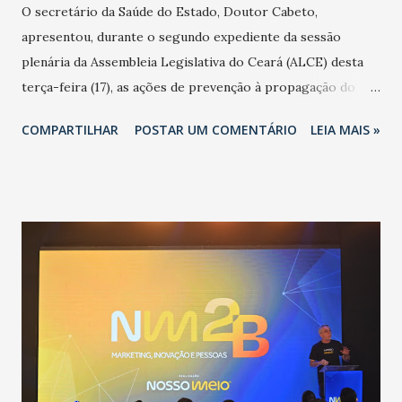
O secretário da Saúde do Estado, Doutor Cabeto,
apresentou, durante o segundo expediente da sessão
plenária da Assembleia Legislativa do Ceará (ALCE) desta
terça-feira (17), as ações de prevenção à propagação do
novo coronavírus (Covid-19) e as recentes medidas
COMPARTILHAR
POSTAR UM COMENTÁRIO
LEIA MAIS »
adotadas pelo Governo do Estado na contenção da
pandemia e atendimento aos enfermos. O secretário
informou que o Estado tem desenvolvido um plano de
contingência pautado em formas de reconhecimento da
população suspeita e de cuidados com os ambientes
públicos e domiciliares. “Nós não estamos vivendo uma
epidemia comum, como temos em todos os anos, com
aumento de casos de dengue, influenza ou H1N1. Trata-se
de uma epidemia com um vírus diferente, com um poder de
contaminação maior que outros coronavírus”, apontou o
secretário. Segundo ele, é uma epidemia com chance de