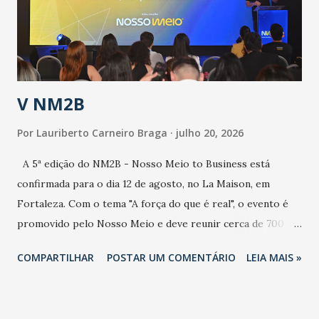
contaminação maior que outros coronavírus”, apontou o
secretário. Segundo ele, é uma epidemia com chance de
contaminação alta, podendo gerar um grande risco à
população e ao sistema de saúde. “Precisamos saber fazer a
estratificação do risco da doença, para não so...
V NM2B
Por
Lauriberto Carneiro Braga
julho 20, 2026
A 5ª edição do NM2B - Nosso Meio to Business está
confirmada para o dia 12 de agosto, no La Maison, em
Fortaleza. Com o tema "A força do que é real", o evento é
promovido pelo Nosso Meio e deve reunir cerca de 700
participantes, entre executivos, empreendedores, gestores
COMPARTILHAR
POSTAR UM COMENTÁRIO
LEIA MAIS »
e lideranças do Mercado Nacional. Desde 2022, o NM2B
consolidou-se como um dos principais encontros do setor
de negócios do Nordeste, reunindo profissionais de marcas