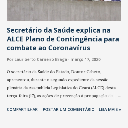
Secretário da Saúde explica na
ALCE Plano de Contingência para
combate ao Coronavírus
Por
Lauriberto Carneiro Braga
março 17, 2020
O secretário da Saúde do Estado, Doutor Cabeto,
apresentou, durante o segundo expediente da sessão
plenária da Assembleia Legislativa do Ceará (ALCE) desta
terça-feira (17), as ações de prevenção à propagação do
novo coronavírus (Covid-19) e as recentes medidas
COMPARTILHAR
POSTAR UM COMENTÁRIO
LEIA MAIS »
adotadas pelo Governo do Estado na contenção da
pandemia e atendimento aos enfermos. O secretário
informou que o Estado tem desenvolvido um plano de