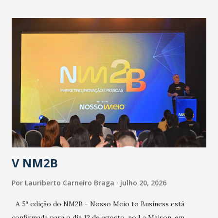
contingência pautado em formas de reconhecimento da
população suspeita e de cuidados com os ambientes
públicos e domiciliares. “Nós não estamos vivendo uma
epidemia comum, como temos em todos os anos, com
aumento de casos de dengue, influenza ou H1N1. Trata-se
de uma epidemia com um vírus diferente, com um poder de
contaminação maior que outros coronavírus”, apontou o
secretário. Segundo ele, é uma epidemia com chance de
contaminação alta, podendo gerar um grande risco à
população e ao sistema de saúde. “Precisamos saber fazer a
estratificação do risco da doença, para não so...
V NM2B
Por
Lauriberto Carneiro Braga
julho 20, 2026
A 5ª edição do NM2B - Nosso Meio to Business está
confirmada para o dia 12 de agosto, no La Maison, em