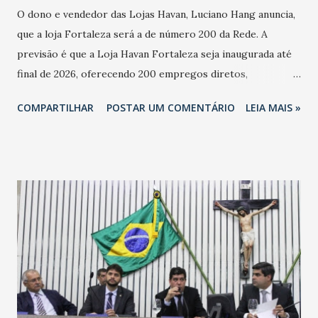
O dono e vendedor das Lojas Havan, Luciano Hang anuncia,
que a loja Fortaleza será a de número 200 da Rede. A
previsão é que a Loja Havan Fortaleza seja inaugurada até
final de 2026, oferecendo 200 empregos diretos,
totalizando na Rede 25 mil vendedores. A localização da
COMPARTILHAR
POSTAR UM COMENTÁRIO
LEIA MAIS »
Havan Fortaleza ainda não foi anunciada oficialmente, mas
fontes extraoficiais indicam, que será na Avenida
Washington Soares-Messejana. Uma coisa é certa: será a
maior loja Havan do Brasil.