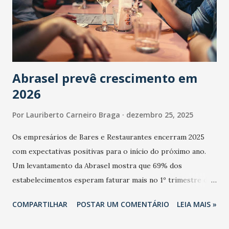
Abrasel prevê crescimento em
2026
Por
Lauriberto Carneiro Braga
dezembro 25, 2025
Os empresários de Bares e Restaurantes encerram 2025
com expectativas positivas para o início do próximo ano.
Um levantamento da Abrasel mostra que 69% dos
estabelecimentos esperam faturar mais no 1º trimestre de
2026 em comparação com o mesmo período de 2025. Em
COMPARTILHAR
POSTAR UM COMENTÁRIO
LEIA MAIS »
relação ao último trimestre deste ano, 56% também
projetam crescimento (foto Helena Lopes). A confiança do