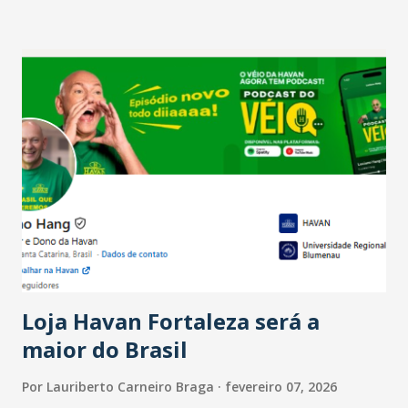
setor é sustentada principalmente pelo desempenho
recente das empresas, impulsionado pelas
confraternizações de fim de ano e pelo pagamento do 13º
Salário para um número maior de trabalhadores, já que o
país tem a menor taxa de desemprego dos anos recentes.
Ainda segundo a Pesquisa, em novembro de 2025, 40% dos
bares e restaurantes operaram com lucro e outros 40%
registraram equilíbrio financeiro. Já o percentual de
estabelecimentos no prejuízo ficou em 19%, pouco abaixo
do observado no mês anterior. Outros 1% não existiam em
novembro. Em relação a outubro, o faturamento também
cresceu. De acordo com a pesquisa, 44% dos n...
Loja Havan Fortaleza será a
maior do Brasil
Por
Lauriberto Carneiro Braga
fevereiro 07, 2026