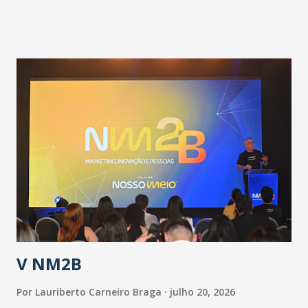
pandemia e atendimento aos enfermos. O secretário
informou que o Estado tem desenvolvido um plano de
contingência pautado em formas de reconhecimento da
população suspeita e de cuidados com os ambientes
públicos e domiciliares. “Nós não estamos vivendo uma
epidemia comum, como temos em todos os anos, com
aumento de casos de dengue, influenza ou H1N1. Trata-se
de uma epidemia com um vírus diferente, com um poder de
contaminação maior que outros coronavírus”, apontou o
secretário. Segundo ele, é uma epidemia com chance de
contaminação alta, podendo gerar um grande risco à
população e ao sistema de saúde. “Precisamos saber fazer a
estratificação do risco da doença, para não so...
V NM2B
Por
Lauriberto Carneiro Braga
julho 20, 2026