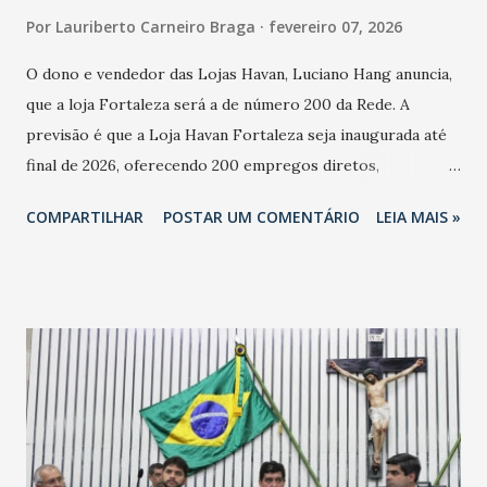
Por
Lauriberto Carneiro Braga
fevereiro 07, 2026
O dono e vendedor das Lojas Havan, Luciano Hang anuncia,
que a loja Fortaleza será a de número 200 da Rede. A
previsão é que a Loja Havan Fortaleza seja inaugurada até
final de 2026, oferecendo 200 empregos diretos,
totalizando na Rede 25 mil vendedores. A localização da
COMPARTILHAR
POSTAR UM COMENTÁRIO
LEIA MAIS »
Havan Fortaleza ainda não foi anunciada oficialmente, mas
fontes extraoficiais indicam, que será na Avenida
Washington Soares-Messejana. Uma coisa é certa: será a
maior loja Havan do Brasil.