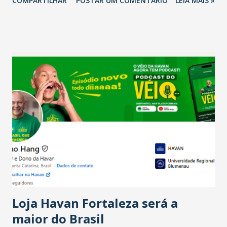
COMPARTILHAR
POSTAR UM COMENTÁRIO
LEIA MAIS »
relação ao último trimestre deste ano, 56% também
projetam crescimento (foto Helena Lopes). A confiança do
setor é sustentada principalmente pelo desempenho
recente das empresas, impulsionado pelas
confraternizações de fim de ano e pelo pagamento do 13º
Salário para um número maior de trabalhadores, já que o
país tem a menor taxa de desemprego dos anos recentes.
Ainda segundo a Pesquisa, em novembro de 2025, 40% dos
bares e restaurantes operaram com lucro e outros 40%
registraram equilíbrio financeiro. Já o percentual de
estabelecimentos no prejuízo ficou em 19%, pouco abaixo
do observado no mês anterior. Outros 1% não existiam em
novembro. Em relação a outubro, o faturamento também
cresceu. De acordo com a pesquisa, 44% dos n...
Loja Havan Fortaleza será a
maior do Brasil