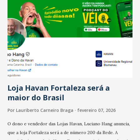
confraternizações de fim de ano e pelo pagamento do 13º
Salário para um número maior de trabalhadores, já que o
país tem a menor taxa de desemprego dos anos recentes.
Ainda segundo a Pesquisa, em novembro de 2025, 40% dos
bares e restaurantes operaram com lucro e outros 40%
registraram equilíbrio financeiro. Já o percentual de
estabelecimentos no prejuízo ficou em 19%, pouco abaixo
do observado no mês anterior. Outros 1% não existiam em
novembro. Em relação a outubro, o faturamento também
cresceu. De acordo com a pesquisa, 44% dos n...
Loja Havan Fortaleza será a
maior do Brasil
Por
Lauriberto Carneiro Braga
fevereiro 07, 2026
O dono e vendedor das Lojas Havan, Luciano Hang anuncia,
que a loja Fortaleza será a de número 200 da Rede. A