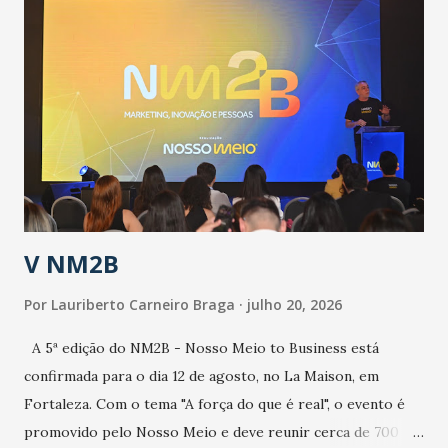
públicos e domiciliares. “Nós não estamos vivendo uma
epidemia comum, como temos em todos os anos, com
aumento de casos de dengue, influenza ou H1N1. Trata-se
de uma epidemia com um vírus diferente, com um poder de
contaminação maior que outros coronavírus”, apontou o
secretário. Segundo ele, é uma epidemia com chance de
contaminação alta, podendo gerar um grande risco à
população e ao sistema de saúde. “Precisamos saber fazer a
estratificação do risco da doença, para não so...
V NM2B
Por
Lauriberto Carneiro Braga
julho 20, 2026
A 5ª edição do NM2B - Nosso Meio to Business está
confirmada para o dia 12 de agosto, no La Maison, em
Fortaleza. Com o tema "A força do que é real", o evento é
promovido pelo Nosso Meio e deve reunir cerca de 700