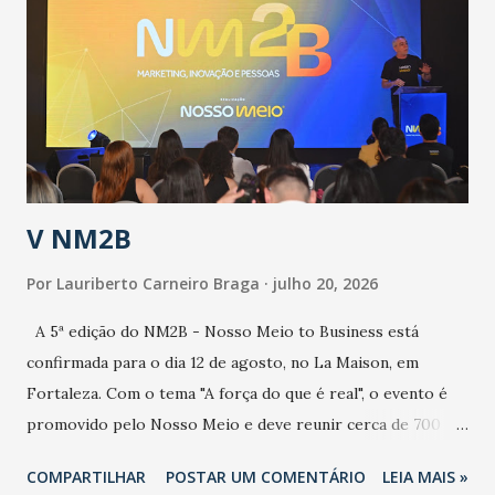
aumento de casos de dengue, influenza ou H1N1. Trata-se
de uma epidemia com um vírus diferente, com um poder de
contaminação maior que outros coronavírus”, apontou o
secretário. Segundo ele, é uma epidemia com chance de
contaminação alta, podendo gerar um grande risco à
população e ao sistema de saúde. “Precisamos saber fazer a
estratificação do risco da doença, para não so...
V NM2B
Por
Lauriberto Carneiro Braga
julho 20, 2026
A 5ª edição do NM2B - Nosso Meio to Business está
confirmada para o dia 12 de agosto, no La Maison, em
Fortaleza. Com o tema "A força do que é real", o evento é
promovido pelo Nosso Meio e deve reunir cerca de 700
participantes, entre executivos, empreendedores, gestores
COMPARTILHAR
POSTAR UM COMENTÁRIO
LEIA MAIS »
e lideranças do Mercado Nacional. Desde 2022, o NM2B