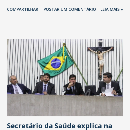
totalizando na Rede 25 mil vendedores. A localização da
COMPARTILHAR
POSTAR UM COMENTÁRIO
LEIA MAIS »
Havan Fortaleza ainda não foi anunciada oficialmente, mas
fontes extraoficiais indicam, que será na Avenida
Washington Soares-Messejana. Uma coisa é certa: será a
maior loja Havan do Brasil.
Secretário da Saúde explica na