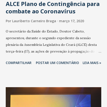
ALCE Plano de Contingência para
combate ao Coronavírus
Por
Lauriberto Carneiro Braga
março 17, 2020
O secretário da Saúde do Estado, Doutor Cabeto,
apresentou, durante o segundo expediente da sessão
plenária da Assembleia Legislativa do Ceará (ALCE) desta
terça-feira (17), as ações de prevenção à propagação do
novo coronavírus (Covid-19) e as recentes medidas
COMPARTILHAR
POSTAR UM COMENTÁRIO
LEIA MAIS »
adotadas pelo Governo do Estado na contenção da
pandemia e atendimento aos enfermos. O secretário
informou que o Estado tem desenvolvido um plano de
contingência pautado em formas de reconhecimento da
população suspeita e de cuidados com os ambientes
públicos e domiciliares. “Nós não estamos vivendo uma
epidemia comum, como temos em todos os anos, com