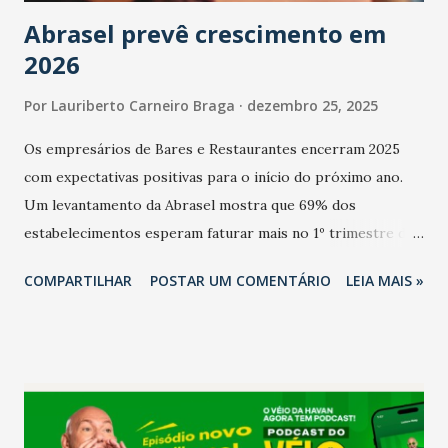
Abrasel prevê crescimento em
2026
Por
Lauriberto Carneiro Braga
dezembro 25, 2025
Os empresários de Bares e Restaurantes encerram 2025
com expectativas positivas para o início do próximo ano.
Um levantamento da Abrasel mostra que 69% dos
estabelecimentos esperam faturar mais no 1º trimestre de
2026 em comparação com o mesmo período de 2025. Em
COMPARTILHAR
POSTAR UM COMENTÁRIO
LEIA MAIS »
relação ao último trimestre deste ano, 56% também
projetam crescimento (foto Helena Lopes). A confiança do
setor é sustentada principalmente pelo desempenho
recente das empresas, impulsionado pelas
confraternizações de fim de ano e pelo pagamento do 13º
Salário para um número maior de trabalhadores, já que o