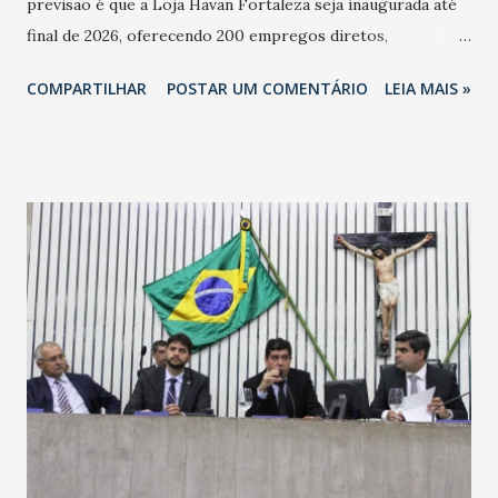
previsão é que a Loja Havan Fortaleza seja inaugurada até
final de 2026, oferecendo 200 empregos diretos,
totalizando na Rede 25 mil vendedores. A localização da
COMPARTILHAR
POSTAR UM COMENTÁRIO
LEIA MAIS »
Havan Fortaleza ainda não foi anunciada oficialmente, mas
fontes extraoficiais indicam, que será na Avenida
Washington Soares-Messejana. Uma coisa é certa: será a
maior loja Havan do Brasil.