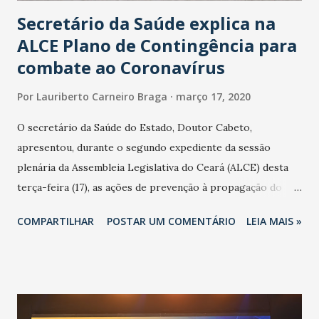
Secretário da Saúde explica na
ALCE Plano de Contingência para
combate ao Coronavírus
Por
Lauriberto Carneiro Braga
março 17, 2020
O secretário da Saúde do Estado, Doutor Cabeto,
apresentou, durante o segundo expediente da sessão
plenária da Assembleia Legislativa do Ceará (ALCE) desta
terça-feira (17), as ações de prevenção à propagação do
novo coronavírus (Covid-19) e as recentes medidas
COMPARTILHAR
POSTAR UM COMENTÁRIO
LEIA MAIS »
adotadas pelo Governo do Estado na contenção da
pandemia e atendimento aos enfermos. O secretário
informou que o Estado tem desenvolvido um plano de
contingência pautado em formas de reconhecimento da
população suspeita e de cuidados com os ambientes