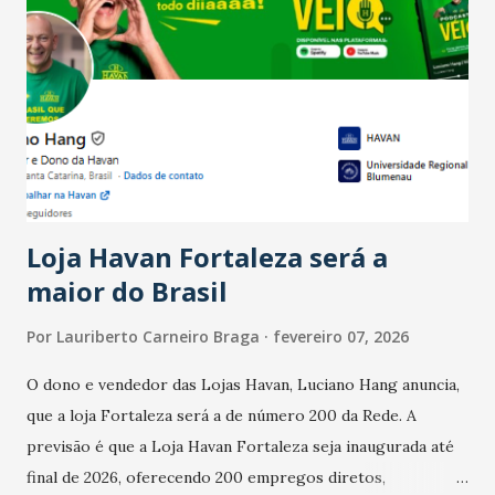
país tem a menor taxa de desemprego dos anos recentes.
Ainda segundo a Pesquisa, em novembro de 2025, 40% dos
bares e restaurantes operaram com lucro e outros 40%
registraram equilíbrio financeiro. Já o percentual de
estabelecimentos no prejuízo ficou em 19%, pouco abaixo
do observado no mês anterior. Outros 1% não existiam em
novembro. Em relação a outubro, o faturamento também
cresceu. De acordo com a pesquisa, 44% dos n...
Loja Havan Fortaleza será a
maior do Brasil
Por
Lauriberto Carneiro Braga
fevereiro 07, 2026
O dono e vendedor das Lojas Havan, Luciano Hang anuncia,
que a loja Fortaleza será a de número 200 da Rede. A
previsão é que a Loja Havan Fortaleza seja inaugurada até
final de 2026, oferecendo 200 empregos diretos,