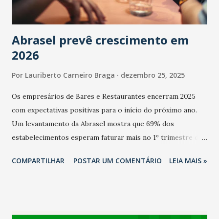
Abrasel prevê crescimento em
2026
Por
Lauriberto Carneiro Braga
dezembro 25, 2025
Os empresários de Bares e Restaurantes encerram 2025
com expectativas positivas para o início do próximo ano.
Um levantamento da Abrasel mostra que 69% dos
estabelecimentos esperam faturar mais no 1º trimestre de
2026 em comparação com o mesmo período de 2025. Em
COMPARTILHAR
POSTAR UM COMENTÁRIO
LEIA MAIS »
relação ao último trimestre deste ano, 56% também
projetam crescimento (foto Helena Lopes). A confiança do
setor é sustentada principalmente pelo desempenho
recente das empresas, impulsionado pelas