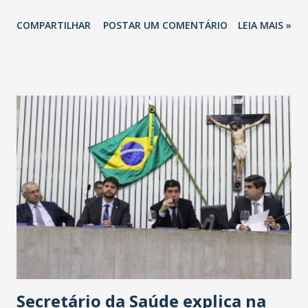
totalizando na Rede 25 mil vendedores. A localização da
COMPARTILHAR
POSTAR UM COMENTÁRIO
LEIA MAIS »
Havan Fortaleza ainda não foi anunciada oficialmente, mas
fontes extraoficiais indicam, que será na Avenida
Washington Soares-Messejana. Uma coisa é certa: será a
maior loja Havan do Brasil.
Secretário da Saúde explica na