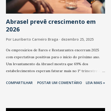
Abrasel prevê crescimento em
2026
Por
Lauriberto Carneiro Braga
dezembro 25, 2025
Os empresários de Bares e Restaurantes encerram 2025
com expectativas positivas para o início do próximo ano.
Um levantamento da Abrasel mostra que 69% dos
estabelecimentos esperam faturar mais no 1º trimestre de
2026 em comparação com o mesmo período de 2025. Em
COMPARTILHAR
POSTAR UM COMENTÁRIO
LEIA MAIS »
relação ao último trimestre deste ano, 56% também
projetam crescimento (foto Helena Lopes). A confiança do
setor é sustentada principalmente pelo desempenho
recente das empresas, impulsionado pelas