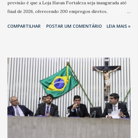
previsão é que a Loja Havan Fortaleza seja inaugurada até
final de 2026, oferecendo 200 empregos diretos,
totalizando na Rede 25 mil vendedores. A localização da
COMPARTILHAR
POSTAR UM COMENTÁRIO
LEIA MAIS »
Havan Fortaleza ainda não foi anunciada oficialmente, mas
fontes extraoficiais indicam, que será na Avenida
Washington Soares-Messejana. Uma coisa é certa: será a
maior loja Havan do Brasil.