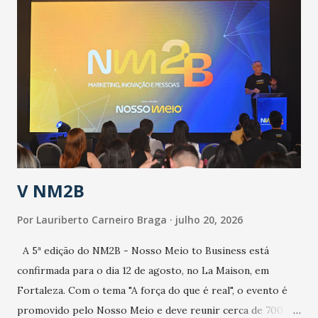
públicos e domiciliares. “Nós não estamos vivendo uma
epidemia comum, como temos em todos os anos, com
aumento de casos de dengue, influenza ou H1N1. Trata-se
de uma epidemia com um vírus diferente, com um poder de
contaminação maior que outros coronavírus”, apontou o
secretário. Segundo ele, é uma epidemia com chance de
contaminação alta, podendo gerar um grande risco à
população e ao sistema de saúde. “Precisamos saber fazer a
estratificação do risco da doença, para não so...
V NM2B
Por
Lauriberto Carneiro Braga
julho 20, 2026
A 5ª edição do NM2B - Nosso Meio to Business está
confirmada para o dia 12 de agosto, no La Maison, em
Fortaleza. Com o tema "A força do que é real", o evento é
promovido pelo Nosso Meio e deve reunir cerca de 700