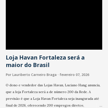
país tem a menor taxa de desemprego dos anos recentes.
Ainda segundo a Pesquisa, em novembro de 2025, 40% dos
bares e restaurantes operaram com lucro e outros 40%
registraram equilíbrio financeiro. Já o percentual de
estabelecimentos no prejuízo ficou em 19%, pouco abaixo
do observado no mês anterior. Outros 1% não existiam em
novembro. Em relação a outubro, o faturamento também
cresceu. De acordo com a pesquisa, 44% dos n...
Loja Havan Fortaleza será a
maior do Brasil
Por
Lauriberto Carneiro Braga
fevereiro 07, 2026
O dono e vendedor das Lojas Havan, Luciano Hang anuncia,
que a loja Fortaleza será a de número 200 da Rede. A
previsão é que a Loja Havan Fortaleza seja inaugurada até
final de 2026, oferecendo 200 empregos diretos,