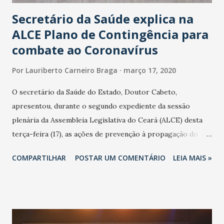
Secretário da Saúde explica na
ALCE Plano de Contingência para
combate ao Coronavírus
Por
Lauriberto Carneiro Braga
março 17, 2020
O secretário da Saúde do Estado, Doutor Cabeto,
apresentou, durante o segundo expediente da sessão
plenária da Assembleia Legislativa do Ceará (ALCE) desta
terça-feira (17), as ações de prevenção à propagação do
novo coronavírus (Covid-19) e as recentes medidas
COMPARTILHAR
POSTAR UM COMENTÁRIO
LEIA MAIS »
adotadas pelo Governo do Estado na contenção da
pandemia e atendimento aos enfermos. O secretário
informou que o Estado tem desenvolvido um plano de
contingência pautado em formas de reconhecimento da
população suspeita e de cuidados com os ambientes