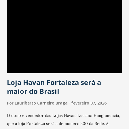
confraternizações de fim de ano e pelo pagamento do 13º
Salário para um número maior de trabalhadores, já que o
país tem a menor taxa de desemprego dos anos recentes.
Ainda segundo a Pesquisa, em novembro de 2025, 40% dos
bares e restaurantes operaram com lucro e outros 40%
registraram equilíbrio financeiro. Já o percentual de
estabelecimentos no prejuízo ficou em 19%, pouco abaixo
do observado no mês anterior. Outros 1% não existiam em
novembro. Em relação a outubro, o faturamento também
cresceu. De acordo com a pesquisa, 44% dos n...
Loja Havan Fortaleza será a
maior do Brasil
Por
Lauriberto Carneiro Braga
fevereiro 07, 2026
O dono e vendedor das Lojas Havan, Luciano Hang anuncia,
que a loja Fortaleza será a de número 200 da Rede. A