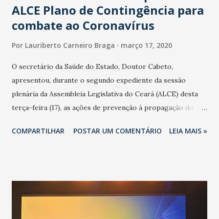
ALCE Plano de Contingência para
combate ao Coronavírus
Por
Lauriberto Carneiro Braga
março 17, 2020
O secretário da Saúde do Estado, Doutor Cabeto,
apresentou, durante o segundo expediente da sessão
plenária da Assembleia Legislativa do Ceará (ALCE) desta
terça-feira (17), as ações de prevenção à propagação do
novo coronavírus (Covid-19) e as recentes medidas
COMPARTILHAR
POSTAR UM COMENTÁRIO
LEIA MAIS »
adotadas pelo Governo do Estado na contenção da
pandemia e atendimento aos enfermos. O secretário
informou que o Estado tem desenvolvido um plano de
contingência pautado em formas de reconhecimento da
população suspeita e de cuidados com os ambientes
públicos e domiciliares. “Nós não estamos vivendo uma
epidemia comum, como temos em todos os anos, com