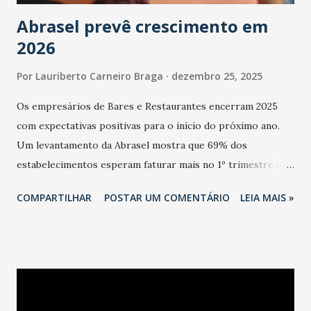
Abrasel prevê crescimento em
2026
Por
Lauriberto Carneiro Braga
dezembro 25, 2025
Os empresários de Bares e Restaurantes encerram 2025
com expectativas positivas para o início do próximo ano.
Um levantamento da Abrasel mostra que 69% dos
estabelecimentos esperam faturar mais no 1º trimestre de
2026 em comparação com o mesmo período de 2025. Em
COMPARTILHAR
POSTAR UM COMENTÁRIO
LEIA MAIS »
relação ao último trimestre deste ano, 56% também
projetam crescimento (foto Helena Lopes). A confiança do
setor é sustentada principalmente pelo desempenho
recente das empresas, impulsionado pelas
confraternizações de fim de ano e pelo pagamento do 13º
Salário para um número maior de trabalhadores, já que o