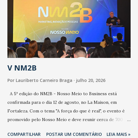
aumento de casos de dengue, influenza ou H1N1. Trata-se
de uma epidemia com um vírus diferente, com um poder de
contaminação maior que outros coronavírus”, apontou o
secretário. Segundo ele, é uma epidemia com chance de
contaminação alta, podendo gerar um grande risco à
população e ao sistema de saúde. “Precisamos saber fazer a
estratificação do risco da doença, para não so...
V NM2B
Por
Lauriberto Carneiro Braga
julho 20, 2026
A 5ª edição do NM2B - Nosso Meio to Business está
confirmada para o dia 12 de agosto, no La Maison, em
Fortaleza. Com o tema "A força do que é real", o evento é
promovido pelo Nosso Meio e deve reunir cerca de 700
participantes, entre executivos, empreendedores, gestores
COMPARTILHAR
POSTAR UM COMENTÁRIO
LEIA MAIS »
e lideranças do Mercado Nacional. Desde 2022, o NM2B