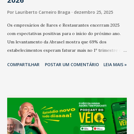
Por
Lauriberto Carneiro Braga
dezembro 25, 2025
Os empresários de Bares e Restaurantes encerram 2025
com expectativas positivas para o início do próximo ano.
Um levantamento da Abrasel mostra que 69% dos
estabelecimentos esperam faturar mais no 1º trimestre de
2026 em comparação com o mesmo período de 2025. Em
COMPARTILHAR
POSTAR UM COMENTÁRIO
LEIA MAIS »
relação ao último trimestre deste ano, 56% também
projetam crescimento (foto Helena Lopes). A confiança do
setor é sustentada principalmente pelo desempenho
recente das empresas, impulsionado pelas
confraternizações de fim de ano e pelo pagamento do 13º
Salário para um número maior de trabalhadores, já que o
país tem a menor taxa de desemprego dos anos recentes.
Ainda segundo a Pesquisa, em novembro de 2025, 40% dos