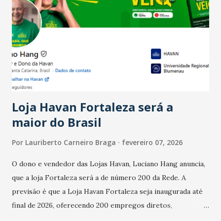
Ainda segundo a Pesquisa, em novembro de 2025, 40% dos
bares e restaurantes operaram com lucro e outros 40%
registraram equilíbrio financeiro. Já o percentual de
estabelecimentos no prejuízo ficou em 19%, pouco abaixo
do observado no mês anterior. Outros 1% não existiam em
novembro. Em relação a outubro, o faturamento também
cresceu. De acordo com a pesquisa, 44% dos n...
Loja Havan Fortaleza será a
maior do Brasil
Por
Lauriberto Carneiro Braga
fevereiro 07, 2026
O dono e vendedor das Lojas Havan, Luciano Hang anuncia,
que a loja Fortaleza será a de número 200 da Rede. A
previsão é que a Loja Havan Fortaleza seja inaugurada até
final de 2026, oferecendo 200 empregos diretos,
totalizando na Rede 25 mil vendedores. A localização da