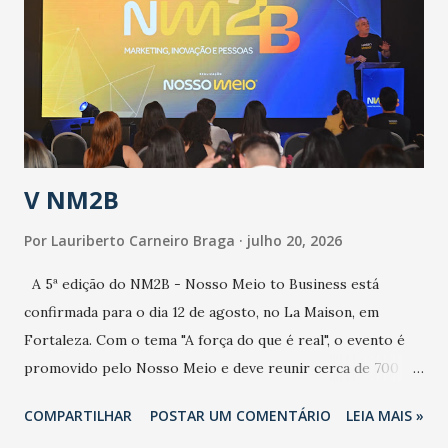
aumento de casos de dengue, influenza ou H1N1. Trata-se
de uma epidemia com um vírus diferente, com um poder de
contaminação maior que outros coronavírus”, apontou o
secretário. Segundo ele, é uma epidemia com chance de
contaminação alta, podendo gerar um grande risco à
população e ao sistema de saúde. “Precisamos saber fazer a
estratificação do risco da doença, para não so...
V NM2B
Por
Lauriberto Carneiro Braga
julho 20, 2026
A 5ª edição do NM2B - Nosso Meio to Business está
confirmada para o dia 12 de agosto, no La Maison, em
Fortaleza. Com o tema "A força do que é real", o evento é
promovido pelo Nosso Meio e deve reunir cerca de 700
participantes, entre executivos, empreendedores, gestores
COMPARTILHAR
POSTAR UM COMENTÁRIO
LEIA MAIS »
e lideranças do Mercado Nacional. Desde 2022, o NM2B