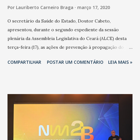
Por
Lauriberto Carneiro Braga
março 17, 2020
O secretário da Saúde do Estado, Doutor Cabeto,
apresentou, durante o segundo expediente da sessão
plenária da Assembleia Legislativa do Ceará (ALCE) desta
terça-feira (17), as ações de prevenção à propagação do
novo coronavírus (Covid-19) e as recentes medidas
COMPARTILHAR
POSTAR UM COMENTÁRIO
LEIA MAIS »
adotadas pelo Governo do Estado na contenção da
pandemia e atendimento aos enfermos. O secretário
informou que o Estado tem desenvolvido um plano de
contingência pautado em formas de reconhecimento da
população suspeita e de cuidados com os ambientes
públicos e domiciliares. “Nós não estamos vivendo uma
epidemia comum, como temos em todos os anos, com
aumento de casos de dengue, influenza ou H1N1. Trata-se
de uma epidemia com um vírus diferente, com um poder de