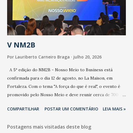
contaminação maior que outros coronavírus”, apontou o
secretário. Segundo ele, é uma epidemia com chance de
contaminação alta, podendo gerar um grande risco à
população e ao sistema de saúde. “Precisamos saber fazer a
estratificação do risco da doença, para não so...
V NM2B
Por
Lauriberto Carneiro Braga
julho 20, 2026
A 5ª edição do NM2B - Nosso Meio to Business está
confirmada para o dia 12 de agosto, no La Maison, em
Fortaleza. Com o tema "A força do que é real", o evento é
promovido pelo Nosso Meio e deve reunir cerca de 700
participantes, entre executivos, empreendedores, gestores
COMPARTILHAR
POSTAR UM COMENTÁRIO
LEIA MAIS »
e lideranças do Mercado Nacional. Desde 2022, o NM2B
consolidou-se como um dos principais encontros do setor
Postagens mais visitadas deste blog
de negócios do Nordeste, reunindo profissionais de marcas