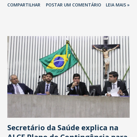
COMPARTILHAR
POSTAR UM COMENTÁRIO
LEIA MAIS »
Havan Fortaleza ainda não foi anunciada oficialmente, mas
fontes extraoficiais indicam, que será na Avenida
Washington Soares-Messejana. Uma coisa é certa: será a
maior loja Havan do Brasil.
Secretário da Saúde explica na
ALCE Plano de Contingência para