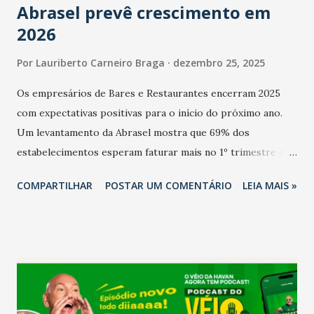
Abrasel prevê crescimento em
2026
Por
Lauriberto Carneiro Braga
dezembro 25, 2025
Os empresários de Bares e Restaurantes encerram 2025
com expectativas positivas para o início do próximo ano.
Um levantamento da Abrasel mostra que 69% dos
estabelecimentos esperam faturar mais no 1º trimestre de
2026 em comparação com o mesmo período de 2025. Em
COMPARTILHAR
POSTAR UM COMENTÁRIO
LEIA MAIS »
relação ao último trimestre deste ano, 56% também
projetam crescimento (foto Helena Lopes). A confiança do
setor é sustentada principalmente pelo desempenho
recente das empresas, impulsionado pelas
confraternizações de fim de ano e pelo pagamento do 13º
Salário para um número maior de trabalhadores, já que o
país tem a menor taxa de desemprego dos anos recentes.