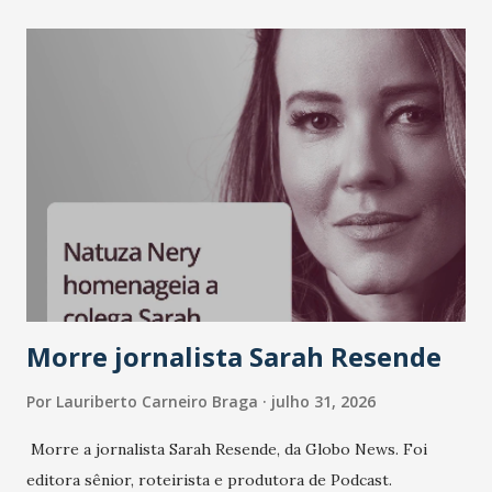
como Bradesco, Samsung, Carrefour, Banco do Nordeste,
LinkedIn, VISA, Grupo 3corações, TikTok e M. Dias Branco.
A nova edição chega em um momento em que autenticidade
e consistência ganham peso nas conversas sobre marca,
liderança e estratégia. - Vivemos um momento em que todo
mundo fala muito e poucos entregam de verdade. O NM2B
sempre existiu para dar palco a quem constrói com
consistência, e nesta edição isso fica ainda mais claro.
Vamos reforçar que ser genuíno sustenta a confiança entre
marcas, pessoas e mercado", afirma Tamires So...
Morre jornalista Sarah Resende
Por
Lauriberto Carneiro Braga
julho 31, 2026
Morre a jornalista Sarah Resende, da Globo News. Foi
editora sênior, roteirista e produtora de Podcast.