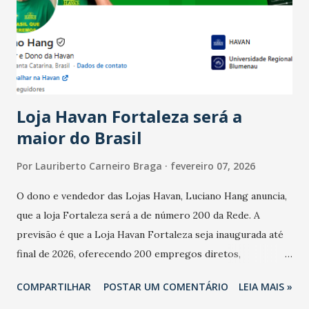
bares e restaurantes operaram com lucro e outros 40%
registraram equilíbrio financeiro. Já o percentual de
estabelecimentos no prejuízo ficou em 19%, pouco abaixo
do observado no mês anterior. Outros 1% não existiam em
novembro. Em relação a outubro, o faturamento também
cresceu. De acordo com a pesquisa, 44% dos n...
Loja Havan Fortaleza será a
maior do Brasil
Por
Lauriberto Carneiro Braga
fevereiro 07, 2026
O dono e vendedor das Lojas Havan, Luciano Hang anuncia,
que a loja Fortaleza será a de número 200 da Rede. A
previsão é que a Loja Havan Fortaleza seja inaugurada até
final de 2026, oferecendo 200 empregos diretos,
totalizando na Rede 25 mil vendedores. A localização da
COMPARTILHAR
POSTAR UM COMENTÁRIO
LEIA MAIS »
Havan Fortaleza ainda não foi anunciada oficialmente, mas