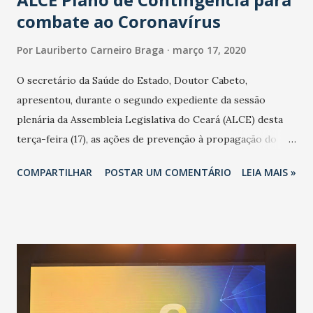
combate ao Coronavírus
Por
Lauriberto Carneiro Braga
março 17, 2020
O secretário da Saúde do Estado, Doutor Cabeto,
apresentou, durante o segundo expediente da sessão
plenária da Assembleia Legislativa do Ceará (ALCE) desta
terça-feira (17), as ações de prevenção à propagação do
novo coronavírus (Covid-19) e as recentes medidas
COMPARTILHAR
POSTAR UM COMENTÁRIO
LEIA MAIS »
adotadas pelo Governo do Estado na contenção da
pandemia e atendimento aos enfermos. O secretário
informou que o Estado tem desenvolvido um plano de
contingência pautado em formas de reconhecimento da
população suspeita e de cuidados com os ambientes
públicos e domiciliares. “Nós não estamos vivendo uma
epidemia comum, como temos em todos os anos, com