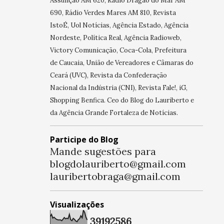
Assunção AM 620, Rádio Dragão do Mar AM
690, Rádio Verdes Mares AM 810, Revista
IstoÉ, Uol Notícias, Agência Estado, Agência
Nordeste, Política Real, Agência Radioweb,
Victory Comunicação, Coca-Cola, Prefeitura
de Caucaia, União de Vereadores e Câmaras do
Ceará (UVC), Revista da Confederação
Nacional da Indústria (CNI), Revista Fale!, iG,
Shopping Benfica. Ceo do Blog do Lauriberto e
da Agência Grande Fortaleza de Notícias.
Participe do Blog
Mande sugestões para
blogdolauriberto@gmail.com
lauribertobraga@gmail.com
Visualizações
3
9
1
9
2
5
8
6