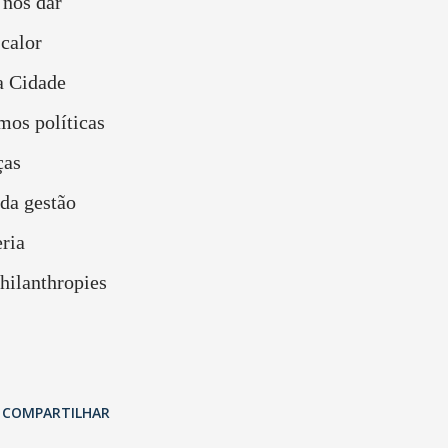
 nos dar
 calor
a Cidade
mos políticas
ças
 da gestão
ria
hilanthropies
COMPARTILHAR