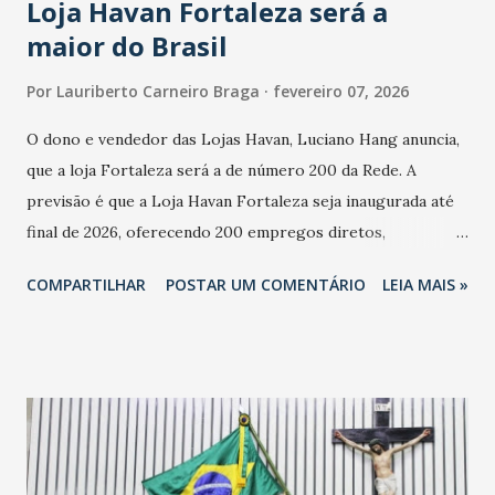
Loja Havan Fortaleza será a
maior do Brasil
Por
Lauriberto Carneiro Braga
fevereiro 07, 2026
O dono e vendedor das Lojas Havan, Luciano Hang anuncia,
que a loja Fortaleza será a de número 200 da Rede. A
previsão é que a Loja Havan Fortaleza seja inaugurada até
final de 2026, oferecendo 200 empregos diretos,
totalizando na Rede 25 mil vendedores. A localização da
COMPARTILHAR
POSTAR UM COMENTÁRIO
LEIA MAIS »
Havan Fortaleza ainda não foi anunciada oficialmente, mas
fontes extraoficiais indicam, que será na Avenida
Washington Soares-Messejana. Uma coisa é certa: será a
maior loja Havan do Brasil.