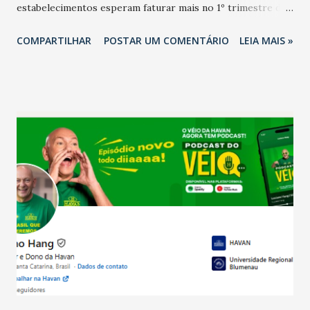
estabelecimentos esperam faturar mais no 1º trimestre de
2026 em comparação com o mesmo período de 2025. Em
COMPARTILHAR
POSTAR UM COMENTÁRIO
LEIA MAIS »
relação ao último trimestre deste ano, 56% também
projetam crescimento (foto Helena Lopes). A confiança do
setor é sustentada principalmente pelo desempenho
recente das empresas, impulsionado pelas
confraternizações de fim de ano e pelo pagamento do 13º
Salário para um número maior de trabalhadores, já que o
país tem a menor taxa de desemprego dos anos recentes.
Ainda segundo a Pesquisa, em novembro de 2025, 40% dos
bares e restaurantes operaram com lucro e outros 40%
registraram equilíbrio financeiro. Já o percentual de
estabelecimentos no prejuízo ficou em 19%, pouco abaixo
do observado no mês anterior. Outros 1% não existiam em
novembro. Em relação a outubro, o faturamento também
cresceu. De acordo com a pesquisa, 44% dos n...