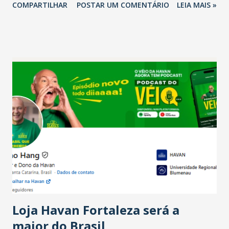
COMPARTILHAR
POSTAR UM COMENTÁRIO
LEIA MAIS »
relação ao último trimestre deste ano, 56% também
projetam crescimento (foto Helena Lopes). A confiança do
setor é sustentada principalmente pelo desempenho
recente das empresas, impulsionado pelas
confraternizações de fim de ano e pelo pagamento do 13º
Salário para um número maior de trabalhadores, já que o
país tem a menor taxa de desemprego dos anos recentes.
Ainda segundo a Pesquisa, em novembro de 2025, 40% dos
bares e restaurantes operaram com lucro e outros 40%
registraram equilíbrio financeiro. Já o percentual de
estabelecimentos no prejuízo ficou em 19%, pouco abaixo
do observado no mês anterior. Outros 1% não existiam em
novembro. Em relação a outubro, o faturamento também
cresceu. De acordo com a pesquisa, 44% dos n...
Loja Havan Fortaleza será a
maior do Brasil