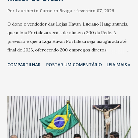
Por
Lauriberto Carneiro Braga
fevereiro 07, 2026
O dono e vendedor das Lojas Havan, Luciano Hang anuncia,
que a loja Fortaleza será a de número 200 da Rede. A
previsão é que a Loja Havan Fortaleza seja inaugurada até
final de 2026, oferecendo 200 empregos diretos,
totalizando na Rede 25 mil vendedores. A localização da
COMPARTILHAR
POSTAR UM COMENTÁRIO
LEIA MAIS »
Havan Fortaleza ainda não foi anunciada oficialmente, mas
fontes extraoficiais indicam, que será na Avenida
Washington Soares-Messejana. Uma coisa é certa: será a
maior loja Havan do Brasil.