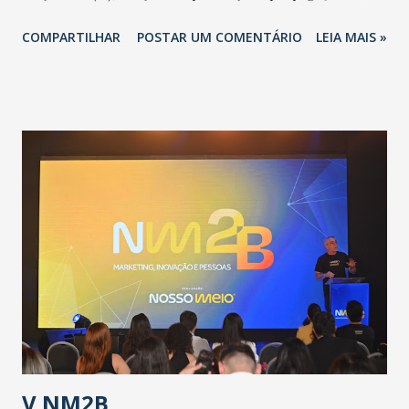
novo coronavírus (Covid-19) e as recentes medidas
COMPARTILHAR
POSTAR UM COMENTÁRIO
LEIA MAIS »
adotadas pelo Governo do Estado na contenção da
pandemia e atendimento aos enfermos. O secretário
informou que o Estado tem desenvolvido um plano de
contingência pautado em formas de reconhecimento da
população suspeita e de cuidados com os ambientes
públicos e domiciliares. “Nós não estamos vivendo uma
epidemia comum, como temos em todos os anos, com
aumento de casos de dengue, influenza ou H1N1. Trata-se
de uma epidemia com um vírus diferente, com um poder de
contaminação maior que outros coronavírus”, apontou o
secretário. Segundo ele, é uma epidemia com chance de
contaminação alta, podendo gerar um grande risco à
população e ao sistema de saúde. “Precisamos saber fazer a
estratificação do risco da doença, para não so...
V NM2B