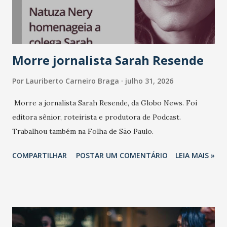
consistência, e nesta edição isso fica ainda mais claro.
Vamos reforçar que ser genuíno sustenta a confiança entre
marcas, pessoas e mercado", afirma Tamires So...
Morre jornalista Sarah Resende
Por
Lauriberto Carneiro Braga
julho 31, 2026
Morre a jornalista Sarah Resende, da Globo News. Foi
editora sênior, roteirista e produtora de Podcast.
Trabalhou também na Folha de São Paulo.
COMPARTILHAR
POSTAR UM COMENTÁRIO
LEIA MAIS »