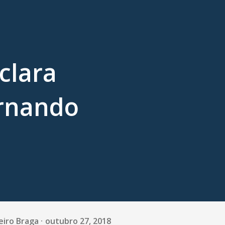
clara
rnando
eiro Braga
outubro 27, 2018