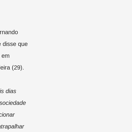
ernando
 disse que
o em
ira (29).
s dias
 sociedade
cionar
trapalhar