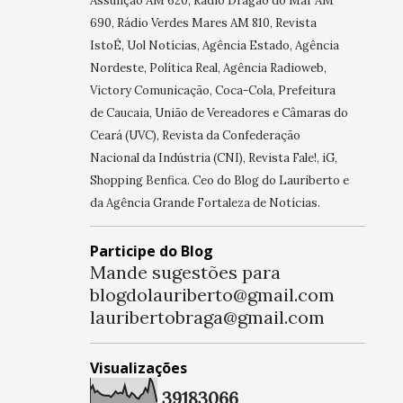
Assunção AM 620, Rádio Dragão do Mar AM
690, Rádio Verdes Mares AM 810, Revista
IstoÉ, Uol Notícias, Agência Estado, Agência
Nordeste, Política Real, Agência Radioweb,
Victory Comunicação, Coca-Cola, Prefeitura
de Caucaia, União de Vereadores e Câmaras do
Ceará (UVC), Revista da Confederação
Nacional da Indústria (CNI), Revista Fale!, iG,
Shopping Benfica. Ceo do Blog do Lauriberto e
da Agência Grande Fortaleza de Notícias.
Participe do Blog
Mande sugestões para
blogdolauriberto@gmail.com
lauribertobraga@gmail.com
Visualizações
3
9
1
8
3
0
6
6