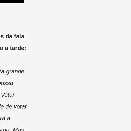
s da fala
 à tarde:
ta grande
possa
 Votar
e de votar
ra a
lismo. Mas