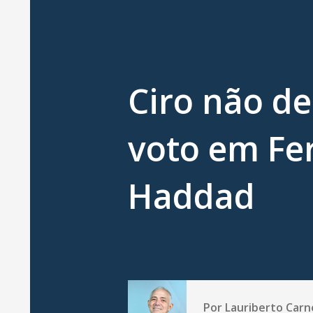
Ciro não de
voto em Fe
Haddad
Por
Lauriberto Carn