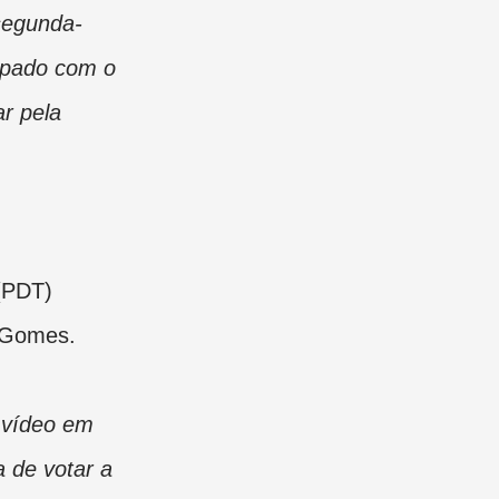
segunda-
cupado com o
r pela
(PDT)
o Gomes.
 vídeo em
a de votar a