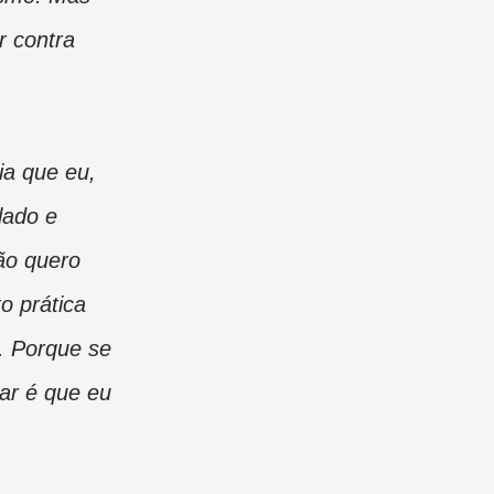
r contra
ia que eu,
lado e
ão quero
o prática
. Porque se
ar é que eu