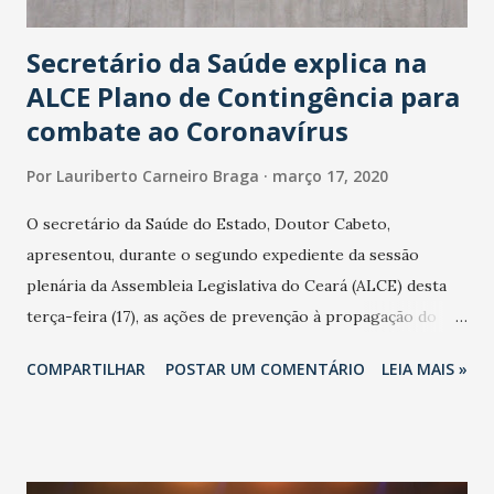
Secretário da Saúde explica na
ALCE Plano de Contingência para
combate ao Coronavírus
Por
Lauriberto Carneiro Braga
março 17, 2020
O secretário da Saúde do Estado, Doutor Cabeto,
apresentou, durante o segundo expediente da sessão
plenária da Assembleia Legislativa do Ceará (ALCE) desta
terça-feira (17), as ações de prevenção à propagação do
novo coronavírus (Covid-19) e as recentes medidas
COMPARTILHAR
POSTAR UM COMENTÁRIO
LEIA MAIS »
adotadas pelo Governo do Estado na contenção da
pandemia e atendimento aos enfermos. O secretário
informou que o Estado tem desenvolvido um plano de
contingência pautado em formas de reconhecimento da