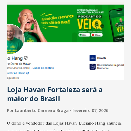
confraternizações de fim de ano e pelo pagamento do 13º
Salário para um número maior de trabalhadores, já que o
país tem a menor taxa de desemprego dos anos recentes.
Ainda segundo a Pesquisa, em novembro de 2025, 40% dos
bares e restaurantes operaram com lucro e outros 40%
registraram equilíbrio financeiro. Já o percentual de
estabelecimentos no prejuízo ficou em 19%, pouco abaixo
do observado no mês anterior. Outros 1% não existiam em
novembro. Em relação a outubro, o faturamento também
cresceu. De acordo com a pesquisa, 44% dos n...
Loja Havan Fortaleza será a
maior do Brasil
Por
Lauriberto Carneiro Braga
fevereiro 07, 2026
O dono e vendedor das Lojas Havan, Luciano Hang anuncia,