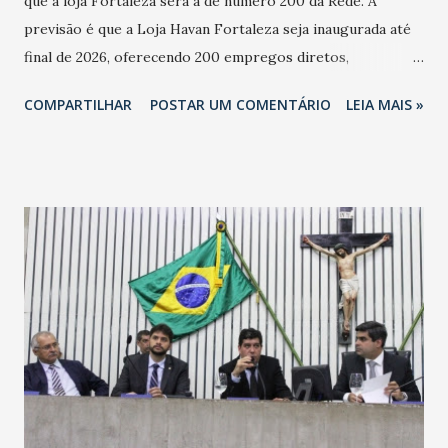
que a loja Fortaleza será a de número 200 da Rede. A
previsão é que a Loja Havan Fortaleza seja inaugurada até
final de 2026, oferecendo 200 empregos diretos,
totalizando na Rede 25 mil vendedores. A localização da
COMPARTILHAR
POSTAR UM COMENTÁRIO
LEIA MAIS »
Havan Fortaleza ainda não foi anunciada oficialmente, mas
fontes extraoficiais indicam, que será na Avenida
Washington Soares-Messejana. Uma coisa é certa: será a
maior loja Havan do Brasil.