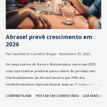
Abrasel prevê crescimento em
2026
Por
Lauriberto Carneiro Braga
dezembro 25, 2025
Os empresários de Bares e Restaurantes encerram 2025
com expectativas positivas para o início do próximo ano.
Um levantamento da Abrasel mostra que 69% dos
estabelecimentos esperam faturar mais no 1º trimestre de
2026 em comparação com o mesmo período de 2025. Em
COMPARTILHAR
POSTAR UM COMENTÁRIO
LEIA MAIS »
relação ao último trimestre deste ano, 56% também
projetam crescimento (foto Helena Lopes). A confiança do