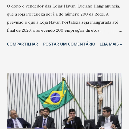
O dono e vendedor das Lojas Havan, Luciano Hang anuncia,
que a loja Fortaleza será a de número 200 da Rede. A
previsão é que a Loja Havan Fortaleza seja inaugurada até
final de 2026, oferecendo 200 empregos diretos,
totalizando na Rede 25 mil vendedores. A localização da
COMPARTILHAR
POSTAR UM COMENTÁRIO
LEIA MAIS »
Havan Fortaleza ainda não foi anunciada oficialmente, mas
fontes extraoficiais indicam, que será na Avenida
Washington Soares-Messejana. Uma coisa é certa: será a
maior loja Havan do Brasil.