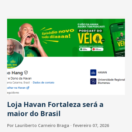
setor é sustentada principalmente pelo desempenho
recente das empresas, impulsionado pelas
confraternizações de fim de ano e pelo pagamento do 13º
Salário para um número maior de trabalhadores, já que o
país tem a menor taxa de desemprego dos anos recentes.
Ainda segundo a Pesquisa, em novembro de 2025, 40% dos
bares e restaurantes operaram com lucro e outros 40%
registraram equilíbrio financeiro. Já o percentual de
estabelecimentos no prejuízo ficou em 19%, pouco abaixo
do observado no mês anterior. Outros 1% não existiam em
novembro. Em relação a outubro, o faturamento também
cresceu. De acordo com a pesquisa, 44% dos n...
Loja Havan Fortaleza será a
maior do Brasil
Por
Lauriberto Carneiro Braga
fevereiro 07, 2026