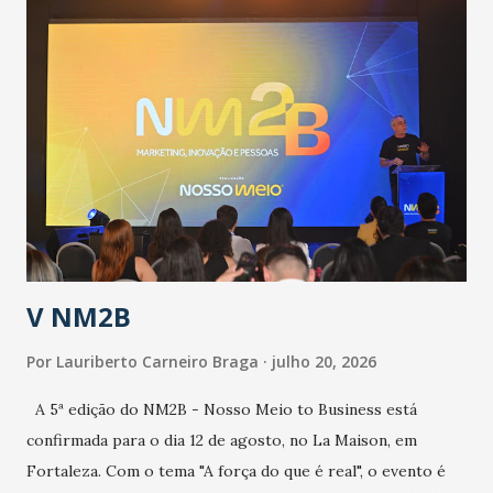
população suspeita e de cuidados com os ambientes
públicos e domiciliares. “Nós não estamos vivendo uma
epidemia comum, como temos em todos os anos, com
aumento de casos de dengue, influenza ou H1N1. Trata-se
de uma epidemia com um vírus diferente, com um poder de
contaminação maior que outros coronavírus”, apontou o
secretário. Segundo ele, é uma epidemia com chance de
contaminação alta, podendo gerar um grande risco à
população e ao sistema de saúde. “Precisamos saber fazer a
estratificação do risco da doença, para não so...
V NM2B
Por
Lauriberto Carneiro Braga
julho 20, 2026
A 5ª edição do NM2B - Nosso Meio to Business está
confirmada para o dia 12 de agosto, no La Maison, em
Fortaleza. Com o tema "A força do que é real", o evento é