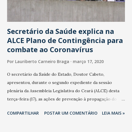
Secretário da Saúde explica na
ALCE Plano de Contingência para
combate ao Coronavírus
Por
Lauriberto Carneiro Braga
março 17, 2020
O secretário da Saúde do Estado, Doutor Cabeto,
apresentou, durante o segundo expediente da sessão
plenária da Assembleia Legislativa do Ceará (ALCE) desta
terça-feira (17), as ações de prevenção à propagação do
novo coronavírus (Covid-19) e as recentes medidas
COMPARTILHAR
POSTAR UM COMENTÁRIO
LEIA MAIS »
adotadas pelo Governo do Estado na contenção da
pandemia e atendimento aos enfermos. O secretário
informou que o Estado tem desenvolvido um plano de