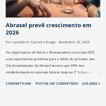
Abrasel prevê crescimento em
2026
Por
Lauriberto Carneiro Braga
dezembro 25, 2025
Os empresários de Bares e Restaurantes encerram 2025
com expectativas positivas para o início do próximo ano.
Um levantamento da Abrasel mostra que 69% dos
estabelecimentos esperam faturar mais no 1º trimestre de
2026 em comparação com o mesmo período de 2025. Em
COMPARTILHAR
POSTAR UM COMENTÁRIO
LEIA MAIS »
relação ao último trimestre deste ano, 56% também
projetam crescimento (foto Helena Lopes). A confiança do
setor é sustentada principalmente pelo desempenho
recente das empresas, impulsionado pelas