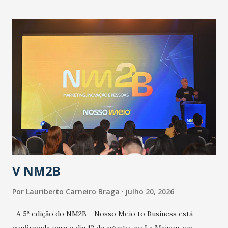
contingência pautado em formas de reconhecimento da
população suspeita e de cuidados com os ambientes
públicos e domiciliares. “Nós não estamos vivendo uma
epidemia comum, como temos em todos os anos, com
aumento de casos de dengue, influenza ou H1N1. Trata-se
de uma epidemia com um vírus diferente, com um poder de
contaminação maior que outros coronavírus”, apontou o
secretário. Segundo ele, é uma epidemia com chance de
contaminação alta, podendo gerar um grande risco à
população e ao sistema de saúde. “Precisamos saber fazer a
estratificação do risco da doença, para não so...
V NM2B
Por
Lauriberto Carneiro Braga
julho 20, 2026
A 5ª edição do NM2B - Nosso Meio to Business está