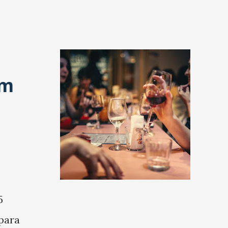
em
5
para