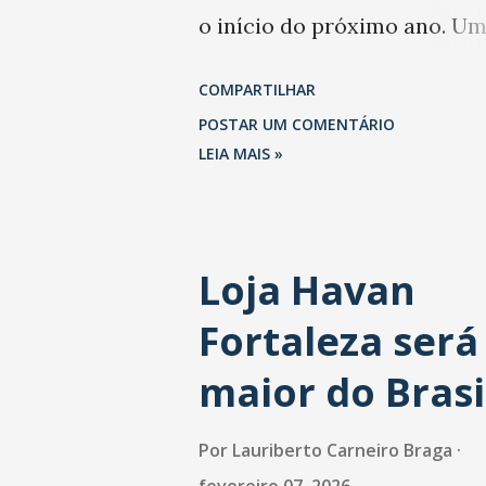
o início do próximo ano. U
levantamento da Abrasel m
COMPARTILHAR
que 69% dos estabelecimen
POSTAR UM COMENTÁRIO
esperam faturar mais no 1º
LEIA MAIS »
trimestre de 2026 em
comparação com o mesmo
Loja Havan
período de 2025. Em relação
Fortaleza será
último trimestre deste ano,
também projetam crescime
maior do Brasi
(foto Helena Lopes). A confi
Por
Lauriberto Carneiro Braga
do setor é sustentada