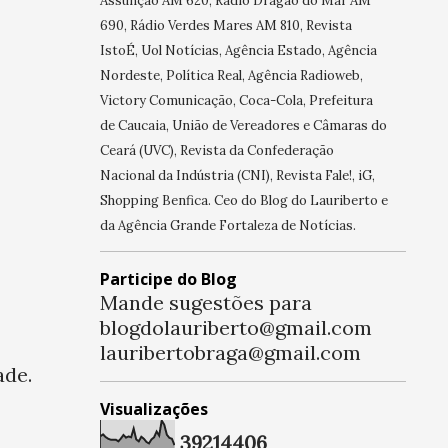
Assunção AM 620, Rádio Dragão do Mar AM
690, Rádio Verdes Mares AM 810, Revista
IstoÉ, Uol Notícias, Agência Estado, Agência
Nordeste, Política Real, Agência Radioweb,
Victory Comunicação, Coca-Cola, Prefeitura
de Caucaia, União de Vereadores e Câmaras do
Ceará (UVC), Revista da Confederação
Nacional da Indústria (CNI), Revista Fale!, iG,
Shopping Benfica. Ceo do Blog do Lauriberto e
da Agência Grande Fortaleza de Notícias.
Participe do Blog
Mande sugestões para
blogdolauriberto@gmail.com
lauribertobraga@gmail.com
ade.
Visualizações
3
9
2
1
4
4
0
6