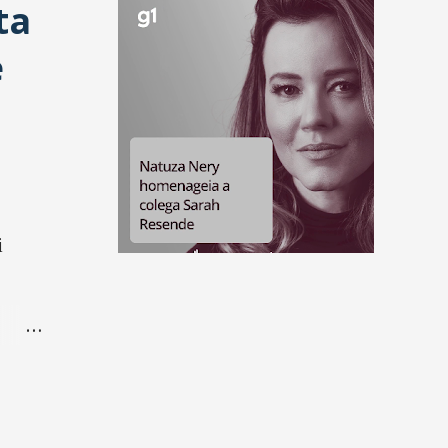
ta
e
i
 de