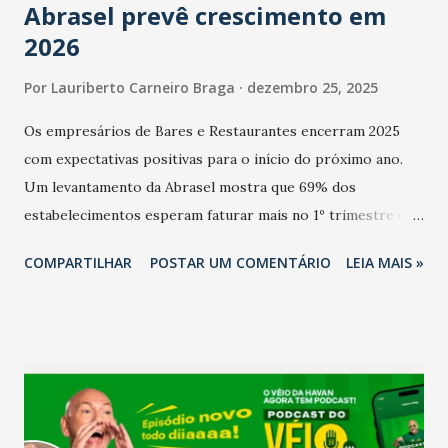
Abrasel prevê crescimento em
2026
Por
Lauriberto Carneiro Braga
dezembro 25, 2025
Os empresários de Bares e Restaurantes encerram 2025
com expectativas positivas para o início do próximo ano.
Um levantamento da Abrasel mostra que 69% dos
estabelecimentos esperam faturar mais no 1º trimestre de
2026 em comparação com o mesmo período de 2025. Em
COMPARTILHAR
POSTAR UM COMENTÁRIO
LEIA MAIS »
relação ao último trimestre deste ano, 56% também
projetam crescimento (foto Helena Lopes). A confiança do
setor é sustentada principalmente pelo desempenho
recente das empresas, impulsionado pelas
confraternizações de fim de ano e pelo pagamento do 13º
Salário para um número maior de trabalhadores, já que o
país tem a menor taxa de desemprego dos anos recentes.