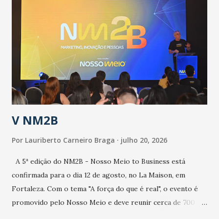
epidemia comum, como temos em todos os anos, com
aumento de casos de dengue, influenza ou H1N1. Trata-se
de uma epidemia com um vírus diferente, com um poder de
contaminação maior que outros coronavírus”, apontou o
secretário. Segundo ele, é uma epidemia com chance de
contaminação alta, podendo gerar um grande risco à
população e ao sistema de saúde. “Precisamos saber fazer a
estratificação do risco da doença, para não so...
V NM2B
Por
Lauriberto Carneiro Braga
julho 20, 2026
A 5ª edição do NM2B - Nosso Meio to Business está
confirmada para o dia 12 de agosto, no La Maison, em
Fortaleza. Com o tema "A força do que é real", o evento é
promovido pelo Nosso Meio e deve reunir cerca de 700
participantes, entre executivos, empreendedores, gestores