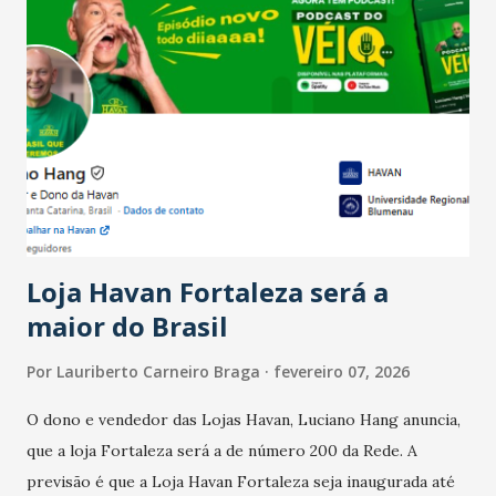
Salário para um número maior de trabalhadores, já que o
país tem a menor taxa de desemprego dos anos recentes.
Ainda segundo a Pesquisa, em novembro de 2025, 40% dos
bares e restaurantes operaram com lucro e outros 40%
registraram equilíbrio financeiro. Já o percentual de
estabelecimentos no prejuízo ficou em 19%, pouco abaixo
do observado no mês anterior. Outros 1% não existiam em
novembro. Em relação a outubro, o faturamento também
cresceu. De acordo com a pesquisa, 44% dos n...
Loja Havan Fortaleza será a
maior do Brasil
Por
Lauriberto Carneiro Braga
fevereiro 07, 2026
O dono e vendedor das Lojas Havan, Luciano Hang anuncia,
que a loja Fortaleza será a de número 200 da Rede. A
previsão é que a Loja Havan Fortaleza seja inaugurada até