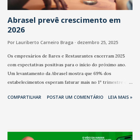
Abrasel prevê crescimento em
2026
Por
Lauriberto Carneiro Braga
dezembro 25, 2025
Os empresários de Bares e Restaurantes encerram 2025
com expectativas positivas para o início do próximo ano.
Um levantamento da Abrasel mostra que 69% dos
estabelecimentos esperam faturar mais no 1º trimestre de
2026 em comparação com o mesmo período de 2025. Em
COMPARTILHAR
POSTAR UM COMENTÁRIO
LEIA MAIS »
relação ao último trimestre deste ano, 56% também
projetam crescimento (foto Helena Lopes). A confiança do
setor é sustentada principalmente pelo desempenho
recente das empresas, impulsionado pelas
confraternizações de fim de ano e pelo pagamento do 13º