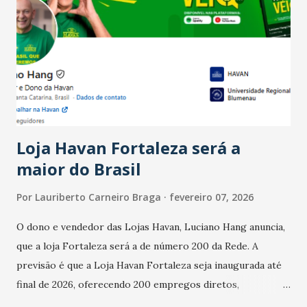
Ainda segundo a Pesquisa, em novembro de 2025, 40% dos
bares e restaurantes operaram com lucro e outros 40%
registraram equilíbrio financeiro. Já o percentual de
estabelecimentos no prejuízo ficou em 19%, pouco abaixo
do observado no mês anterior. Outros 1% não existiam em
novembro. Em relação a outubro, o faturamento também
cresceu. De acordo com a pesquisa, 44% dos n...
Loja Havan Fortaleza será a
maior do Brasil
Por
Lauriberto Carneiro Braga
fevereiro 07, 2026
O dono e vendedor das Lojas Havan, Luciano Hang anuncia,
que a loja Fortaleza será a de número 200 da Rede. A
previsão é que a Loja Havan Fortaleza seja inaugurada até
final de 2026, oferecendo 200 empregos diretos,
totalizando na Rede 25 mil vendedores. A localização da