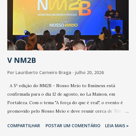
aumento de casos de dengue, influenza ou H1N1. Trata-se
de uma epidemia com um vírus diferente, com um poder de
contaminação maior que outros coronavírus”, apontou o
secretário. Segundo ele, é uma epidemia com chance de
contaminação alta, podendo gerar um grande risco à
população e ao sistema de saúde. “Precisamos saber fazer a
estratificação do risco da doença, para não so...
V NM2B
Por
Lauriberto Carneiro Braga
julho 20, 2026
A 5ª edição do NM2B - Nosso Meio to Business está
confirmada para o dia 12 de agosto, no La Maison, em
Fortaleza. Com o tema "A força do que é real", o evento é
promovido pelo Nosso Meio e deve reunir cerca de 700
participantes, entre executivos, empreendedores, gestores
COMPARTILHAR
POSTAR UM COMENTÁRIO
LEIA MAIS »
e lideranças do Mercado Nacional. Desde 2022, o NM2B