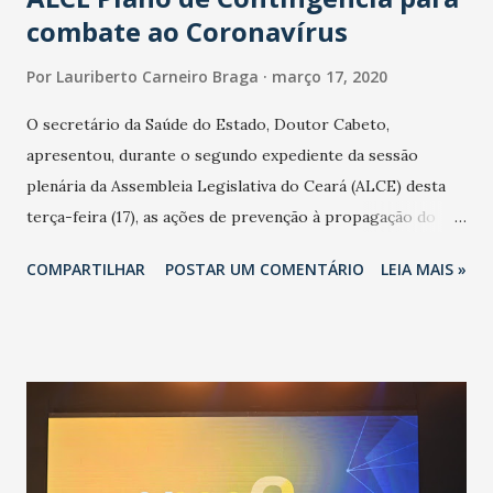
combate ao Coronavírus
Por
Lauriberto Carneiro Braga
março 17, 2020
O secretário da Saúde do Estado, Doutor Cabeto,
apresentou, durante o segundo expediente da sessão
plenária da Assembleia Legislativa do Ceará (ALCE) desta
terça-feira (17), as ações de prevenção à propagação do
novo coronavírus (Covid-19) e as recentes medidas
COMPARTILHAR
POSTAR UM COMENTÁRIO
LEIA MAIS »
adotadas pelo Governo do Estado na contenção da
pandemia e atendimento aos enfermos. O secretário
informou que o Estado tem desenvolvido um plano de
contingência pautado em formas de reconhecimento da
população suspeita e de cuidados com os ambientes
públicos e domiciliares. “Nós não estamos vivendo uma
epidemia comum, como temos em todos os anos, com