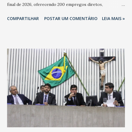
final de 2026, oferecendo 200 empregos diretos,
totalizando na Rede 25 mil vendedores. A localização da
COMPARTILHAR
POSTAR UM COMENTÁRIO
LEIA MAIS »
Havan Fortaleza ainda não foi anunciada oficialmente, mas
fontes extraoficiais indicam, que será na Avenida
Washington Soares-Messejana. Uma coisa é certa: será a
maior loja Havan do Brasil.