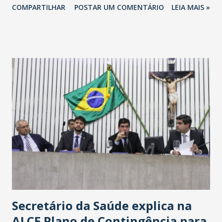
COMPARTILHAR
POSTAR UM COMENTÁRIO
LEIA MAIS »
Havan Fortaleza ainda não foi anunciada oficialmente, mas
fontes extraoficiais indicam, que será na Avenida
Washington Soares-Messejana. Uma coisa é certa: será a
maior loja Havan do Brasil.
Secretário da Saúde explica na
ALCE Plano de Contingência para