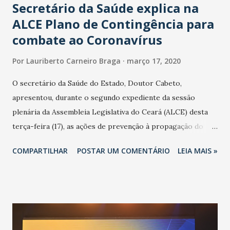
Secretário da Saúde explica na
ALCE Plano de Contingência para
combate ao Coronavírus
Por
Lauriberto Carneiro Braga
março 17, 2020
O secretário da Saúde do Estado, Doutor Cabeto,
apresentou, durante o segundo expediente da sessão
plenária da Assembleia Legislativa do Ceará (ALCE) desta
terça-feira (17), as ações de prevenção à propagação do
novo coronavírus (Covid-19) e as recentes medidas
COMPARTILHAR
POSTAR UM COMENTÁRIO
LEIA MAIS »
adotadas pelo Governo do Estado na contenção da
pandemia e atendimento aos enfermos. O secretário
informou que o Estado tem desenvolvido um plano de
contingência pautado em formas de reconhecimento da
população suspeita e de cuidados com os ambientes
públicos e domiciliares. “Nós não estamos vivendo uma