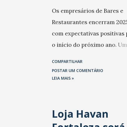
Os empresários de Bares e
Restaurantes encerram 202
com expectativas positivas 
o início do próximo ano. U
levantamento da Abrasel m
COMPARTILHAR
que 69% dos estabelecimen
POSTAR UM COMENTÁRIO
esperam faturar mais no 1º
LEIA MAIS »
trimestre de 2026 em
comparação com o mesmo
Loja Havan
período de 2025. Em relação
último trimestre deste ano,