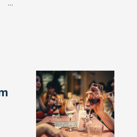
 de
em