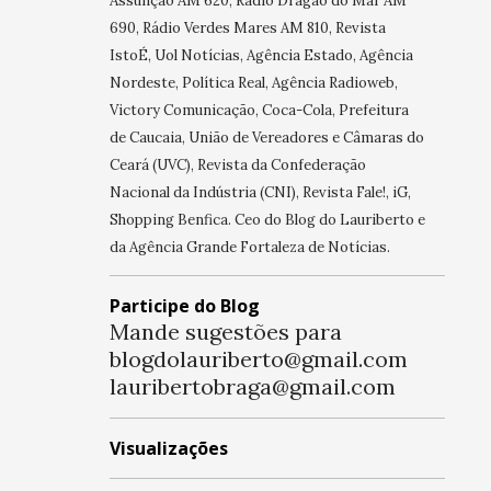
Assunção AM 620, Rádio Dragão do Mar AM
690, Rádio Verdes Mares AM 810, Revista
IstoÉ, Uol Notícias, Agência Estado, Agência
Nordeste, Política Real, Agência Radioweb,
Victory Comunicação, Coca-Cola, Prefeitura
de Caucaia, União de Vereadores e Câmaras do
Ceará (UVC), Revista da Confederação
Nacional da Indústria (CNI), Revista Fale!, iG,
Shopping Benfica. Ceo do Blog do Lauriberto e
da Agência Grande Fortaleza de Notícias.
Participe do Blog
Mande sugestões para
blogdolauriberto@gmail.com
lauribertobraga@gmail.com
Visualizações