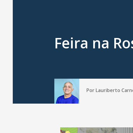
Feira na R
Por
Lauriberto Carn