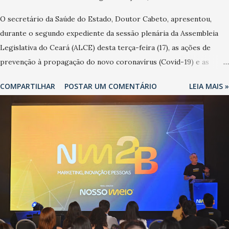
O secretário da Saúde do Estado, Doutor Cabeto, apresentou,
durante o segundo expediente da sessão plenária da Assembleia
Legislativa do Ceará (ALCE) desta terça-feira (17), as ações de
prevenção à propagação do novo coronavírus (Covid-19) e as
recentes medidas adotadas pelo Governo do Estado na contenção
COMPARTILHAR
POSTAR UM COMENTÁRIO
LEIA MAIS »
da pandemia e atendimento aos enfermos. O secretário informou
que o Estado tem desenvolvido um plano de contingência pautado
em formas de reconhecimento da população suspeita e de
cuidados com os ambientes públicos e domiciliares. “Nós não
estamos vivendo uma epidemia comum, como temos em todos os
anos, com aumento de casos de dengue, influenza ou H1N1. Trata-
se de uma epidemia com um vírus diferente, com um poder de
contaminação maior que outros coronavírus”, apontou o
secretário. Segundo ele, é uma epidemia com chance de
contaminação alta, podendo gerar um grande risco à população e