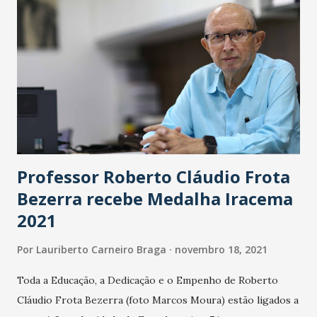
Rodrigues Bezerra. Graduou-se em Agronomia na UFC, em
1965. Especialista e mestre em Estatística pela
Universidade de São Paulo -USP. Após uma temporada nos
Estados Unidos, retornou ao Ceará e assumiu os cargos de
assessor de planejamento da Pró-Reitoria de Pesquisa e
Pós-Graduação, pró-reitor adjunto de assuntos estudantis,
pró-reitor de planejamento, assessor para programas
especiais do MEC...
Professor Roberto Cláudio Frota
Bezerra recebe Medalha Iracema
2021
Por
Lauriberto Carneiro Braga
novembro 18, 2021
Toda a Educação, a Dedicação e o Empenho de Roberto
Cláudio Frota Bezerra (foto Marcos Moura) estão ligados a