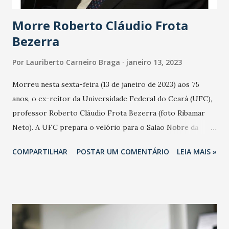
educação brasilei...
Morre Roberto Cláudio Frota
Bezerra
Por
Lauriberto Carneiro Braga
janeiro 13, 2023
Morreu nesta sexta-feira (13 de janeiro de 2023) aos 75
anos, o ex-reitor da Universidade Federal do Ceará (UFC),
professor Roberto Cláudio Frota Bezerra (foto Ribamar
Neto). A UFC prepara o velório para o Salão Nobre da
Reitoria no Benfica. Roberto Cláudio Frota Bezerra foi
COMPARTILHAR
POSTAR UM COMENTÁRIO
LEIA MAIS »
engenheiro agrônomo, pesquisador, professor e reitor da
UFC de 1995-2003. Nasceu em 23 de julho de 1947, em
Fortaleza. Filho de Prisco Bezerra e Otacília Frota
Bezerra. Foi casado com Maria das Graças Rodrigues
Bezerr Teve quatro filhos: Prisco Bezerra, Roberto Cláudio
Rodrigues Bezerra, Geraldo Rodrigues Bezerra e Elisa