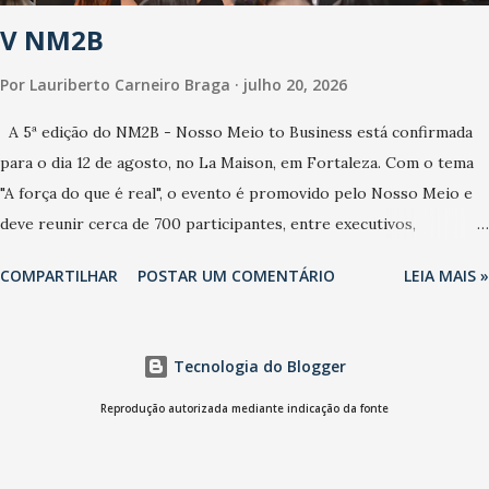
ao sistema de saúde. “Precisamos saber fazer a estratificação do
V NM2B
risco da doença, para não so...
Por
Lauriberto Carneiro Braga
julho 20, 2026
A 5ª edição do NM2B - Nosso Meio to Business está confirmada
para o dia 12 de agosto, no La Maison, em Fortaleza. Com o tema
"A força do que é real", o evento é promovido pelo Nosso Meio e
deve reunir cerca de 700 participantes, entre executivos,
empreendedores, gestores e lideranças do Mercado Nacional.
COMPARTILHAR
POSTAR UM COMENTÁRIO
LEIA MAIS »
Desde 2022, o NM2B consolidou-se como um dos principais
encontros do setor de negócios do Nordeste, reunindo
profissionais de marcas como Bradesco, Samsung, Carrefour,
Tecnologia do Blogger
Banco do Nordeste, LinkedIn, VISA, Grupo 3corações, TikTok e M.
Dias Branco. A nova edição chega em um momento em que
Reprodução autorizada mediante indicação da fonte
autenticidade e consistência ganham peso nas conversas sobre
marca, liderança e estratégia. - Vivemos um momento em que todo