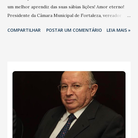
um melhor aprendiz das suas sábias lições! Amor eterno!
Presidente da Câmara Municipal de Fortaleza, vereador
Gardel Rolim - Recebo agora com profundo pesar o
COMPARTILHAR
POSTAR UM COMENTÁRIO
LEIA MAIS »
falecimento de Roberto Cláudio Frota Bezerra. Roberto foi
reitor da Universidade de Federal do Ceará (UFC),
conquistando respeito de todos que o admiravam e se
notabilizou na área da educação superior. O ex-reitor era
aposentado do departamento de Estatística da UFC, além
de ter exercido o cargo de assessor de Planejamento da
Pró-Reitoria de Pesquisa e Pós-Graduação. Que Deus o
receba em sua morada e dê conforto a família e amigos.
Senador Tasso Jereissati - Compartilho os sentimentos de
pesar pelo falecimento do professor Roberto Cláudio da
Frota Bezerra, pai do ex-prefeito de Fortaleza Roberto
Cláudio. Ex-reitor da UFC e pesquisador, ele nos deixa
exemplos de dedicação e competência no âmbito da