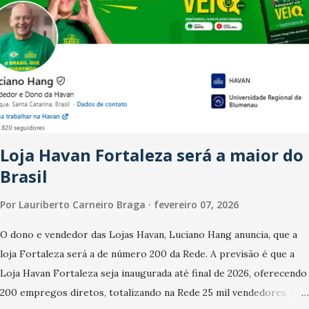
fim de ano e pelo pagamento do 13º Salário para um número maior
de trabalhadores, já que o país tem a menor taxa de desemprego
dos anos recentes. Ainda segundo a Pesquisa, em novembro de
2025, 40% dos bares e restaurantes operaram com lucro e outros
40% registraram equilíbrio financeiro. Já o percentual de
estabelecimentos no prejuízo ficou em 19%, pouco abaixo do
observado no mês anterior. Outros 1% não existiam em novembro.
Em relação a outubro, o faturamento também cresceu. De acordo
Loja Havan Fortaleza será a maior do
com a pesquisa, 44% dos n...
Brasil
Por
Lauriberto Carneiro Braga
fevereiro 07, 2026
O dono e vendedor das Lojas Havan, Luciano Hang anuncia, que a
loja Fortaleza será a de número 200 da Rede. A previsão é que a
Loja Havan Fortaleza seja inaugurada até final de 2026, oferecendo
200 empregos diretos, totalizando na Rede 25 mil vendedores. A