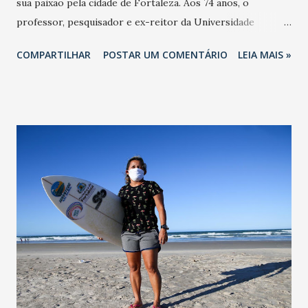
sua paixão pela cidade de Fortaleza. Aos 74 anos, o
professor, pesquisador e ex-reitor da Universidade
Federal do Ceará (UFC), Roberto Cláudio Frota Bezerra
COMPARTILHAR
POSTAR UM COMENTÁRIO
LEIA MAIS »
segue ativo na implantação de projetos de desenvolvimento
para a Capital. Ele é um quatro homenageados (Ednardo,
Tita Tavares, Nailde Pinheiro e Roberto Cláudio Frota
Bezerra) da IV Medalha Iracema, a ser entregue nesta
quinta-feira (18 de novembro de 2021), às 18 horas, no
Teatro São José. Roberto Cláudio Frota Bezerra iniciou sua
trajetória profissional como professor de matemática em
cursinhos. Apesar de sua formação superior em
Agronomia, não exerceu a profissão, mas se especializou
em Estatística aos 22 anos e se tornou o primeiro no Ceará
a dominar o assunto, sendo efetivado, posteriormente,
como professor da UFC na área de economia após prestar
concurso. Deslanchou na carreira acadêmica e completou