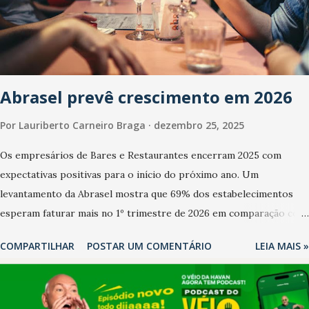
Abrasel prevê crescimento em 2026
Por
Lauriberto Carneiro Braga
dezembro 25, 2025
Os empresários de Bares e Restaurantes encerram 2025 com
expectativas positivas para o início do próximo ano. Um
levantamento da Abrasel mostra que 69% dos estabelecimentos
esperam faturar mais no 1º trimestre de 2026 em comparação com
o mesmo período de 2025. Em relação ao último trimestre deste
COMPARTILHAR
POSTAR UM COMENTÁRIO
LEIA MAIS »
ano, 56% também projetam crescimento (foto Helena Lopes). A
confiança do setor é sustentada principalmente pelo desempenho
recente das empresas, impulsionado pelas confraternizações de