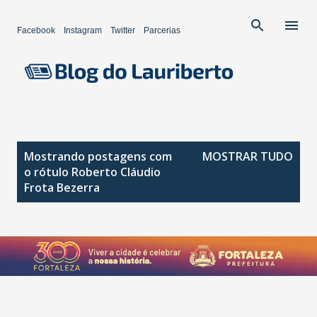
Pular para o conteúdo principal
Facebook
Instagram
Twitter
Parcerias
P
Mostrando postagens com
MOSTRAR TUDO
o
o rótulo
Roberto Cláudio
s
Frota Bezerra
t
a
g
e
n
s