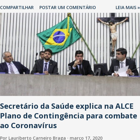
localização da Havan Fortaleza ainda não foi anunciada
COMPARTILHAR
POSTAR UM COMENTÁRIO
LEIA MAIS »
oficialmente, mas fontes extraoficiais indicam, que será na Avenida
Washington Soares-Messejana. Uma coisa é certa: será a maior
loja Havan do Brasil.
Secretário da Saúde explica na ALCE
Plano de Contingência para combate
ao Coronavírus
Por
Lauriberto Carneiro Braga
março 17, 2020