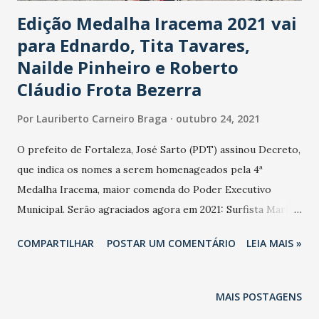
dois mandatos...
Edição Medalha Iracema 2021 vai
para Ednardo, Tita Tavares,
Nailde Pinheiro e Roberto
Cláudio Frota Bezerra
Por
Lauriberto Carneiro Braga
outubro 24, 2021
O prefeito de Fortaleza, José Sarto (PDT) assinou Decreto,
que indica os nomes a serem homenageados pela 4ª
Medalha Iracema, maior comenda do Poder Executivo
Municipal. Serão agraciados agora em 2021: Surfista Maria
das Graças Tavares Brito Filha (Tita Tavares). Presidente
COMPARTILHAR
POSTAR UM COMENTÁRIO
LEIA MAIS »
do Tribunal de Justiça do Ceará (TJCE), desembargadora
Maria Nailde Pinheiro Nogueira. Professor ex-reitor da
Universidade Federal do Ceará (UFC), Roberto Cláudio
MAIS POSTAGENS
Frota Bezerra. Músico José Ednardo Soares Costa.