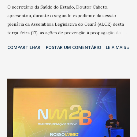
O secretário da Saúde do Estado, Doutor Cabeto,
apresentou, durante o segundo expediente da sessão
plenária da Assembleia Legislativa do Ceará (ALCE) desta
terça-feira (17), as ações de prevenção à propagação do
novo coronavírus (Covid-19) e as recentes medidas
COMPARTILHAR
POSTAR UM COMENTÁRIO
LEIA MAIS »
adotadas pelo Governo do Estado na contenção da
pandemia e atendimento aos enfermos. O secretário
informou que o Estado tem desenvolvido um plano de
contingência pautado em formas de reconhecimento da
população suspeita e de cuidados com os ambientes
públicos e domiciliares. “Nós não estamos vivendo uma
epidemia comum, como temos em todos os anos, com
aumento de casos de dengue, influenza ou H1N1. Trata-se
de uma epidemia com um vírus diferente, com um poder de
contaminação maior que outros coronavírus”, apontou o
secretário. Segundo ele, é uma epidemia com chance de