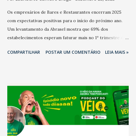
Os empresários de Bares e Restaurantes encerram 2025
com expectativas positivas para o início do próximo ano.
Um levantamento da Abrasel mostra que 69% dos
estabelecimentos esperam faturar mais no 1º trimestre de
2026 em comparação com o mesmo período de 2025. Em
COMPARTILHAR
POSTAR UM COMENTÁRIO
LEIA MAIS »
relação ao último trimestre deste ano, 56% também
projetam crescimento (foto Helena Lopes). A confiança do
setor é sustentada principalmente pelo desempenho
recente das empresas, impulsionado pelas
confraternizações de fim de ano e pelo pagamento do 13º
Salário para um número maior de trabalhadores, já que o
país tem a menor taxa de desemprego dos anos recentes.
Ainda segundo a Pesquisa, em novembro de 2025, 40% dos
bares e restaurantes operaram com lucro e outros 40%
registraram equilíbrio financeiro. Já o percentual de