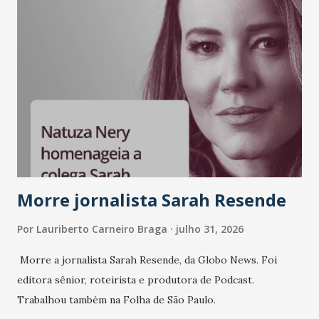
A nova edição chega em um momento em que autenticidade
e consistência ganham peso nas conversas sobre marca,
liderança e estratégia. - Vivemos um momento em que todo
mundo fala muito e poucos entregam de verdade. O NM2B
sempre existiu para dar palco a quem constrói com
consistência, e nesta edição isso fica ainda mais claro.
Vamos reforçar que ser genuíno sustenta a confiança entre
marcas, pessoas e mercado", afirma Tamires So...
Morre jornalista Sarah Resende
Por
Lauriberto Carneiro Braga
julho 31, 2026
Morre a jornalista Sarah Resende, da Globo News. Foi
editora sênior, roteirista e produtora de Podcast.
Trabalhou também na Folha de São Paulo.