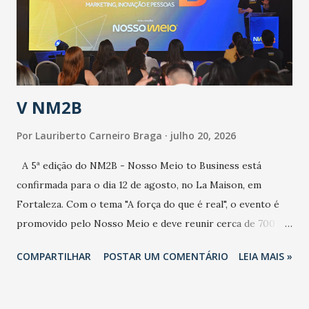
contaminação maior que outros coronavírus”, apontou o
secretário. Segundo ele, é uma epidemia com chance de
contaminação alta, podendo gerar um grande risco à
população e ao sistema de saúde. “Precisamos saber fazer a
estratificação do risco da doença, para não so...
V NM2B
Por
Lauriberto Carneiro Braga
julho 20, 2026
A 5ª edição do NM2B - Nosso Meio to Business está
confirmada para o dia 12 de agosto, no La Maison, em
Fortaleza. Com o tema "A força do que é real", o evento é
promovido pelo Nosso Meio e deve reunir cerca de 700
participantes, entre executivos, empreendedores, gestores
COMPARTILHAR
POSTAR UM COMENTÁRIO
LEIA MAIS »
e lideranças do Mercado Nacional. Desde 2022, o NM2B
consolidou-se como um dos principais encontros do setor
de negócios do Nordeste, reunindo profissionais de marcas