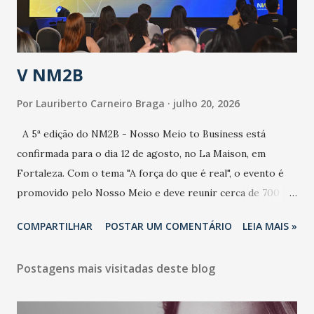
contaminação alta, podendo gerar um grande risco à
população e ao sistema de saúde. “Precisamos saber fazer a
estratificação do risco da doença, para não so...
V NM2B
Por
Lauriberto Carneiro Braga
julho 20, 2026
A 5ª edição do NM2B - Nosso Meio to Business está
confirmada para o dia 12 de agosto, no La Maison, em
Fortaleza. Com o tema "A força do que é real", o evento é
promovido pelo Nosso Meio e deve reunir cerca de 700
participantes, entre executivos, empreendedores, gestores
COMPARTILHAR
POSTAR UM COMENTÁRIO
LEIA MAIS »
e lideranças do Mercado Nacional. Desde 2022, o NM2B
consolidou-se como um dos principais encontros do setor
Postagens mais visitadas deste blog
de negócios do Nordeste, reunindo profissionais de marcas
como Bradesco, Samsung, Carrefour, Banco do Nordeste,
LinkedIn, VISA, Grupo 3corações, TikTok e M. Dias Branco.