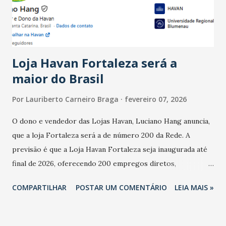
estabelecimentos no prejuízo ficou em 19%, pouco abaixo
do observado no mês anterior. Outros 1% não existiam em
novembro. Em relação a outubro, o faturamento também
cresceu. De acordo com a pesquisa, 44% dos n...
Loja Havan Fortaleza será a
maior do Brasil
Por
Lauriberto Carneiro Braga
fevereiro 07, 2026
O dono e vendedor das Lojas Havan, Luciano Hang anuncia,
que a loja Fortaleza será a de número 200 da Rede. A
previsão é que a Loja Havan Fortaleza seja inaugurada até
final de 2026, oferecendo 200 empregos diretos,
totalizando na Rede 25 mil vendedores. A localização da
COMPARTILHAR
POSTAR UM COMENTÁRIO
LEIA MAIS »
Havan Fortaleza ainda não foi anunciada oficialmente, mas
fontes extraoficiais indicam, que será na Avenida
Washington Soares-Messejana. Uma coisa é certa: será a