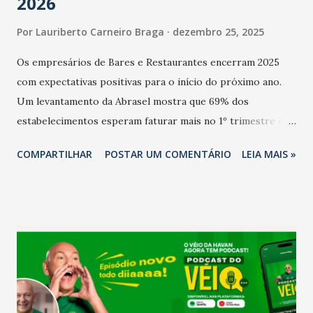
2026
Por
Lauriberto Carneiro Braga
dezembro 25, 2025
Os empresários de Bares e Restaurantes encerram 2025
com expectativas positivas para o início do próximo ano.
Um levantamento da Abrasel mostra que 69% dos
estabelecimentos esperam faturar mais no 1º trimestre de
2026 em comparação com o mesmo período de 2025. Em
COMPARTILHAR
POSTAR UM COMENTÁRIO
LEIA MAIS »
relação ao último trimestre deste ano, 56% também
projetam crescimento (foto Helena Lopes). A confiança do
setor é sustentada principalmente pelo desempenho
recente das empresas, impulsionado pelas
confraternizações de fim de ano e pelo pagamento do 13º
Salário para um número maior de trabalhadores, já que o
país tem a menor taxa de desemprego dos anos recentes.
Ainda segundo a Pesquisa, em novembro de 2025, 40% dos