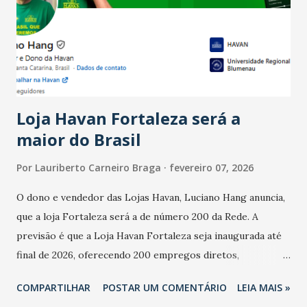
bares e restaurantes operaram com lucro e outros 40%
registraram equilíbrio financeiro. Já o percentual de
estabelecimentos no prejuízo ficou em 19%, pouco abaixo
do observado no mês anterior. Outros 1% não existiam em
novembro. Em relação a outubro, o faturamento também
cresceu. De acordo com a pesquisa, 44% dos n...
Loja Havan Fortaleza será a
maior do Brasil
Por
Lauriberto Carneiro Braga
fevereiro 07, 2026
O dono e vendedor das Lojas Havan, Luciano Hang anuncia,
que a loja Fortaleza será a de número 200 da Rede. A
previsão é que a Loja Havan Fortaleza seja inaugurada até
final de 2026, oferecendo 200 empregos diretos,
totalizando na Rede 25 mil vendedores. A localização da
COMPARTILHAR
POSTAR UM COMENTÁRIO
LEIA MAIS »
Havan Fortaleza ainda não foi anunciada oficialmente, mas