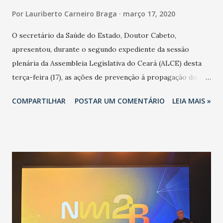
Por
Lauriberto Carneiro Braga
março 17, 2020
O secretário da Saúde do Estado, Doutor Cabeto,
apresentou, durante o segundo expediente da sessão
plenária da Assembleia Legislativa do Ceará (ALCE) desta
terça-feira (17), as ações de prevenção à propagação do
novo coronavírus (Covid-19) e as recentes medidas
COMPARTILHAR
POSTAR UM COMENTÁRIO
LEIA MAIS »
adotadas pelo Governo do Estado na contenção da
pandemia e atendimento aos enfermos. O secretário
informou que o Estado tem desenvolvido um plano de
contingência pautado em formas de reconhecimento da
população suspeita e de cuidados com os ambientes
públicos e domiciliares. “Nós não estamos vivendo uma
epidemia comum, como temos em todos os anos, com
aumento de casos de dengue, influenza ou H1N1. Trata-se
de uma epidemia com um vírus diferente, com um poder de