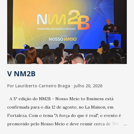
epidemia comum, como temos em todos os anos, com
aumento de casos de dengue, influenza ou H1N1. Trata-se
de uma epidemia com um vírus diferente, com um poder de
contaminação maior que outros coronavírus”, apontou o
secretário. Segundo ele, é uma epidemia com chance de
contaminação alta, podendo gerar um grande risco à
população e ao sistema de saúde. “Precisamos saber fazer a
estratificação do risco da doença, para não so...
V NM2B
Por
Lauriberto Carneiro Braga
julho 20, 2026
A 5ª edição do NM2B - Nosso Meio to Business está
confirmada para o dia 12 de agosto, no La Maison, em
Fortaleza. Com o tema "A força do que é real", o evento é
promovido pelo Nosso Meio e deve reunir cerca de 700
participantes, entre executivos, empreendedores, gestores