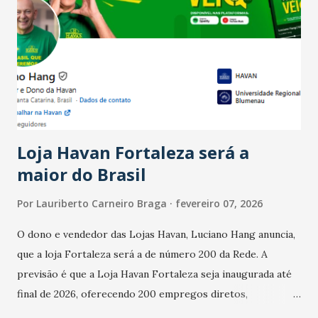
Ainda segundo a Pesquisa, em novembro de 2025, 40% dos
bares e restaurantes operaram com lucro e outros 40%
registraram equilíbrio financeiro. Já o percentual de
estabelecimentos no prejuízo ficou em 19%, pouco abaixo
do observado no mês anterior. Outros 1% não existiam em
novembro. Em relação a outubro, o faturamento também
cresceu. De acordo com a pesquisa, 44% dos n...
Loja Havan Fortaleza será a
maior do Brasil
Por
Lauriberto Carneiro Braga
fevereiro 07, 2026
O dono e vendedor das Lojas Havan, Luciano Hang anuncia,
que a loja Fortaleza será a de número 200 da Rede. A
previsão é que a Loja Havan Fortaleza seja inaugurada até
final de 2026, oferecendo 200 empregos diretos,
totalizando na Rede 25 mil vendedores. A localização da