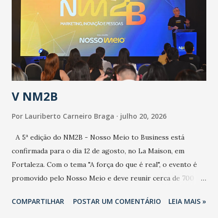
aumento de casos de dengue, influenza ou H1N1. Trata-se
de uma epidemia com um vírus diferente, com um poder de
contaminação maior que outros coronavírus”, apontou o
secretário. Segundo ele, é uma epidemia com chance de
contaminação alta, podendo gerar um grande risco à
população e ao sistema de saúde. “Precisamos saber fazer a
estratificação do risco da doença, para não so...
V NM2B
Por
Lauriberto Carneiro Braga
julho 20, 2026
A 5ª edição do NM2B - Nosso Meio to Business está
confirmada para o dia 12 de agosto, no La Maison, em
Fortaleza. Com o tema "A força do que é real", o evento é
promovido pelo Nosso Meio e deve reunir cerca de 700
participantes, entre executivos, empreendedores, gestores
COMPARTILHAR
POSTAR UM COMENTÁRIO
LEIA MAIS »
e lideranças do Mercado Nacional. Desde 2022, o NM2B