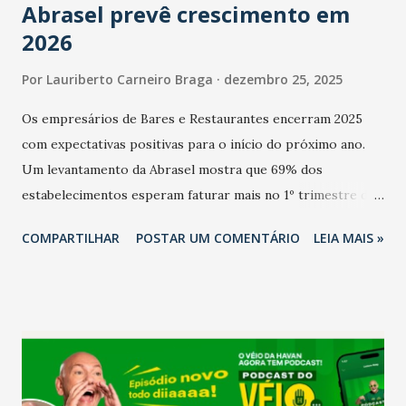
Abrasel prevê crescimento em
2026
Por
Lauriberto Carneiro Braga
dezembro 25, 2025
Os empresários de Bares e Restaurantes encerram 2025
com expectativas positivas para o início do próximo ano.
Um levantamento da Abrasel mostra que 69% dos
estabelecimentos esperam faturar mais no 1º trimestre de
2026 em comparação com o mesmo período de 2025. Em
COMPARTILHAR
POSTAR UM COMENTÁRIO
LEIA MAIS »
relação ao último trimestre deste ano, 56% também
projetam crescimento (foto Helena Lopes). A confiança do
setor é sustentada principalmente pelo desempenho
recente das empresas, impulsionado pelas
confraternizações de fim de ano e pelo pagamento do 13º
Salário para um número maior de trabalhadores, já que o
país tem a menor taxa de desemprego dos anos recentes.