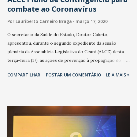
combate ao Coronavírus
Por
Lauriberto Carneiro Braga
março 17, 2020
O secretário da Saúde do Estado, Doutor Cabeto,
apresentou, durante o segundo expediente da sessão
plenária da Assembleia Legislativa do Ceará (ALCE) desta
terça-feira (17), as ações de prevenção à propagação do
novo coronavírus (Covid-19) e as recentes medidas
COMPARTILHAR
POSTAR UM COMENTÁRIO
LEIA MAIS »
adotadas pelo Governo do Estado na contenção da
pandemia e atendimento aos enfermos. O secretário
informou que o Estado tem desenvolvido um plano de
contingência pautado em formas de reconhecimento da
população suspeita e de cuidados com os ambientes
públicos e domiciliares. “Nós não estamos vivendo uma
epidemia comum, como temos em todos os anos, com