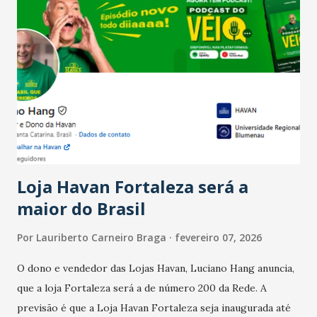
Salário para um número maior de trabalhadores, já que o
país tem a menor taxa de desemprego dos anos recentes.
Ainda segundo a Pesquisa, em novembro de 2025, 40% dos
bares e restaurantes operaram com lucro e outros 40%
registraram equilíbrio financeiro. Já o percentual de
estabelecimentos no prejuízo ficou em 19%, pouco abaixo
do observado no mês anterior. Outros 1% não existiam em
novembro. Em relação a outubro, o faturamento também
cresceu. De acordo com a pesquisa, 44% dos n...
Loja Havan Fortaleza será a
maior do Brasil
Por
Lauriberto Carneiro Braga
fevereiro 07, 2026
O dono e vendedor das Lojas Havan, Luciano Hang anuncia,
que a loja Fortaleza será a de número 200 da Rede. A
previsão é que a Loja Havan Fortaleza seja inaugurada até