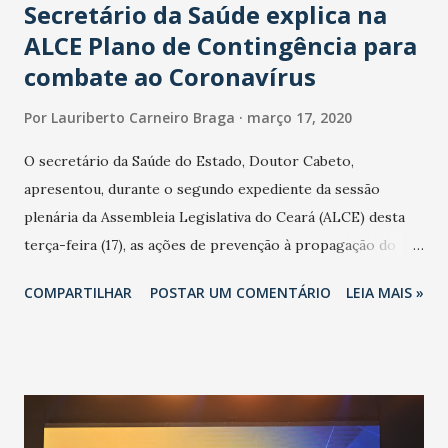
Secretário da Saúde explica na
ALCE Plano de Contingência para
combate ao Coronavírus
Por
Lauriberto Carneiro Braga
março 17, 2020
O secretário da Saúde do Estado, Doutor Cabeto,
apresentou, durante o segundo expediente da sessão
plenária da Assembleia Legislativa do Ceará (ALCE) desta
terça-feira (17), as ações de prevenção à propagação do
novo coronavírus (Covid-19) e as recentes medidas
COMPARTILHAR
POSTAR UM COMENTÁRIO
LEIA MAIS »
adotadas pelo Governo do Estado na contenção da
pandemia e atendimento aos enfermos. O secretário
informou que o Estado tem desenvolvido um plano de
contingência pautado em formas de reconhecimento da
população suspeita e de cuidados com os ambientes
públicos e domiciliares. “Nós não estamos vivendo uma