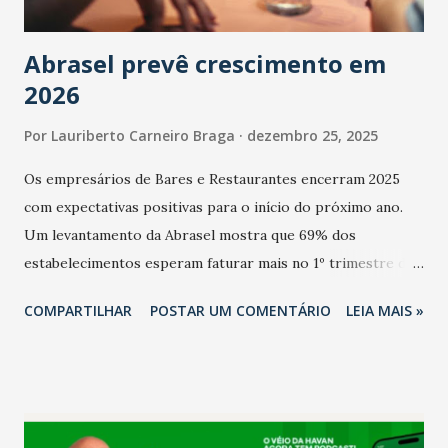
Abrasel prevê crescimento em
2026
Por
Lauriberto Carneiro Braga
dezembro 25, 2025
Os empresários de Bares e Restaurantes encerram 2025
com expectativas positivas para o início do próximo ano.
Um levantamento da Abrasel mostra que 69% dos
estabelecimentos esperam faturar mais no 1º trimestre de
2026 em comparação com o mesmo período de 2025. Em
COMPARTILHAR
POSTAR UM COMENTÁRIO
LEIA MAIS »
relação ao último trimestre deste ano, 56% também
projetam crescimento (foto Helena Lopes). A confiança do
setor é sustentada principalmente pelo desempenho
recente das empresas, impulsionado pelas
confraternizações de fim de ano e pelo pagamento do 13º