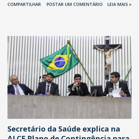
COMPARTILHAR
POSTAR UM COMENTÁRIO
LEIA MAIS »
Havan Fortaleza ainda não foi anunciada oficialmente, mas
fontes extraoficiais indicam, que será na Avenida
Washington Soares-Messejana. Uma coisa é certa: será a
maior loja Havan do Brasil.
Secretário da Saúde explica na
ALCE Plano de Contingência para