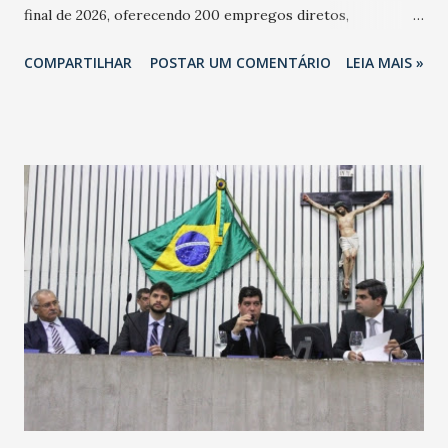
final de 2026, oferecendo 200 empregos diretos,
totalizando na Rede 25 mil vendedores. A localização da
COMPARTILHAR
POSTAR UM COMENTÁRIO
LEIA MAIS »
Havan Fortaleza ainda não foi anunciada oficialmente, mas
fontes extraoficiais indicam, que será na Avenida
Washington Soares-Messejana. Uma coisa é certa: será a
maior loja Havan do Brasil.