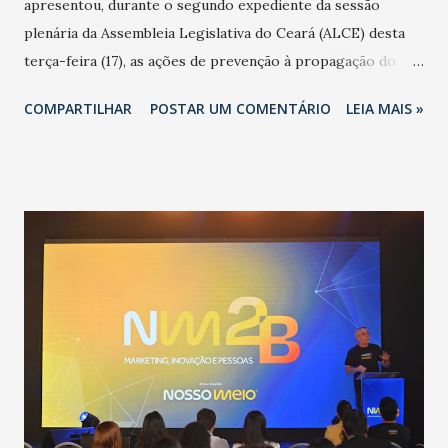
apresentou, durante o segundo expediente da sessão
plenária da Assembleia Legislativa do Ceará (ALCE) desta
terça-feira (17), as ações de prevenção à propagação do
novo coronavírus (Covid-19) e as recentes medidas
COMPARTILHAR
POSTAR UM COMENTÁRIO
LEIA MAIS »
adotadas pelo Governo do Estado na contenção da
pandemia e atendimento aos enfermos. O secretário
informou que o Estado tem desenvolvido um plano de
contingência pautado em formas de reconhecimento da
população suspeita e de cuidados com os ambientes
públicos e domiciliares. “Nós não estamos vivendo uma
epidemia comum, como temos em todos os anos, com
aumento de casos de dengue, influenza ou H1N1. Trata-se
de uma epidemia com um vírus diferente, com um poder de
contaminação maior que outros coronavírus”, apontou o
secretário. Segundo ele, é uma epidemia com chance de
contaminação alta, podendo gerar um grande risco à