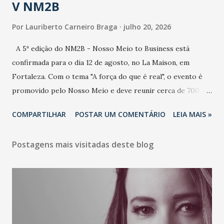
V NM2B
Por
Lauriberto Carneiro Braga
julho 20, 2026
A 5ª edição do NM2B - Nosso Meio to Business está
confirmada para o dia 12 de agosto, no La Maison, em
Fortaleza. Com o tema "A força do que é real", o evento é
promovido pelo Nosso Meio e deve reunir cerca de 700
participantes, entre executivos, empreendedores, gestores
COMPARTILHAR
POSTAR UM COMENTÁRIO
LEIA MAIS »
e lideranças do Mercado Nacional. Desde 2022, o NM2B
consolidou-se como um dos principais encontros do setor
Postagens mais visitadas deste blog
de negócios do Nordeste, reunindo profissionais de marcas
como Bradesco, Samsung, Carrefour, Banco do Nordeste,
LinkedIn, VISA, Grupo 3corações, TikTok e M. Dias Branco.
A nova edição chega em um momento em que autenticidade
e consistência ganham peso nas conversas sobre marca,
liderança e estratégia. - Vivemos um momento em que todo