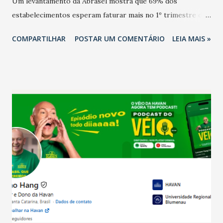
Um levantamento da Abrasel mostra que 69% dos
estabelecimentos esperam faturar mais no 1º trimestre de
2026 em comparação com o mesmo período de 2025. Em
COMPARTILHAR
POSTAR UM COMENTÁRIO
LEIA MAIS »
relação ao último trimestre deste ano, 56% também
projetam crescimento (foto Helena Lopes). A confiança do
setor é sustentada principalmente pelo desempenho
recente das empresas, impulsionado pelas
confraternizações de fim de ano e pelo pagamento do 13º
Salário para um número maior de trabalhadores, já que o
país tem a menor taxa de desemprego dos anos recentes.
Ainda segundo a Pesquisa, em novembro de 2025, 40% dos
bares e restaurantes operaram com lucro e outros 40%
registraram equilíbrio financeiro. Já o percentual de
estabelecimentos no prejuízo ficou em 19%, pouco abaixo
do observado no mês anterior. Outros 1% não existiam em
novembro. Em relação a outubro, o faturamento também