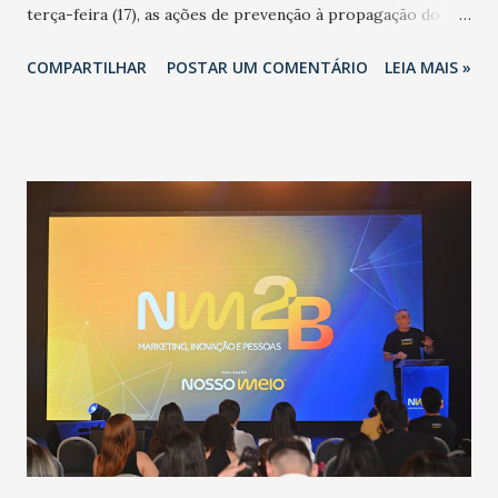
terça-feira (17), as ações de prevenção à propagação do
novo coronavírus (Covid-19) e as recentes medidas
COMPARTILHAR
POSTAR UM COMENTÁRIO
LEIA MAIS »
adotadas pelo Governo do Estado na contenção da
pandemia e atendimento aos enfermos. O secretário
informou que o Estado tem desenvolvido um plano de
contingência pautado em formas de reconhecimento da
população suspeita e de cuidados com os ambientes
públicos e domiciliares. “Nós não estamos vivendo uma
epidemia comum, como temos em todos os anos, com
aumento de casos de dengue, influenza ou H1N1. Trata-se
de uma epidemia com um vírus diferente, com um poder de
contaminação maior que outros coronavírus”, apontou o
secretário. Segundo ele, é uma epidemia com chance de
contaminação alta, podendo gerar um grande risco à
população e ao sistema de saúde. “Precisamos saber fazer a
estratificação do risco da doença, para não so...