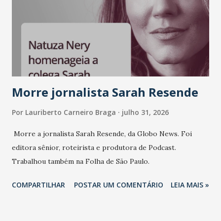
mundo fala muito e poucos entregam de verdade. O NM2B
sempre existiu para dar palco a quem constrói com
consistência, e nesta edição isso fica ainda mais claro.
Vamos reforçar que ser genuíno sustenta a confiança entre
marcas, pessoas e mercado", afirma Tamires So...
Morre jornalista Sarah Resende
Por
Lauriberto Carneiro Braga
julho 31, 2026
Morre a jornalista Sarah Resende, da Globo News. Foi
editora sênior, roteirista e produtora de Podcast.
Trabalhou também na Folha de São Paulo.
COMPARTILHAR
POSTAR UM COMENTÁRIO
LEIA MAIS »