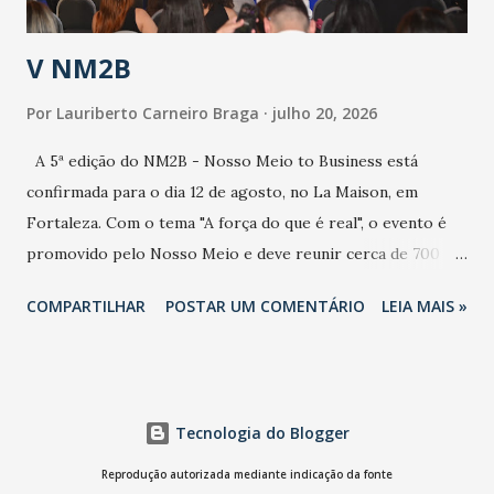
população e ao sistema de saúde. “Precisamos saber fazer a
estratificação do risco da doença, para não so...
V NM2B
Por
Lauriberto Carneiro Braga
julho 20, 2026
A 5ª edição do NM2B - Nosso Meio to Business está
confirmada para o dia 12 de agosto, no La Maison, em
Fortaleza. Com o tema "A força do que é real", o evento é
promovido pelo Nosso Meio e deve reunir cerca de 700
participantes, entre executivos, empreendedores, gestores
COMPARTILHAR
POSTAR UM COMENTÁRIO
LEIA MAIS »
e lideranças do Mercado Nacional. Desde 2022, o NM2B
consolidou-se como um dos principais encontros do setor
de negócios do Nordeste, reunindo profissionais de marcas
como Bradesco, Samsung, Carrefour, Banco do Nordeste,
Tecnologia do Blogger
LinkedIn, VISA, Grupo 3corações, TikTok e M. Dias Branco.
A nova edição chega em um momento em que autenticidade
Reprodução autorizada mediante indicação da fonte