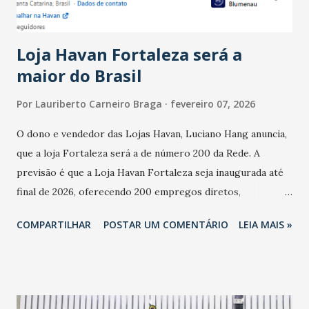
novembro. Em relação a outubro, o faturamento também
cresceu. De acordo com a pesquisa, 44% dos n...
Loja Havan Fortaleza será a
maior do Brasil
Por
Lauriberto Carneiro Braga
fevereiro 07, 2026
O dono e vendedor das Lojas Havan, Luciano Hang anuncia,
que a loja Fortaleza será a de número 200 da Rede. A
previsão é que a Loja Havan Fortaleza seja inaugurada até
final de 2026, oferecendo 200 empregos diretos,
totalizando na Rede 25 mil vendedores. A localização da
COMPARTILHAR
POSTAR UM COMENTÁRIO
LEIA MAIS »
Havan Fortaleza ainda não foi anunciada oficialmente, mas
fontes extraoficiais indicam, que será na Avenida
Washington Soares-Messejana. Uma coisa é certa: será a
maior loja Havan do Brasil.