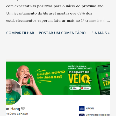
com expectativas positivas para o início do próximo ano.
Um levantamento da Abrasel mostra que 69% dos
estabelecimentos esperam faturar mais no 1º trimestre de
2026 em comparação com o mesmo período de 2025. Em
COMPARTILHAR
POSTAR UM COMENTÁRIO
LEIA MAIS »
relação ao último trimestre deste ano, 56% também
projetam crescimento (foto Helena Lopes). A confiança do
setor é sustentada principalmente pelo desempenho
recente das empresas, impulsionado pelas
confraternizações de fim de ano e pelo pagamento do 13º
Salário para um número maior de trabalhadores, já que o
país tem a menor taxa de desemprego dos anos recentes.
Ainda segundo a Pesquisa, em novembro de 2025, 40% dos
bares e restaurantes operaram com lucro e outros 40%
registraram equilíbrio financeiro. Já o percentual de
estabelecimentos no prejuízo ficou em 19%, pouco abaixo
do observado no mês anterior. Outros 1% não existiam em