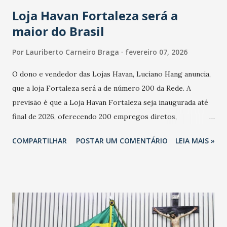
cresceu. De acordo com a pesquisa, 44% dos n...
Loja Havan Fortaleza será a
maior do Brasil
Por
Lauriberto Carneiro Braga
fevereiro 07, 2026
O dono e vendedor das Lojas Havan, Luciano Hang anuncia,
que a loja Fortaleza será a de número 200 da Rede. A
previsão é que a Loja Havan Fortaleza seja inaugurada até
final de 2026, oferecendo 200 empregos diretos,
totalizando na Rede 25 mil vendedores. A localização da
COMPARTILHAR
POSTAR UM COMENTÁRIO
LEIA MAIS »
Havan Fortaleza ainda não foi anunciada oficialmente, mas
fontes extraoficiais indicam, que será na Avenida
Washington Soares-Messejana. Uma coisa é certa: será a
maior loja Havan do Brasil.