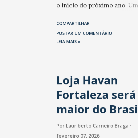
o início do próximo ano. U
levantamento da Abrasel m
COMPARTILHAR
que 69% dos estabelecimen
POSTAR UM COMENTÁRIO
esperam faturar mais no 1º
LEIA MAIS »
trimestre de 2026 em
comparação com o mesmo
Loja Havan
período de 2025. Em relação
Fortaleza será
último trimestre deste ano,
também projetam crescime
maior do Brasi
(foto Helena Lopes). A confi
Por
Lauriberto Carneiro Braga
do setor é sustentada
fevereiro 07, 2026