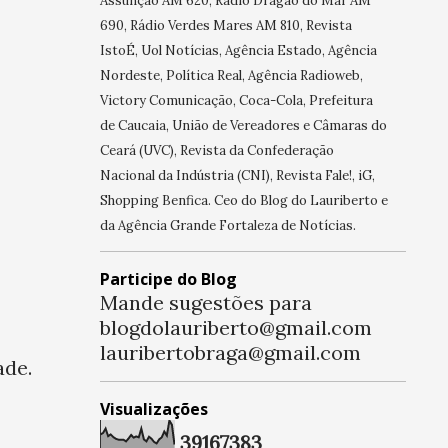
Assunção AM 620, Rádio Dragão do Mar AM
690, Rádio Verdes Mares AM 810, Revista
IstoÉ, Uol Notícias, Agência Estado, Agência
Nordeste, Política Real, Agência Radioweb,
Victory Comunicação, Coca-Cola, Prefeitura
de Caucaia, União de Vereadores e Câmaras do
Ceará (UVC), Revista da Confederação
Nacional da Indústria (CNI), Revista Fale!, iG,
Shopping Benfica. Ceo do Blog do Lauriberto e
da Agência Grande Fortaleza de Notícias.
Participe do Blog
Mande sugestões para
blogdolauriberto@gmail.com
lauribertobraga@gmail.com
ade.
Visualizações
3
9
1
6
7
3
8
3