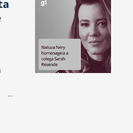
ta
e
i
 de