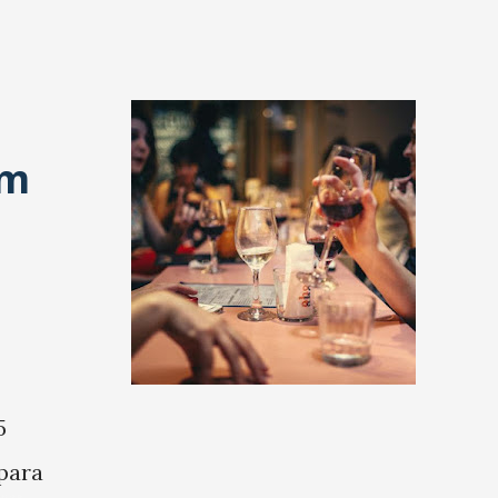
em
5
para