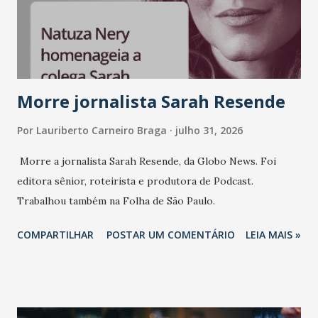
consistência, e nesta edição isso fica ainda mais claro.
Vamos reforçar que ser genuíno sustenta a confiança entre
marcas, pessoas e mercado", afirma Tamires So...
Morre jornalista Sarah Resende
Por
Lauriberto Carneiro Braga
julho 31, 2026
Morre a jornalista Sarah Resende, da Globo News. Foi
editora sênior, roteirista e produtora de Podcast.
Trabalhou também na Folha de São Paulo.
COMPARTILHAR
POSTAR UM COMENTÁRIO
LEIA MAIS »