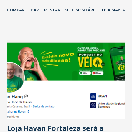
2026 em comparação com o mesmo período de 2025. Em
COMPARTILHAR
POSTAR UM COMENTÁRIO
LEIA MAIS »
relação ao último trimestre deste ano, 56% também
projetam crescimento (foto Helena Lopes). A confiança do
setor é sustentada principalmente pelo desempenho
recente das empresas, impulsionado pelas
confraternizações de fim de ano e pelo pagamento do 13º
Salário para um número maior de trabalhadores, já que o
país tem a menor taxa de desemprego dos anos recentes.
Ainda segundo a Pesquisa, em novembro de 2025, 40% dos
bares e restaurantes operaram com lucro e outros 40%
registraram equilíbrio financeiro. Já o percentual de
estabelecimentos no prejuízo ficou em 19%, pouco abaixo
do observado no mês anterior. Outros 1% não existiam em
novembro. Em relação a outubro, o faturamento também
cresceu. De acordo com a pesquisa, 44% dos n...
Loja Havan Fortaleza será a