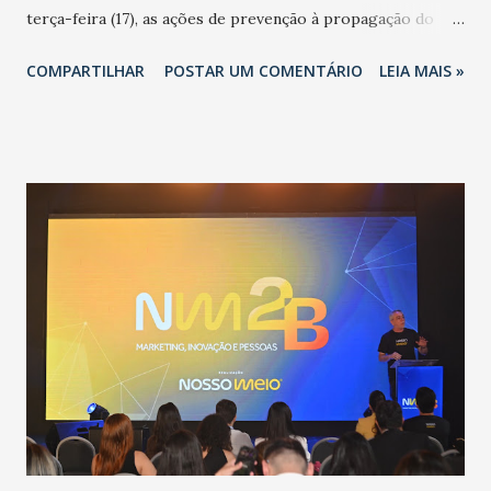
terça-feira (17), as ações de prevenção à propagação do
novo coronavírus (Covid-19) e as recentes medidas
COMPARTILHAR
POSTAR UM COMENTÁRIO
LEIA MAIS »
adotadas pelo Governo do Estado na contenção da
pandemia e atendimento aos enfermos. O secretário
informou que o Estado tem desenvolvido um plano de
contingência pautado em formas de reconhecimento da
população suspeita e de cuidados com os ambientes
públicos e domiciliares. “Nós não estamos vivendo uma
epidemia comum, como temos em todos os anos, com
aumento de casos de dengue, influenza ou H1N1. Trata-se
de uma epidemia com um vírus diferente, com um poder de
contaminação maior que outros coronavírus”, apontou o
secretário. Segundo ele, é uma epidemia com chance de
contaminação alta, podendo gerar um grande risco à
população e ao sistema de saúde. “Precisamos saber fazer a
estratificação do risco da doença, para não so...