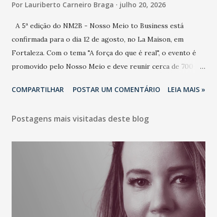
Por
Lauriberto Carneiro Braga
julho 20, 2026
A 5ª edição do NM2B - Nosso Meio to Business está
confirmada para o dia 12 de agosto, no La Maison, em
Fortaleza. Com o tema "A força do que é real", o evento é
promovido pelo Nosso Meio e deve reunir cerca de 700
participantes, entre executivos, empreendedores, gestores
COMPARTILHAR
POSTAR UM COMENTÁRIO
LEIA MAIS »
e lideranças do Mercado Nacional. Desde 2022, o NM2B
consolidou-se como um dos principais encontros do setor
Postagens mais visitadas deste blog
de negócios do Nordeste, reunindo profissionais de marcas
como Bradesco, Samsung, Carrefour, Banco do Nordeste,
LinkedIn, VISA, Grupo 3corações, TikTok e M. Dias Branco.
A nova edição chega em um momento em que autenticidade
e consistência ganham peso nas conversas sobre marca,
liderança e estratégia. - Vivemos um momento em que todo
mundo fala muito e poucos entregam de verdade. O NM2B
sempre existiu para dar palco a quem constrói com