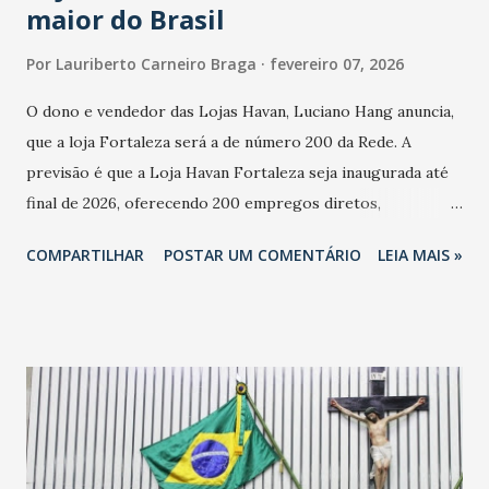
maior do Brasil
Por
Lauriberto Carneiro Braga
fevereiro 07, 2026
O dono e vendedor das Lojas Havan, Luciano Hang anuncia,
que a loja Fortaleza será a de número 200 da Rede. A
previsão é que a Loja Havan Fortaleza seja inaugurada até
final de 2026, oferecendo 200 empregos diretos,
totalizando na Rede 25 mil vendedores. A localização da
COMPARTILHAR
POSTAR UM COMENTÁRIO
LEIA MAIS »
Havan Fortaleza ainda não foi anunciada oficialmente, mas
fontes extraoficiais indicam, que será na Avenida
Washington Soares-Messejana. Uma coisa é certa: será a
maior loja Havan do Brasil.