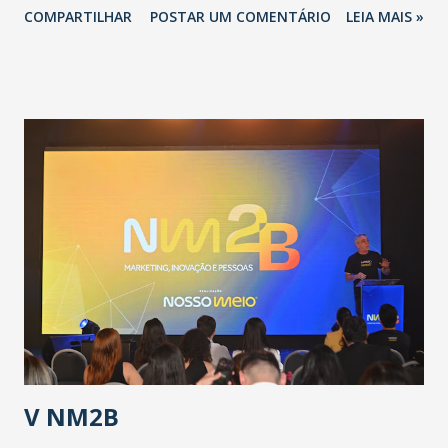
COMPARTILHAR
POSTAR UM COMENTÁRIO
LEIA MAIS »
adotadas pelo Governo do Estado na contenção da
pandemia e atendimento aos enfermos. O secretário
informou que o Estado tem desenvolvido um plano de
contingência pautado em formas de reconhecimento da
população suspeita e de cuidados com os ambientes
públicos e domiciliares. “Nós não estamos vivendo uma
epidemia comum, como temos em todos os anos, com
aumento de casos de dengue, influenza ou H1N1. Trata-se
de uma epidemia com um vírus diferente, com um poder de
contaminação maior que outros coronavírus”, apontou o
secretário. Segundo ele, é uma epidemia com chance de
contaminação alta, podendo gerar um grande risco à
população e ao sistema de saúde. “Precisamos saber fazer a
estratificação do risco da doença, para não so...
V NM2B