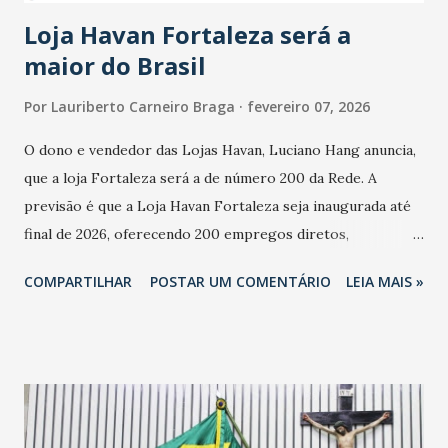
cresceu. De acordo com a pesquisa, 44% dos n...
Loja Havan Fortaleza será a
maior do Brasil
Por
Lauriberto Carneiro Braga
fevereiro 07, 2026
O dono e vendedor das Lojas Havan, Luciano Hang anuncia,
que a loja Fortaleza será a de número 200 da Rede. A
previsão é que a Loja Havan Fortaleza seja inaugurada até
final de 2026, oferecendo 200 empregos diretos,
totalizando na Rede 25 mil vendedores. A localização da
COMPARTILHAR
POSTAR UM COMENTÁRIO
LEIA MAIS »
Havan Fortaleza ainda não foi anunciada oficialmente, mas
fontes extraoficiais indicam, que será na Avenida
Washington Soares-Messejana. Uma coisa é certa: será a
maior loja Havan do Brasil.