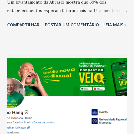
Um levantamento da Abrasel mostra que 69% dos
estabelecimentos esperam faturar mais no 1º trimestre de
2026 em comparação com o mesmo período de 2025. Em
COMPARTILHAR
POSTAR UM COMENTÁRIO
LEIA MAIS »
relação ao último trimestre deste ano, 56% também
projetam crescimento (foto Helena Lopes). A confiança do
setor é sustentada principalmente pelo desempenho
recente das empresas, impulsionado pelas
confraternizações de fim de ano e pelo pagamento do 13º
Salário para um número maior de trabalhadores, já que o
país tem a menor taxa de desemprego dos anos recentes.
Ainda segundo a Pesquisa, em novembro de 2025, 40% dos
bares e restaurantes operaram com lucro e outros 40%
registraram equilíbrio financeiro. Já o percentual de
estabelecimentos no prejuízo ficou em 19%, pouco abaixo
do observado no mês anterior. Outros 1% não existiam em
novembro. Em relação a outubro, o faturamento também