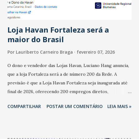
do observado no mês anterior. Outros 1% não existiam em
novembro. Em relação a outubro, o faturamento também
cresceu. De acordo com a pesquisa, 44% dos n...
Loja Havan Fortaleza será a
maior do Brasil
Por
Lauriberto Carneiro Braga
fevereiro 07, 2026
O dono e vendedor das Lojas Havan, Luciano Hang anuncia,
que a loja Fortaleza será a de número 200 da Rede. A
previsão é que a Loja Havan Fortaleza seja inaugurada até
final de 2026, oferecendo 200 empregos diretos,
totalizando na Rede 25 mil vendedores. A localização da
COMPARTILHAR
POSTAR UM COMENTÁRIO
LEIA MAIS »
Havan Fortaleza ainda não foi anunciada oficialmente, mas
fontes extraoficiais indicam, que será na Avenida
Washington Soares-Messejana. Uma coisa é certa: será a
maior loja Havan do Brasil.