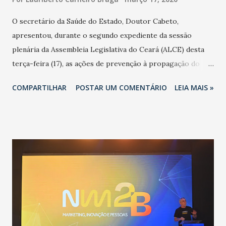
O secretário da Saúde do Estado, Doutor Cabeto,
apresentou, durante o segundo expediente da sessão
plenária da Assembleia Legislativa do Ceará (ALCE) desta
terça-feira (17), as ações de prevenção à propagação do
novo coronavírus (Covid-19) e as recentes medidas
COMPARTILHAR
POSTAR UM COMENTÁRIO
LEIA MAIS »
adotadas pelo Governo do Estado na contenção da
pandemia e atendimento aos enfermos. O secretário
informou que o Estado tem desenvolvido um plano de
contingência pautado em formas de reconhecimento da
população suspeita e de cuidados com os ambientes
públicos e domiciliares. “Nós não estamos vivendo uma
epidemia comum, como temos em todos os anos, com
aumento de casos de dengue, influenza ou H1N1. Trata-se
de uma epidemia com um vírus diferente, com um poder de
contaminação maior que outros coronavírus”, apontou o