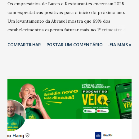
Os empresários de Bares e Restaurantes encerram 2025
com expectativas positivas para o início do próximo ano.
Um levantamento da Abrasel mostra que 69% dos
estabelecimentos esperam faturar mais no 1º trimestre de
2026 em comparação com o mesmo período de 2025. Em
COMPARTILHAR
POSTAR UM COMENTÁRIO
LEIA MAIS »
relação ao último trimestre deste ano, 56% também
projetam crescimento (foto Helena Lopes). A confiança do
setor é sustentada principalmente pelo desempenho
recente das empresas, impulsionado pelas
confraternizações de fim de ano e pelo pagamento do 13º
Salário para um número maior de trabalhadores, já que o
país tem a menor taxa de desemprego dos anos recentes.
Ainda segundo a Pesquisa, em novembro de 2025, 40% dos
bares e restaurantes operaram com lucro e outros 40%
registraram equilíbrio financeiro. Já o percentual de
estabelecimentos no prejuízo ficou em 19%, pouco abaixo