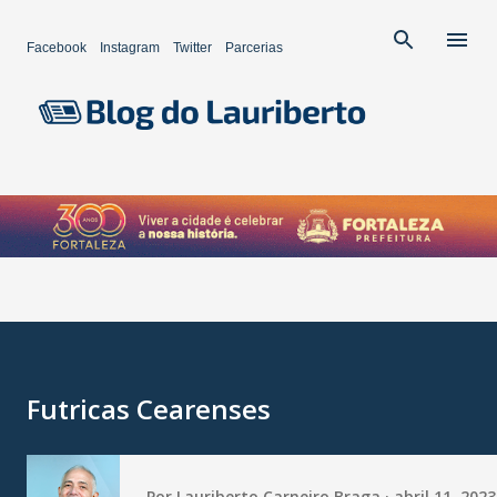
Pular para o conteúdo principal
Facebook
Instagram
Twitter
Parcerias
Futricas Cearenses
Por
Lauriberto Carneiro Braga
abril 11, 2023