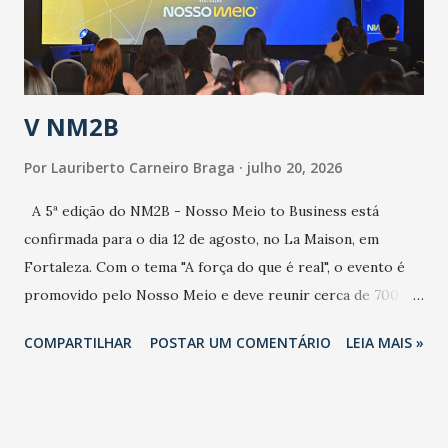
secretário. Segundo ele, é uma epidemia com chance de
contaminação alta, podendo gerar um grande risco à
população e ao sistema de saúde. “Precisamos saber fazer a
estratificação do risco da doença, para não so...
V NM2B
Por
Lauriberto Carneiro Braga
julho 20, 2026
A 5ª edição do NM2B - Nosso Meio to Business está
confirmada para o dia 12 de agosto, no La Maison, em
Fortaleza. Com o tema "A força do que é real", o evento é
promovido pelo Nosso Meio e deve reunir cerca de 700
participantes, entre executivos, empreendedores, gestores
COMPARTILHAR
POSTAR UM COMENTÁRIO
LEIA MAIS »
e lideranças do Mercado Nacional. Desde 2022, o NM2B
consolidou-se como um dos principais encontros do setor
de negócios do Nordeste, reunindo profissionais de marcas
como Bradesco, Samsung, Carrefour, Banco do Nordeste,