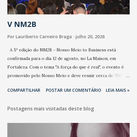
população e ao sistema de saúde. “Precisamos saber fazer a
estratificação do risco da doença, para não so...
V NM2B
Por
Lauriberto Carneiro Braga
julho 20, 2026
A 5ª edição do NM2B - Nosso Meio to Business está
confirmada para o dia 12 de agosto, no La Maison, em
Fortaleza. Com o tema "A força do que é real", o evento é
promovido pelo Nosso Meio e deve reunir cerca de 700
participantes, entre executivos, empreendedores, gestores
COMPARTILHAR
POSTAR UM COMENTÁRIO
LEIA MAIS »
e lideranças do Mercado Nacional. Desde 2022, o NM2B
consolidou-se como um dos principais encontros do setor
Postagens mais visitadas deste blog
de negócios do Nordeste, reunindo profissionais de marcas
como Bradesco, Samsung, Carrefour, Banco do Nordeste,
LinkedIn, VISA, Grupo 3corações, TikTok e M. Dias Branco.
A nova edição chega em um momento em que autenticidade