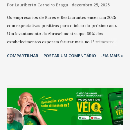
Por
Lauriberto Carneiro Braga
dezembro 25, 2025
Os empresários de Bares e Restaurantes encerram 2025
com expectativas positivas para o início do próximo ano.
Um levantamento da Abrasel mostra que 69% dos
estabelecimentos esperam faturar mais no 1º trimestre de
2026 em comparação com o mesmo período de 2025. Em
COMPARTILHAR
POSTAR UM COMENTÁRIO
LEIA MAIS »
relação ao último trimestre deste ano, 56% também
projetam crescimento (foto Helena Lopes). A confiança do
setor é sustentada principalmente pelo desempenho
recente das empresas, impulsionado pelas
confraternizações de fim de ano e pelo pagamento do 13º
Salário para um número maior de trabalhadores, já que o
país tem a menor taxa de desemprego dos anos recentes.
Ainda segundo a Pesquisa, em novembro de 2025, 40% dos
bares e restaurantes operaram com lucro e outros 40%