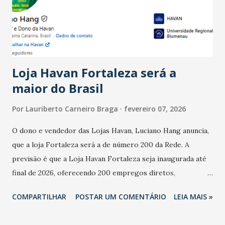
registraram equilíbrio financeiro. Já o percentual de
estabelecimentos no prejuízo ficou em 19%, pouco abaixo
do observado no mês anterior. Outros 1% não existiam em
novembro. Em relação a outubro, o faturamento também
cresceu. De acordo com a pesquisa, 44% dos n...
Loja Havan Fortaleza será a
maior do Brasil
Por
Lauriberto Carneiro Braga
fevereiro 07, 2026
O dono e vendedor das Lojas Havan, Luciano Hang anuncia,
que a loja Fortaleza será a de número 200 da Rede. A
previsão é que a Loja Havan Fortaleza seja inaugurada até
final de 2026, oferecendo 200 empregos diretos,
totalizando na Rede 25 mil vendedores. A localização da
COMPARTILHAR
POSTAR UM COMENTÁRIO
LEIA MAIS »
Havan Fortaleza ainda não foi anunciada oficialmente, mas
fontes extraoficiais indicam, que será na Avenida