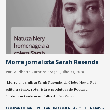
e consistência ganham peso nas conversas sobre marca,
liderança e estratégia. - Vivemos um momento em que todo
mundo fala muito e poucos entregam de verdade. O NM2B
sempre existiu para dar palco a quem constrói com
consistência, e nesta edição isso fica ainda mais claro.
Vamos reforçar que ser genuíno sustenta a confiança entre
marcas, pessoas e mercado", afirma Tamires So...
Morre jornalista Sarah Resende
Por
Lauriberto Carneiro Braga
julho 31, 2026
Morre a jornalista Sarah Resende, da Globo News. Foi
editora sênior, roteirista e produtora de Podcast.
Trabalhou também na Folha de São Paulo.
COMPARTILHAR
POSTAR UM COMENTÁRIO
LEIA MAIS »