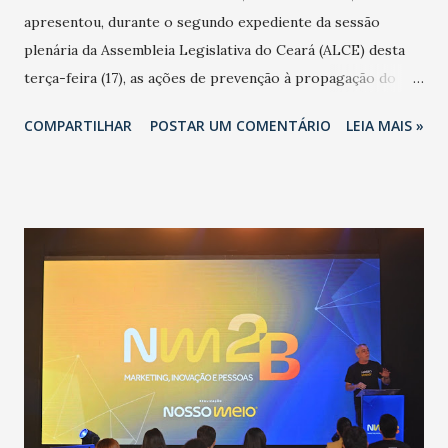
apresentou, durante o segundo expediente da sessão
plenária da Assembleia Legislativa do Ceará (ALCE) desta
terça-feira (17), as ações de prevenção à propagação do
novo coronavírus (Covid-19) e as recentes medidas
COMPARTILHAR
POSTAR UM COMENTÁRIO
LEIA MAIS »
adotadas pelo Governo do Estado na contenção da
pandemia e atendimento aos enfermos. O secretário
informou que o Estado tem desenvolvido um plano de
contingência pautado em formas de reconhecimento da
população suspeita e de cuidados com os ambientes
públicos e domiciliares. “Nós não estamos vivendo uma
epidemia comum, como temos em todos os anos, com
aumento de casos de dengue, influenza ou H1N1. Trata-se
de uma epidemia com um vírus diferente, com um poder de
contaminação maior que outros coronavírus”, apontou o
secretário. Segundo ele, é uma epidemia com chance de
contaminação alta, podendo gerar um grande risco à