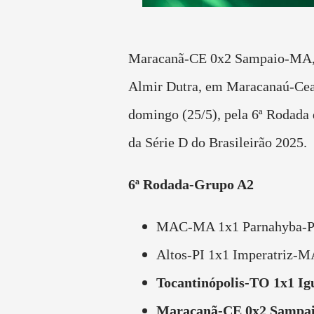
Maracanã-CE 0x2 Sampaio-MA, 
Almir Dutra, em Maracanaú-Cear
domingo (25/5), pela 6ª Rodada
da Série D do Brasileirão 2025.
6ª Rodada-Grupo A2
MAC-MA 1x1 Parnahyba-P
Altos-PI 1x1 Imperatriz-M
Tocantinópolis-TO 1x1 Ig
Maracanã-CE 0x2 Sampa