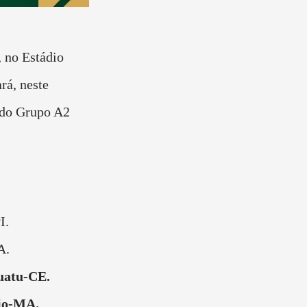
no Estádio
á, neste
 do Grupo A2
I.
A.
uatu-CE.
io-MA.