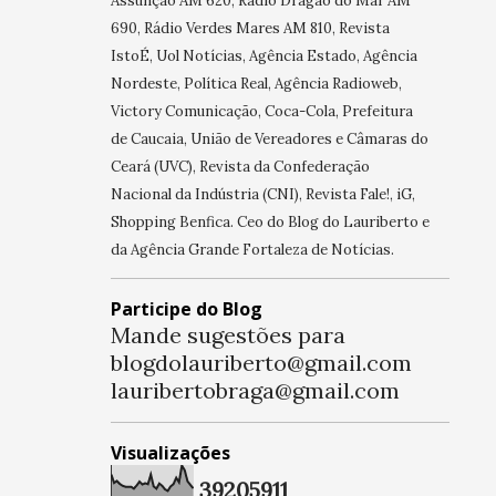
Assunção AM 620, Rádio Dragão do Mar AM
690, Rádio Verdes Mares AM 810, Revista
IstoÉ, Uol Notícias, Agência Estado, Agência
Nordeste, Política Real, Agência Radioweb,
Victory Comunicação, Coca-Cola, Prefeitura
de Caucaia, União de Vereadores e Câmaras do
Ceará (UVC), Revista da Confederação
Nacional da Indústria (CNI), Revista Fale!, iG,
Shopping Benfica. Ceo do Blog do Lauriberto e
da Agência Grande Fortaleza de Notícias.
Participe do Blog
Mande sugestões para
blogdolauriberto@gmail.com
lauribertobraga@gmail.com
Visualizações
3
9
2
0
5
9
1
1