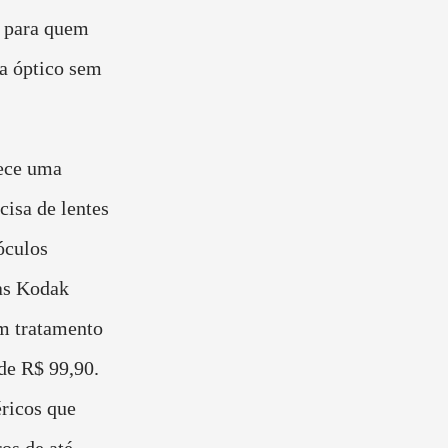
e para quem
pa óptico sem
ece uma
cisa de lentes
óculos
as Kodak
m tratamento
 de R$ 99,90.
éricos que
ros de até