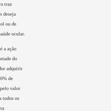
va traz
m deseja
ol ou de
saúde ocular.
é a ação
metade do
or adquirir
50% de
pelo valor
a todos os
ma