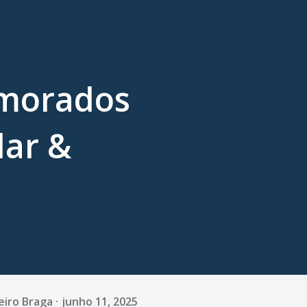
amorados
lar &
eiro Braga
junho 11, 2025