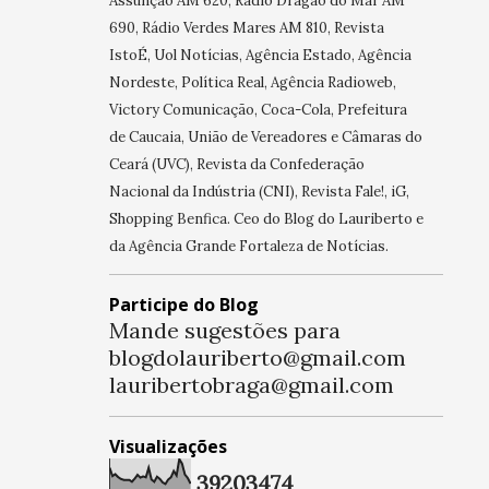
Assunção AM 620, Rádio Dragão do Mar AM
690, Rádio Verdes Mares AM 810, Revista
IstoÉ, Uol Notícias, Agência Estado, Agência
Nordeste, Política Real, Agência Radioweb,
Victory Comunicação, Coca-Cola, Prefeitura
de Caucaia, União de Vereadores e Câmaras do
Ceará (UVC), Revista da Confederação
Nacional da Indústria (CNI), Revista Fale!, iG,
Shopping Benfica. Ceo do Blog do Lauriberto e
da Agência Grande Fortaleza de Notícias.
Participe do Blog
Mande sugestões para
blogdolauriberto@gmail.com
lauribertobraga@gmail.com
Visualizações
3
9
2
0
3
4
7
4