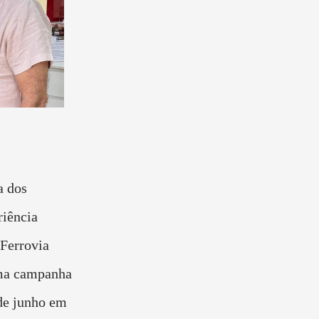
a dos
iência
 Ferrovia
uma campanha
 de junho em