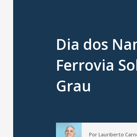
Dia dos N
Ferrovia So
Grau
Por
Lauriberto Carn