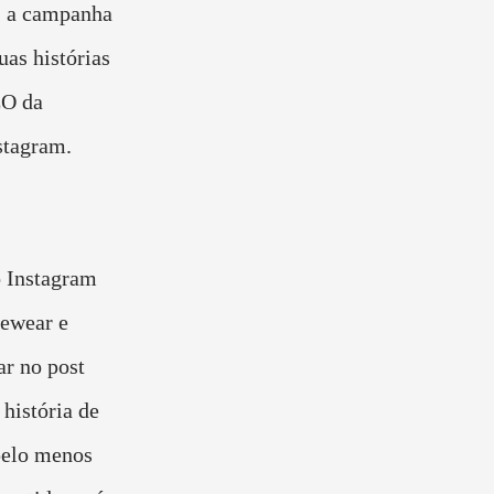
a, a campanha
uas histórias
EO da
stagram.
o Instagram
yewear e
ar no post
história de
pelo menos