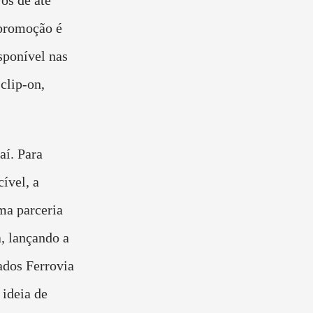
 promoção é
sponível nas
clip-on,
aí. Para
ível, a
ma parceria
, lançando a
dos Ferrovia
 ideia de