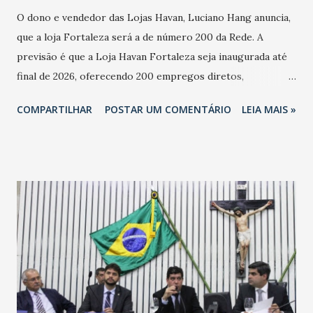
O dono e vendedor das Lojas Havan, Luciano Hang anuncia,
que a loja Fortaleza será a de número 200 da Rede. A
previsão é que a Loja Havan Fortaleza seja inaugurada até
final de 2026, oferecendo 200 empregos diretos,
totalizando na Rede 25 mil vendedores. A localização da
COMPARTILHAR
POSTAR UM COMENTÁRIO
LEIA MAIS »
Havan Fortaleza ainda não foi anunciada oficialmente, mas
fontes extraoficiais indicam, que será na Avenida
Washington Soares-Messejana. Uma coisa é certa: será a
maior loja Havan do Brasil.