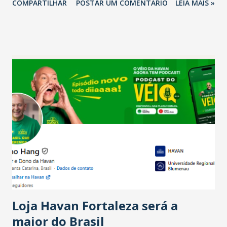
COMPARTILHAR
POSTAR UM COMENTÁRIO
LEIA MAIS »
relação ao último trimestre deste ano, 56% também
projetam crescimento (foto Helena Lopes). A confiança do
setor é sustentada principalmente pelo desempenho
recente das empresas, impulsionado pelas
confraternizações de fim de ano e pelo pagamento do 13º
Salário para um número maior de trabalhadores, já que o
país tem a menor taxa de desemprego dos anos recentes.
Ainda segundo a Pesquisa, em novembro de 2025, 40% dos
bares e restaurantes operaram com lucro e outros 40%
registraram equilíbrio financeiro. Já o percentual de
estabelecimentos no prejuízo ficou em 19%, pouco abaixo
do observado no mês anterior. Outros 1% não existiam em
novembro. Em relação a outubro, o faturamento também
cresceu. De acordo com a pesquisa, 44% dos n...
Loja Havan Fortaleza será a
maior do Brasil