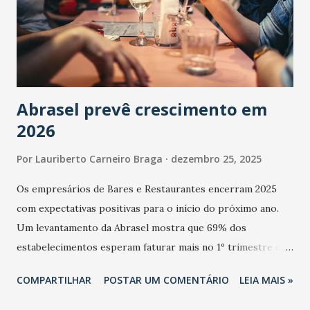
Abrasel prevê crescimento em
2026
Por
Lauriberto Carneiro Braga
dezembro 25, 2025
Os empresários de Bares e Restaurantes encerram 2025
com expectativas positivas para o início do próximo ano.
Um levantamento da Abrasel mostra que 69% dos
estabelecimentos esperam faturar mais no 1º trimestre de
2026 em comparação com o mesmo período de 2025. Em
COMPARTILHAR
POSTAR UM COMENTÁRIO
LEIA MAIS »
relação ao último trimestre deste ano, 56% também
projetam crescimento (foto Helena Lopes). A confiança do