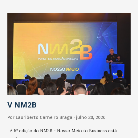
informou que o Estado tem desenvolvido um plano de
contingência pautado em formas de reconhecimento da
população suspeita e de cuidados com os ambientes
públicos e domiciliares. “Nós não estamos vivendo uma
epidemia comum, como temos em todos os anos, com
aumento de casos de dengue, influenza ou H1N1. Trata-se
de uma epidemia com um vírus diferente, com um poder de
contaminação maior que outros coronavírus”, apontou o
secretário. Segundo ele, é uma epidemia com chance de
contaminação alta, podendo gerar um grande risco à
população e ao sistema de saúde. “Precisamos saber fazer a
estratificação do risco da doença, para não so...
V NM2B
Por
Lauriberto Carneiro Braga
julho 20, 2026
A 5ª edição do NM2B - Nosso Meio to Business está