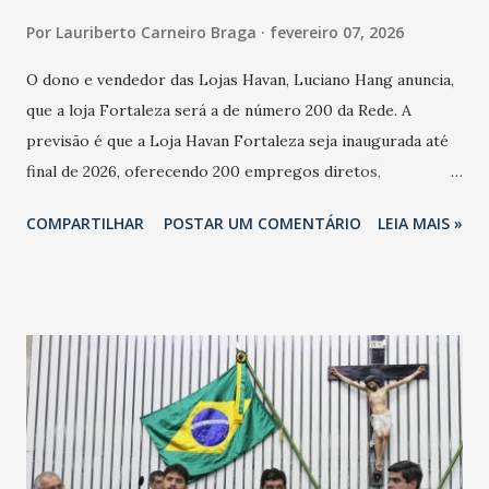
Por
Lauriberto Carneiro Braga
fevereiro 07, 2026
O dono e vendedor das Lojas Havan, Luciano Hang anuncia,
que a loja Fortaleza será a de número 200 da Rede. A
previsão é que a Loja Havan Fortaleza seja inaugurada até
final de 2026, oferecendo 200 empregos diretos,
totalizando na Rede 25 mil vendedores. A localização da
COMPARTILHAR
POSTAR UM COMENTÁRIO
LEIA MAIS »
Havan Fortaleza ainda não foi anunciada oficialmente, mas
fontes extraoficiais indicam, que será na Avenida
Washington Soares-Messejana. Uma coisa é certa: será a
maior loja Havan do Brasil.