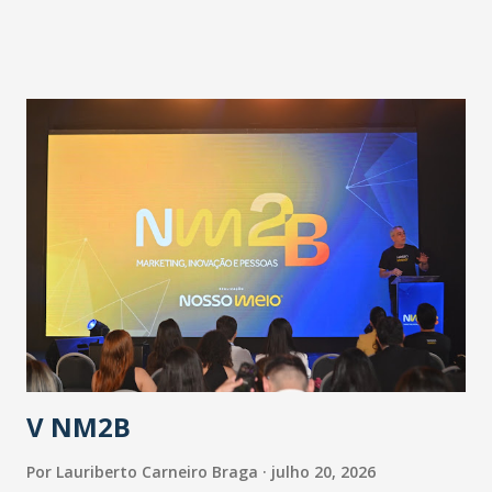
pandemia e atendimento aos enfermos. O secretário
informou que o Estado tem desenvolvido um plano de
contingência pautado em formas de reconhecimento da
população suspeita e de cuidados com os ambientes
públicos e domiciliares. “Nós não estamos vivendo uma
epidemia comum, como temos em todos os anos, com
aumento de casos de dengue, influenza ou H1N1. Trata-se
de uma epidemia com um vírus diferente, com um poder de
contaminação maior que outros coronavírus”, apontou o
secretário. Segundo ele, é uma epidemia com chance de
contaminação alta, podendo gerar um grande risco à
população e ao sistema de saúde. “Precisamos saber fazer a
estratificação do risco da doença, para não so...
V NM2B
Por
Lauriberto Carneiro Braga
julho 20, 2026