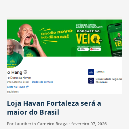
setor é sustentada principalmente pelo desempenho
recente das empresas, impulsionado pelas
confraternizações de fim de ano e pelo pagamento do 13º
Salário para um número maior de trabalhadores, já que o
país tem a menor taxa de desemprego dos anos recentes.
Ainda segundo a Pesquisa, em novembro de 2025, 40% dos
bares e restaurantes operaram com lucro e outros 40%
registraram equilíbrio financeiro. Já o percentual de
estabelecimentos no prejuízo ficou em 19%, pouco abaixo
do observado no mês anterior. Outros 1% não existiam em
novembro. Em relação a outubro, o faturamento também
cresceu. De acordo com a pesquisa, 44% dos n...
Loja Havan Fortaleza será a
maior do Brasil
Por
Lauriberto Carneiro Braga
fevereiro 07, 2026