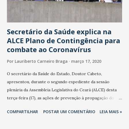
Secretário da Saúde explica na
ALCE Plano de Contingência para
combate ao Coronavírus
Por
Lauriberto Carneiro Braga
março 17, 2020
O secretário da Saúde do Estado, Doutor Cabeto,
apresentou, durante o segundo expediente da sessão
plenária da Assembleia Legislativa do Ceará (ALCE) desta
terça-feira (17), as ações de prevenção à propagação do
novo coronavírus (Covid-19) e as recentes medidas
COMPARTILHAR
POSTAR UM COMENTÁRIO
LEIA MAIS »
adotadas pelo Governo do Estado na contenção da
pandemia e atendimento aos enfermos. O secretário