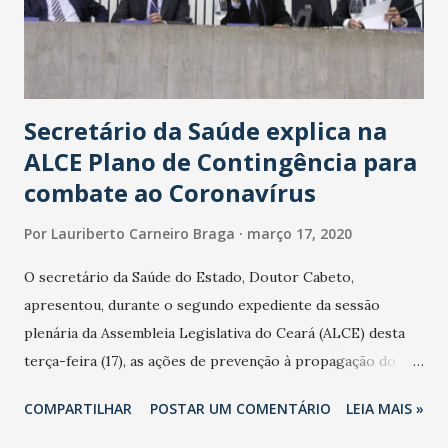
Secretário da Saúde explica na
ALCE Plano de Contingência para
combate ao Coronavírus
Por
Lauriberto Carneiro Braga
março 17, 2020
O secretário da Saúde do Estado, Doutor Cabeto,
apresentou, durante o segundo expediente da sessão
plenária da Assembleia Legislativa do Ceará (ALCE) desta
terça-feira (17), as ações de prevenção à propagação do
novo coronavírus (Covid-19) e as recentes medidas
COMPARTILHAR
POSTAR UM COMENTÁRIO
LEIA MAIS »
adotadas pelo Governo do Estado na contenção da
pandemia e atendimento aos enfermos. O secretário