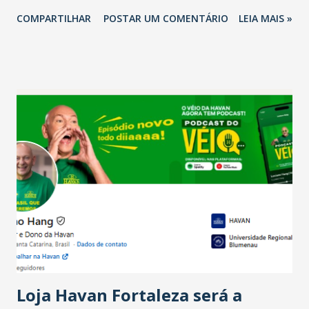
2026 em comparação com o mesmo período de 2025. Em
COMPARTILHAR
POSTAR UM COMENTÁRIO
LEIA MAIS »
relação ao último trimestre deste ano, 56% também
projetam crescimento (foto Helena Lopes). A confiança do
setor é sustentada principalmente pelo desempenho
recente das empresas, impulsionado pelas
confraternizações de fim de ano e pelo pagamento do 13º
Salário para um número maior de trabalhadores, já que o
país tem a menor taxa de desemprego dos anos recentes.
Ainda segundo a Pesquisa, em novembro de 2025, 40% dos
bares e restaurantes operaram com lucro e outros 40%
registraram equilíbrio financeiro. Já o percentual de
estabelecimentos no prejuízo ficou em 19%, pouco abaixo
do observado no mês anterior. Outros 1% não existiam em
novembro. Em relação a outubro, o faturamento também
cresceu. De acordo com a pesquisa, 44% dos n...
Loja Havan Fortaleza será a