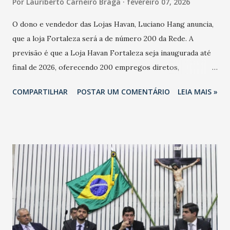
Por
Lauriberto Carneiro Braga
fevereiro 07, 2026
O dono e vendedor das Lojas Havan, Luciano Hang anuncia,
que a loja Fortaleza será a de número 200 da Rede. A
previsão é que a Loja Havan Fortaleza seja inaugurada até
final de 2026, oferecendo 200 empregos diretos,
totalizando na Rede 25 mil vendedores. A localização da
COMPARTILHAR
POSTAR UM COMENTÁRIO
LEIA MAIS »
Havan Fortaleza ainda não foi anunciada oficialmente, mas
fontes extraoficiais indicam, que será na Avenida
Washington Soares-Messejana. Uma coisa é certa: será a
maior loja Havan do Brasil.