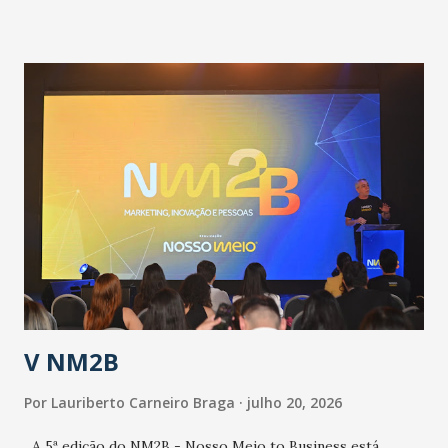
informou que o Estado tem desenvolvido um plano de
contingência pautado em formas de reconhecimento da
população suspeita e de cuidados com os ambientes
públicos e domiciliares. “Nós não estamos vivendo uma
epidemia comum, como temos em todos os anos, com
aumento de casos de dengue, influenza ou H1N1. Trata-se
de uma epidemia com um vírus diferente, com um poder de
contaminação maior que outros coronavírus”, apontou o
secretário. Segundo ele, é uma epidemia com chance de
contaminação alta, podendo gerar um grande risco à
população e ao sistema de saúde. “Precisamos saber fazer a
estratificação do risco da doença, para não so...
V NM2B
Por
Lauriberto Carneiro Braga
julho 20, 2026
A 5ª edição do NM2B - Nosso Meio to Business está