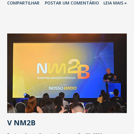
COMPARTILHAR
POSTAR UM COMENTÁRIO
LEIA MAIS »
adotadas pelo Governo do Estado na contenção da
pandemia e atendimento aos enfermos. O secretário
informou que o Estado tem desenvolvido um plano de
contingência pautado em formas de reconhecimento da
população suspeita e de cuidados com os ambientes
públicos e domiciliares. “Nós não estamos vivendo uma
epidemia comum, como temos em todos os anos, com
aumento de casos de dengue, influenza ou H1N1. Trata-se
de uma epidemia com um vírus diferente, com um poder de
contaminação maior que outros coronavírus”, apontou o
secretário. Segundo ele, é uma epidemia com chance de
contaminação alta, podendo gerar um grande risco à
população e ao sistema de saúde. “Precisamos saber fazer a
estratificação do risco da doença, para não so...
V NM2B