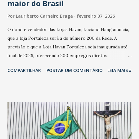
maior do Brasil
Por
Lauriberto Carneiro Braga
fevereiro 07, 2026
O dono e vendedor das Lojas Havan, Luciano Hang anuncia,
que a loja Fortaleza será a de número 200 da Rede. A
previsão é que a Loja Havan Fortaleza seja inaugurada até
final de 2026, oferecendo 200 empregos diretos,
totalizando na Rede 25 mil vendedores. A localização da
COMPARTILHAR
POSTAR UM COMENTÁRIO
LEIA MAIS »
Havan Fortaleza ainda não foi anunciada oficialmente, mas
fontes extraoficiais indicam, que será na Avenida
Washington Soares-Messejana. Uma coisa é certa: será a
maior loja Havan do Brasil.