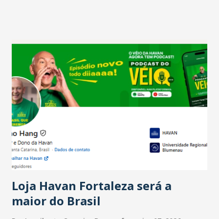
projetam crescimento (foto Helena Lopes). A confiança do
setor é sustentada principalmente pelo desempenho
recente das empresas, impulsionado pelas
confraternizações de fim de ano e pelo pagamento do 13º
Salário para um número maior de trabalhadores, já que o
país tem a menor taxa de desemprego dos anos recentes.
Ainda segundo a Pesquisa, em novembro de 2025, 40% dos
bares e restaurantes operaram com lucro e outros 40%
registraram equilíbrio financeiro. Já o percentual de
estabelecimentos no prejuízo ficou em 19%, pouco abaixo
do observado no mês anterior. Outros 1% não existiam em
novembro. Em relação a outubro, o faturamento também
cresceu. De acordo com a pesquisa, 44% dos n...
Loja Havan Fortaleza será a
maior do Brasil