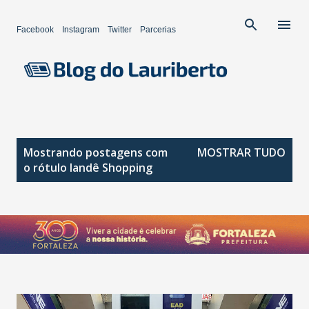
Pular para o conteúdo principal
Facebook
Instagram
Twitter
Parcerias
P
Mostrando postagens com
MOSTRAR TUDO
o
o rótulo
Iandê Shopping
s
t
a
g
e
n
s