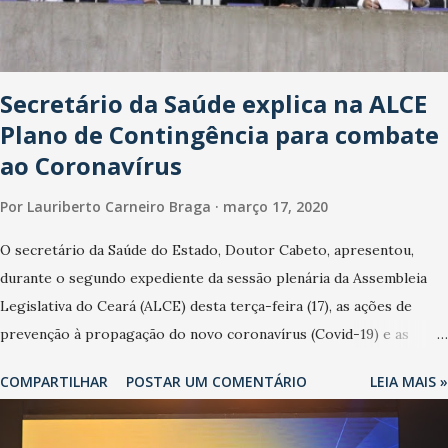
Secretário da Saúde explica na ALCE
Plano de Contingência para combate
ao Coronavírus
Por
Lauriberto Carneiro Braga
março 17, 2020
O secretário da Saúde do Estado, Doutor Cabeto, apresentou,
durante o segundo expediente da sessão plenária da Assembleia
Legislativa do Ceará (ALCE) desta terça-feira (17), as ações de
prevenção à propagação do novo coronavírus (Covid-19) e as
recentes medidas adotadas pelo Governo do Estado na contenção
COMPARTILHAR
POSTAR UM COMENTÁRIO
LEIA MAIS »
da pandemia e atendimento aos enfermos. O secretário informou
que o Estado tem desenvolvido um plano de contingência pautado
em formas de reconhecimento da população suspeita e de