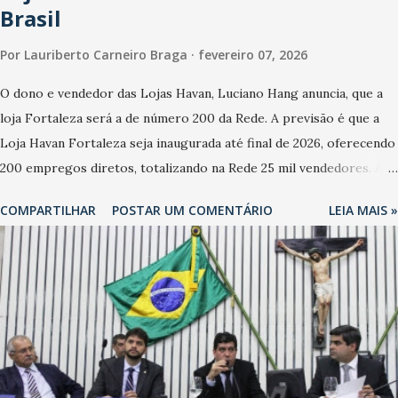
Brasil
Por
Lauriberto Carneiro Braga
fevereiro 07, 2026
O dono e vendedor das Lojas Havan, Luciano Hang anuncia, que a
loja Fortaleza será a de número 200 da Rede. A previsão é que a
Loja Havan Fortaleza seja inaugurada até final de 2026, oferecendo
200 empregos diretos, totalizando na Rede 25 mil vendedores. A
localização da Havan Fortaleza ainda não foi anunciada
COMPARTILHAR
POSTAR UM COMENTÁRIO
LEIA MAIS »
oficialmente, mas fontes extraoficiais indicam, que será na Avenida
Washington Soares-Messejana. Uma coisa é certa: será a maior
loja Havan do Brasil.