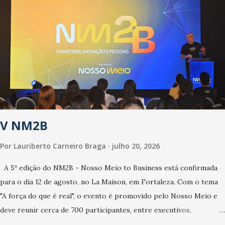
cuidados com os ambientes públicos e domiciliares. “Nós não
estamos vivendo uma epidemia comum, como temos em todos os
anos, com aumento de casos de dengue, influenza ou H1N1. Trata-
se de uma epidemia com um vírus diferente, com um poder de
contaminação maior que outros coronavírus”, apontou o
secretário. Segundo ele, é uma epidemia com chance de
contaminação alta, podendo gerar um grande risco à população e
ao sistema de saúde. “Precisamos saber fazer a estratificação do
V NM2B
risco da doença, para não so...
Por
Lauriberto Carneiro Braga
julho 20, 2026
A 5ª edição do NM2B - Nosso Meio to Business está confirmada
para o dia 12 de agosto, no La Maison, em Fortaleza. Com o tema
"A força do que é real", o evento é promovido pelo Nosso Meio e
deve reunir cerca de 700 participantes, entre executivos,
empreendedores, gestores e lideranças do Mercado Nacional.