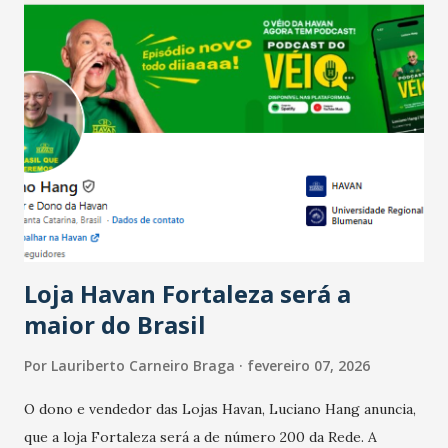
confraternizações de fim de ano e pelo pagamento do 13º
Salário para um número maior de trabalhadores, já que o
país tem a menor taxa de desemprego dos anos recentes.
Ainda segundo a Pesquisa, em novembro de 2025, 40% dos
bares e restaurantes operaram com lucro e outros 40%
registraram equilíbrio financeiro. Já o percentual de
estabelecimentos no prejuízo ficou em 19%, pouco abaixo
do observado no mês anterior. Outros 1% não existiam em
novembro. Em relação a outubro, o faturamento também
cresceu. De acordo com a pesquisa, 44% dos n...
Loja Havan Fortaleza será a
maior do Brasil
Por
Lauriberto Carneiro Braga
fevereiro 07, 2026
O dono e vendedor das Lojas Havan, Luciano Hang anuncia,
que a loja Fortaleza será a de número 200 da Rede. A