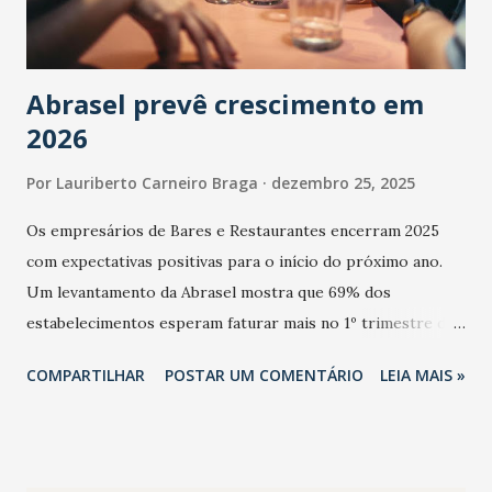
Abrasel prevê crescimento em
2026
Por
Lauriberto Carneiro Braga
dezembro 25, 2025
Os empresários de Bares e Restaurantes encerram 2025
com expectativas positivas para o início do próximo ano.
Um levantamento da Abrasel mostra que 69% dos
estabelecimentos esperam faturar mais no 1º trimestre de
2026 em comparação com o mesmo período de 2025. Em
COMPARTILHAR
POSTAR UM COMENTÁRIO
LEIA MAIS »
relação ao último trimestre deste ano, 56% também
projetam crescimento (foto Helena Lopes). A confiança do
setor é sustentada principalmente pelo desempenho
recente das empresas, impulsionado pelas