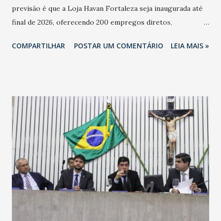
previsão é que a Loja Havan Fortaleza seja inaugurada até
final de 2026, oferecendo 200 empregos diretos,
totalizando na Rede 25 mil vendedores. A localização da
COMPARTILHAR
POSTAR UM COMENTÁRIO
LEIA MAIS »
Havan Fortaleza ainda não foi anunciada oficialmente, mas
fontes extraoficiais indicam, que será na Avenida
Washington Soares-Messejana. Uma coisa é certa: será a
maior loja Havan do Brasil.