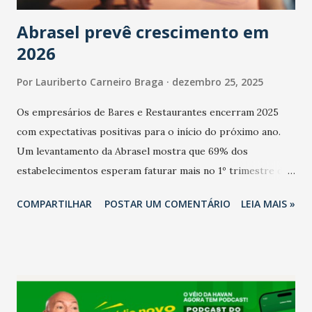
Abrasel prevê crescimento em
2026
Por
Lauriberto Carneiro Braga
dezembro 25, 2025
Os empresários de Bares e Restaurantes encerram 2025
com expectativas positivas para o início do próximo ano.
Um levantamento da Abrasel mostra que 69% dos
estabelecimentos esperam faturar mais no 1º trimestre de
2026 em comparação com o mesmo período de 2025. Em
COMPARTILHAR
POSTAR UM COMENTÁRIO
LEIA MAIS »
relação ao último trimestre deste ano, 56% também
projetam crescimento (foto Helena Lopes). A confiança do
setor é sustentada principalmente pelo desempenho
recente das empresas, impulsionado pelas
confraternizações de fim de ano e pelo pagamento do 13º
Salário para um número maior de trabalhadores, já que o