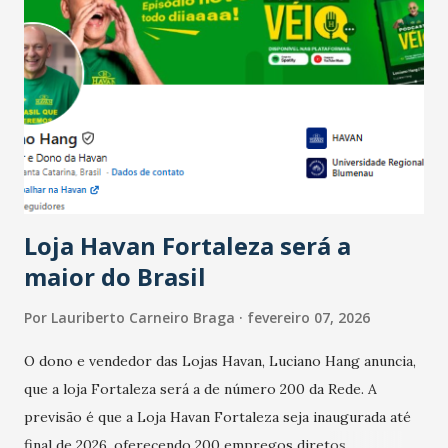
país tem a menor taxa de desemprego dos anos recentes.
Ainda segundo a Pesquisa, em novembro de 2025, 40% dos
bares e restaurantes operaram com lucro e outros 40%
registraram equilíbrio financeiro. Já o percentual de
estabelecimentos no prejuízo ficou em 19%, pouco abaixo
do observado no mês anterior. Outros 1% não existiam em
novembro. Em relação a outubro, o faturamento também
cresceu. De acordo com a pesquisa, 44% dos n...
Loja Havan Fortaleza será a
maior do Brasil
Por
Lauriberto Carneiro Braga
fevereiro 07, 2026
O dono e vendedor das Lojas Havan, Luciano Hang anuncia,
que a loja Fortaleza será a de número 200 da Rede. A
previsão é que a Loja Havan Fortaleza seja inaugurada até
final de 2026, oferecendo 200 empregos diretos,