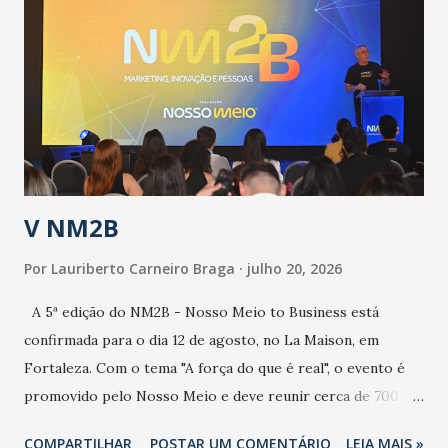
epidemia comum, como temos em todos os anos, com
aumento de casos de dengue, influenza ou H1N1. Trata-se
de uma epidemia com um vírus diferente, com um poder de
contaminação maior que outros coronavírus”, apontou o
secretário. Segundo ele, é uma epidemia com chance de
contaminação alta, podendo gerar um grande risco à
população e ao sistema de saúde. “Precisamos saber fazer a
estratificação do risco da doença, para não so...
V NM2B
Por
Lauriberto Carneiro Braga
julho 20, 2026
A 5ª edição do NM2B - Nosso Meio to Business está
confirmada para o dia 12 de agosto, no La Maison, em
Fortaleza. Com o tema "A força do que é real", o evento é
promovido pelo Nosso Meio e deve reunir cerca de 700
participantes, entre executivos, empreendedores, gestores
COMPARTILHAR
POSTAR UM COMENTÁRIO
LEIA MAIS »