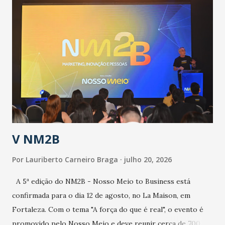
públicos e domiciliares. “Nós não estamos vivendo uma
epidemia comum, como temos em todos os anos, com
aumento de casos de dengue, influenza ou H1N1. Trata-se
de uma epidemia com um vírus diferente, com um poder de
contaminação maior que outros coronavírus”, apontou o
secretário. Segundo ele, é uma epidemia com chance de
contaminação alta, podendo gerar um grande risco à
população e ao sistema de saúde. “Precisamos saber fazer a
estratificação do risco da doença, para não so...
V NM2B
Por
Lauriberto Carneiro Braga
julho 20, 2026
A 5ª edição do NM2B - Nosso Meio to Business está
confirmada para o dia 12 de agosto, no La Maison, em
Fortaleza. Com o tema "A força do que é real", o evento é
promovido pelo Nosso Meio e deve reunir cerca de 700