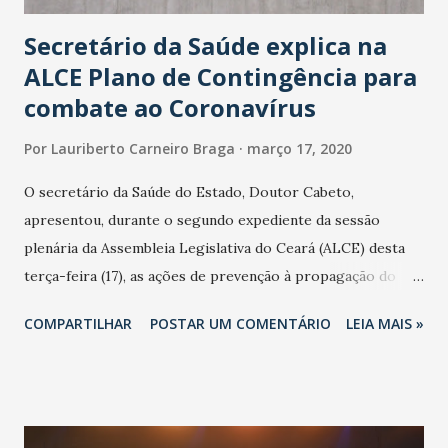
Secretário da Saúde explica na
ALCE Plano de Contingência para
combate ao Coronavírus
Por
Lauriberto Carneiro Braga
março 17, 2020
O secretário da Saúde do Estado, Doutor Cabeto,
apresentou, durante o segundo expediente da sessão
plenária da Assembleia Legislativa do Ceará (ALCE) desta
terça-feira (17), as ações de prevenção à propagação do
novo coronavírus (Covid-19) e as recentes medidas
COMPARTILHAR
POSTAR UM COMENTÁRIO
LEIA MAIS »
adotadas pelo Governo do Estado na contenção da
pandemia e atendimento aos enfermos. O secretário
informou que o Estado tem desenvolvido um plano de
contingência pautado em formas de reconhecimento da
população suspeita e de cuidados com os ambientes