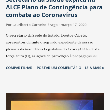
ALCE Plano de Contingência para
combate ao Coronavírus
Por
Lauriberto Carneiro Braga
março 17, 2020
O secretário da Saúde do Estado, Doutor Cabeto,
apresentou, durante o segundo expediente da sessão
plenária da Assembleia Legislativa do Ceará (ALCE) desta
terça-feira (17), as ações de prevenção à propagação do
novo coronavírus (Covid-19) e as recentes medidas
COMPARTILHAR
POSTAR UM COMENTÁRIO
LEIA MAIS »
adotadas pelo Governo do Estado na contenção da
pandemia e atendimento aos enfermos. O secretário
informou que o Estado tem desenvolvido um plano de
contingência pautado em formas de reconhecimento da
população suspeita e de cuidados com os ambientes
públicos e domiciliares. “Nós não estamos vivendo uma