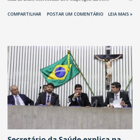
totalizando na Rede 25 mil vendedores. A localização da
COMPARTILHAR
POSTAR UM COMENTÁRIO
LEIA MAIS »
Havan Fortaleza ainda não foi anunciada oficialmente, mas
fontes extraoficiais indicam, que será na Avenida
Washington Soares-Messejana. Uma coisa é certa: será a
maior loja Havan do Brasil.
Secretário da Saúde explica na