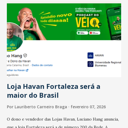
confraternizações de fim de ano e pelo pagamento do 13º
Salário para um número maior de trabalhadores, já que o
país tem a menor taxa de desemprego dos anos recentes.
Ainda segundo a Pesquisa, em novembro de 2025, 40% dos
bares e restaurantes operaram com lucro e outros 40%
registraram equilíbrio financeiro. Já o percentual de
estabelecimentos no prejuízo ficou em 19%, pouco abaixo
do observado no mês anterior. Outros 1% não existiam em
novembro. Em relação a outubro, o faturamento também
cresceu. De acordo com a pesquisa, 44% dos n...
Loja Havan Fortaleza será a
maior do Brasil
Por
Lauriberto Carneiro Braga
fevereiro 07, 2026
O dono e vendedor das Lojas Havan, Luciano Hang anuncia,
que a loja Fortaleza será a de número 200 da Rede. A