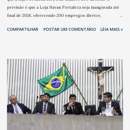
previsão é que a Loja Havan Fortaleza seja inaugurada até
final de 2026, oferecendo 200 empregos diretos,
totalizando na Rede 25 mil vendedores. A localização da
COMPARTILHAR
POSTAR UM COMENTÁRIO
LEIA MAIS »
Havan Fortaleza ainda não foi anunciada oficialmente, mas
fontes extraoficiais indicam, que será na Avenida
Washington Soares-Messejana. Uma coisa é certa: será a
maior loja Havan do Brasil.