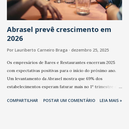
Abrasel prevê crescimento em
2026
Por
Lauriberto Carneiro Braga
dezembro 25, 2025
Os empresários de Bares e Restaurantes encerram 2025
com expectativas positivas para o início do próximo ano.
Um levantamento da Abrasel mostra que 69% dos
estabelecimentos esperam faturar mais no 1º trimestre de
2026 em comparação com o mesmo período de 2025. Em
COMPARTILHAR
POSTAR UM COMENTÁRIO
LEIA MAIS »
relação ao último trimestre deste ano, 56% também
projetam crescimento (foto Helena Lopes). A confiança do
setor é sustentada principalmente pelo desempenho
recente das empresas, impulsionado pelas