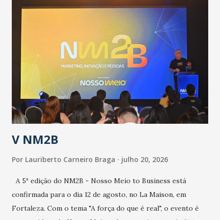
população suspeita e de cuidados com os ambientes
públicos e domiciliares. “Nós não estamos vivendo uma
epidemia comum, como temos em todos os anos, com
aumento de casos de dengue, influenza ou H1N1. Trata-se
de uma epidemia com um vírus diferente, com um poder de
contaminação maior que outros coronavírus”, apontou o
secretário. Segundo ele, é uma epidemia com chance de
contaminação alta, podendo gerar um grande risco à
população e ao sistema de saúde. “Precisamos saber fazer a
estratificação do risco da doença, para não so...
V NM2B
Por
Lauriberto Carneiro Braga
julho 20, 2026
A 5ª edição do NM2B - Nosso Meio to Business está
confirmada para o dia 12 de agosto, no La Maison, em
Fortaleza. Com o tema "A força do que é real", o evento é