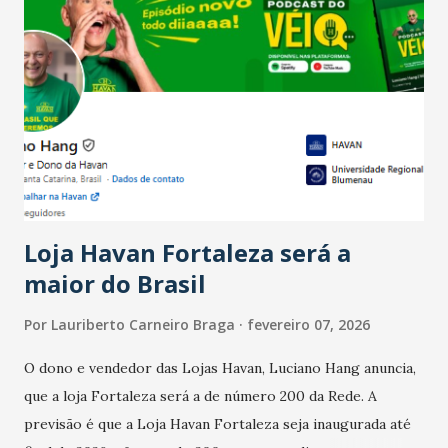
Salário para um número maior de trabalhadores, já que o
país tem a menor taxa de desemprego dos anos recentes.
Ainda segundo a Pesquisa, em novembro de 2025, 40% dos
bares e restaurantes operaram com lucro e outros 40%
registraram equilíbrio financeiro. Já o percentual de
estabelecimentos no prejuízo ficou em 19%, pouco abaixo
do observado no mês anterior. Outros 1% não existiam em
novembro. Em relação a outubro, o faturamento também
cresceu. De acordo com a pesquisa, 44% dos n...
Loja Havan Fortaleza será a
maior do Brasil
Por
Lauriberto Carneiro Braga
fevereiro 07, 2026
O dono e vendedor das Lojas Havan, Luciano Hang anuncia,
que a loja Fortaleza será a de número 200 da Rede. A
previsão é que a Loja Havan Fortaleza seja inaugurada até