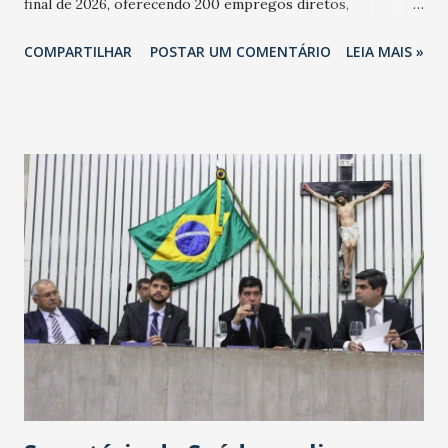
final de 2026, oferecendo 200 empregos diretos,
totalizando na Rede 25 mil vendedores. A localização da
COMPARTILHAR
POSTAR UM COMENTÁRIO
LEIA MAIS »
Havan Fortaleza ainda não foi anunciada oficialmente, mas
fontes extraoficiais indicam, que será na Avenida
Washington Soares-Messejana. Uma coisa é certa: será a
maior loja Havan do Brasil.