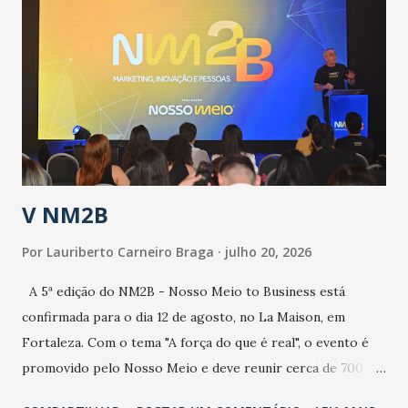
epidemia comum, como temos em todos os anos, com
aumento de casos de dengue, influenza ou H1N1. Trata-se
de uma epidemia com um vírus diferente, com um poder de
contaminação maior que outros coronavírus”, apontou o
secretário. Segundo ele, é uma epidemia com chance de
contaminação alta, podendo gerar um grande risco à
população e ao sistema de saúde. “Precisamos saber fazer a
estratificação do risco da doença, para não so...
V NM2B
Por
Lauriberto Carneiro Braga
julho 20, 2026
A 5ª edição do NM2B - Nosso Meio to Business está
confirmada para o dia 12 de agosto, no La Maison, em
Fortaleza. Com o tema "A força do que é real", o evento é
promovido pelo Nosso Meio e deve reunir cerca de 700
participantes, entre executivos, empreendedores, gestores