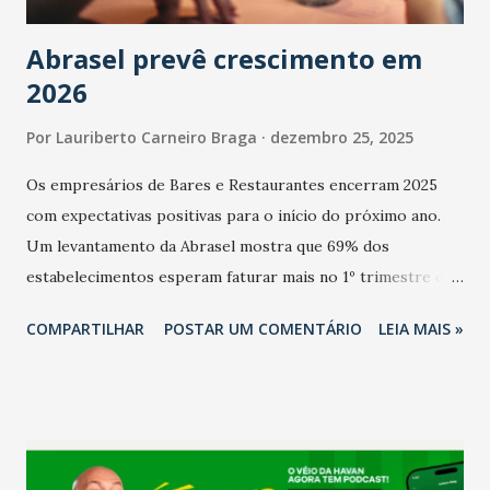
Abrasel prevê crescimento em
2026
Por
Lauriberto Carneiro Braga
dezembro 25, 2025
Os empresários de Bares e Restaurantes encerram 2025
com expectativas positivas para o início do próximo ano.
Um levantamento da Abrasel mostra que 69% dos
estabelecimentos esperam faturar mais no 1º trimestre de
2026 em comparação com o mesmo período de 2025. Em
COMPARTILHAR
POSTAR UM COMENTÁRIO
LEIA MAIS »
relação ao último trimestre deste ano, 56% também
projetam crescimento (foto Helena Lopes). A confiança do
setor é sustentada principalmente pelo desempenho
recente das empresas, impulsionado pelas
confraternizações de fim de ano e pelo pagamento do 13º