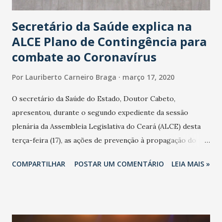
Secretário da Saúde explica na
ALCE Plano de Contingência para
combate ao Coronavírus
Por
Lauriberto Carneiro Braga
março 17, 2020
O secretário da Saúde do Estado, Doutor Cabeto,
apresentou, durante o segundo expediente da sessão
plenária da Assembleia Legislativa do Ceará (ALCE) desta
terça-feira (17), as ações de prevenção à propagação do
novo coronavírus (Covid-19) e as recentes medidas
COMPARTILHAR
POSTAR UM COMENTÁRIO
LEIA MAIS »
adotadas pelo Governo do Estado na contenção da
pandemia e atendimento aos enfermos. O secretário
informou que o Estado tem desenvolvido um plano de
contingência pautado em formas de reconhecimento da