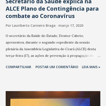
Secretário da Saúde explica na
ALCE Plano de Contingência para
combate ao Coronavírus
Por
Lauriberto Carneiro Braga
março 17, 2020
O secretário da Saúde do Estado, Doutor Cabeto,
apresentou, durante o segundo expediente da sessão
plenária da Assembleia Legislativa do Ceará (ALCE) desta
terça-feira (17), as ações de prevenção à propagação do
novo coronavírus (Covid-19) e as recentes medidas
COMPARTILHAR
POSTAR UM COMENTÁRIO
LEIA MAIS »
adotadas pelo Governo do Estado na contenção da
pandemia e atendimento aos enfermos. O secretário
informou que o Estado tem desenvolvido um plano de
contingência pautado em formas de reconhecimento da
população suspeita e de cuidados com os ambientes
públicos e domiciliares. “Nós não estamos vivendo uma