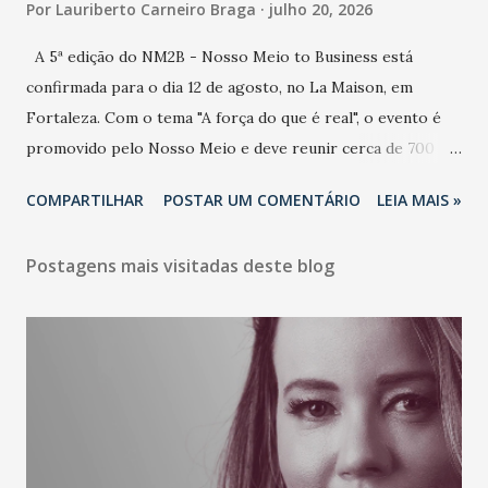
Por
Lauriberto Carneiro Braga
julho 20, 2026
A 5ª edição do NM2B - Nosso Meio to Business está
confirmada para o dia 12 de agosto, no La Maison, em
Fortaleza. Com o tema "A força do que é real", o evento é
promovido pelo Nosso Meio e deve reunir cerca de 700
participantes, entre executivos, empreendedores, gestores
COMPARTILHAR
POSTAR UM COMENTÁRIO
LEIA MAIS »
e lideranças do Mercado Nacional. Desde 2022, o NM2B
consolidou-se como um dos principais encontros do setor
Postagens mais visitadas deste blog
de negócios do Nordeste, reunindo profissionais de marcas
como Bradesco, Samsung, Carrefour, Banco do Nordeste,
LinkedIn, VISA, Grupo 3corações, TikTok e M. Dias Branco.
A nova edição chega em um momento em que autenticidade
e consistência ganham peso nas conversas sobre marca,
liderança e estratégia. - Vivemos um momento em que todo
mundo fala muito e poucos entregam de verdade. O NM2B
sempre existiu para dar palco a quem constrói com