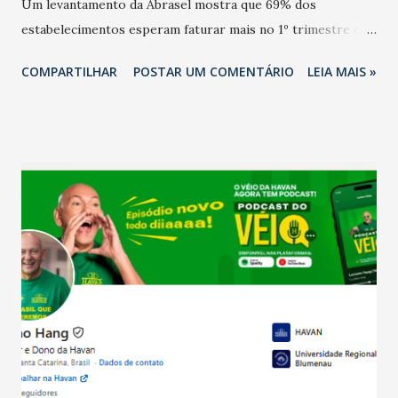
Um levantamento da Abrasel mostra que 69% dos
estabelecimentos esperam faturar mais no 1º trimestre de
2026 em comparação com o mesmo período de 2025. Em
COMPARTILHAR
POSTAR UM COMENTÁRIO
LEIA MAIS »
relação ao último trimestre deste ano, 56% também
projetam crescimento (foto Helena Lopes). A confiança do
setor é sustentada principalmente pelo desempenho
recente das empresas, impulsionado pelas
confraternizações de fim de ano e pelo pagamento do 13º
Salário para um número maior de trabalhadores, já que o
país tem a menor taxa de desemprego dos anos recentes.
Ainda segundo a Pesquisa, em novembro de 2025, 40% dos
bares e restaurantes operaram com lucro e outros 40%
registraram equilíbrio financeiro. Já o percentual de
estabelecimentos no prejuízo ficou em 19%, pouco abaixo
do observado no mês anterior. Outros 1% não existiam em
novembro. Em relação a outubro, o faturamento também