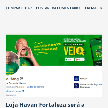
2026 em comparação com o mesmo período de 2025. Em
COMPARTILHAR
POSTAR UM COMENTÁRIO
LEIA MAIS »
relação ao último trimestre deste ano, 56% também
projetam crescimento (foto Helena Lopes). A confiança do
setor é sustentada principalmente pelo desempenho
recente das empresas, impulsionado pelas
confraternizações de fim de ano e pelo pagamento do 13º
Salário para um número maior de trabalhadores, já que o
país tem a menor taxa de desemprego dos anos recentes.
Ainda segundo a Pesquisa, em novembro de 2025, 40% dos
bares e restaurantes operaram com lucro e outros 40%
registraram equilíbrio financeiro. Já o percentual de
estabelecimentos no prejuízo ficou em 19%, pouco abaixo
do observado no mês anterior. Outros 1% não existiam em
novembro. Em relação a outubro, o faturamento também
cresceu. De acordo com a pesquisa, 44% dos n...
Loja Havan Fortaleza será a