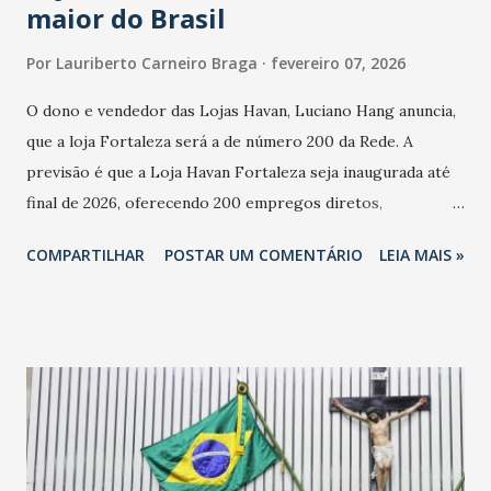
maior do Brasil
Por
Lauriberto Carneiro Braga
fevereiro 07, 2026
O dono e vendedor das Lojas Havan, Luciano Hang anuncia,
que a loja Fortaleza será a de número 200 da Rede. A
previsão é que a Loja Havan Fortaleza seja inaugurada até
final de 2026, oferecendo 200 empregos diretos,
totalizando na Rede 25 mil vendedores. A localização da
COMPARTILHAR
POSTAR UM COMENTÁRIO
LEIA MAIS »
Havan Fortaleza ainda não foi anunciada oficialmente, mas
fontes extraoficiais indicam, que será na Avenida
Washington Soares-Messejana. Uma coisa é certa: será a
maior loja Havan do Brasil.