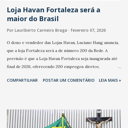
cresceu. De acordo com a pesquisa, 44% dos n...
Loja Havan Fortaleza será a
maior do Brasil
Por
Lauriberto Carneiro Braga
fevereiro 07, 2026
O dono e vendedor das Lojas Havan, Luciano Hang anuncia,
que a loja Fortaleza será a de número 200 da Rede. A
previsão é que a Loja Havan Fortaleza seja inaugurada até
final de 2026, oferecendo 200 empregos diretos,
totalizando na Rede 25 mil vendedores. A localização da
COMPARTILHAR
POSTAR UM COMENTÁRIO
LEIA MAIS »
Havan Fortaleza ainda não foi anunciada oficialmente, mas
fontes extraoficiais indicam, que será na Avenida
Washington Soares-Messejana. Uma coisa é certa: será a
maior loja Havan do Brasil.