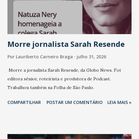
consistência, e nesta edição isso fica ainda mais claro.
Vamos reforçar que ser genuíno sustenta a confiança entre
marcas, pessoas e mercado", afirma Tamires So...
Morre jornalista Sarah Resende
Por
Lauriberto Carneiro Braga
julho 31, 2026
Morre a jornalista Sarah Resende, da Globo News. Foi
editora sênior, roteirista e produtora de Podcast.
Trabalhou também na Folha de São Paulo.
COMPARTILHAR
POSTAR UM COMENTÁRIO
LEIA MAIS »