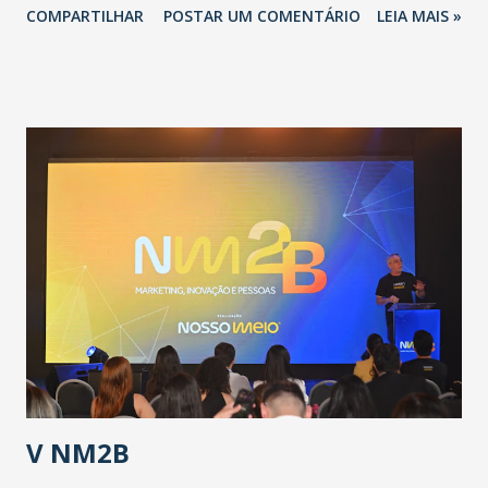
COMPARTILHAR
POSTAR UM COMENTÁRIO
LEIA MAIS »
adotadas pelo Governo do Estado na contenção da
pandemia e atendimento aos enfermos. O secretário
informou que o Estado tem desenvolvido um plano de
contingência pautado em formas de reconhecimento da
população suspeita e de cuidados com os ambientes
públicos e domiciliares. “Nós não estamos vivendo uma
epidemia comum, como temos em todos os anos, com
aumento de casos de dengue, influenza ou H1N1. Trata-se
de uma epidemia com um vírus diferente, com um poder de
contaminação maior que outros coronavírus”, apontou o
secretário. Segundo ele, é uma epidemia com chance de
contaminação alta, podendo gerar um grande risco à
população e ao sistema de saúde. “Precisamos saber fazer a
estratificação do risco da doença, para não so...
V NM2B