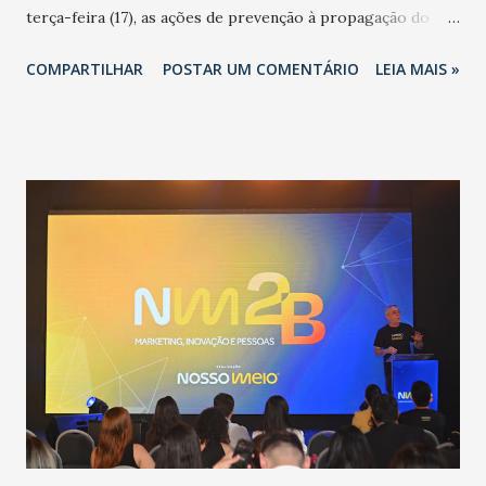
terça-feira (17), as ações de prevenção à propagação do
novo coronavírus (Covid-19) e as recentes medidas
COMPARTILHAR
POSTAR UM COMENTÁRIO
LEIA MAIS »
adotadas pelo Governo do Estado na contenção da
pandemia e atendimento aos enfermos. O secretário
informou que o Estado tem desenvolvido um plano de
contingência pautado em formas de reconhecimento da
população suspeita e de cuidados com os ambientes
públicos e domiciliares. “Nós não estamos vivendo uma
epidemia comum, como temos em todos os anos, com
aumento de casos de dengue, influenza ou H1N1. Trata-se
de uma epidemia com um vírus diferente, com um poder de
contaminação maior que outros coronavírus”, apontou o
secretário. Segundo ele, é uma epidemia com chance de
contaminação alta, podendo gerar um grande risco à
população e ao sistema de saúde. “Precisamos saber fazer a
estratificação do risco da doença, para não so...