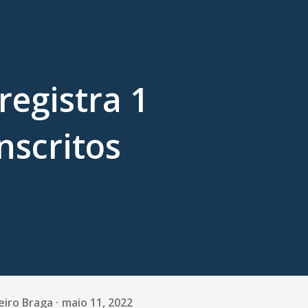
egistra 1
nscritos
eiro Braga
maio 11, 2022