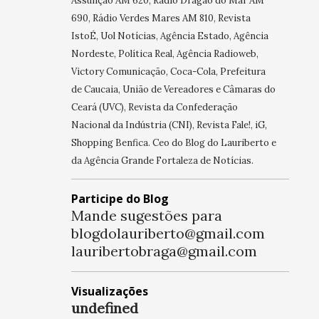
Assunção AM 620, Rádio Dragão do Mar AM
690, Rádio Verdes Mares AM 810, Revista
IstoÉ, Uol Notícias, Agência Estado, Agência
Nordeste, Política Real, Agência Radioweb,
Victory Comunicação, Coca-Cola, Prefeitura
de Caucaia, União de Vereadores e Câmaras do
Ceará (UVC), Revista da Confederação
Nacional da Indústria (CNI), Revista Fale!, iG,
Shopping Benfica. Ceo do Blog do Lauriberto e
da Agência Grande Fortaleza de Notícias.
Participe do Blog
Mande sugestões para
blogdolauriberto@gmail.com
lauribertobraga@gmail.com
Visualizações
u
n
d
e
f
n
e
d