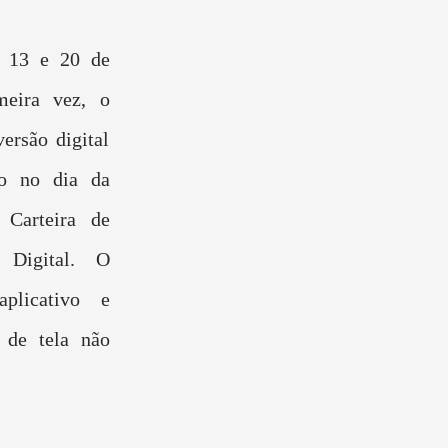
m 13 e 20 de
meira vez, o
ersão digital
ão no dia da
, Carteira de
 Digital. O
plicativo e
s de tela não