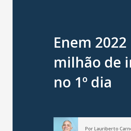
Enem 2022 r
milhão de i
no 1º dia
Por
Lauriberto Carn