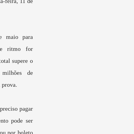
a-feira, 11 de
e maio para
se ritmo for
total supere o
 milhões de
 prova.
 preciso pagar
nto pode ser
 ou por boleto