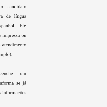
o candidato
va de língua
spanhol. Ele
e impresso ou
um atendimento
emplo).
eenche um
informa se já
s informações