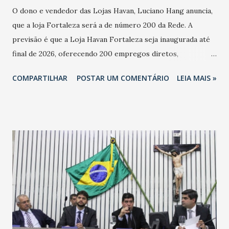
O dono e vendedor das Lojas Havan, Luciano Hang anuncia,
que a loja Fortaleza será a de número 200 da Rede. A
previsão é que a Loja Havan Fortaleza seja inaugurada até
final de 2026, oferecendo 200 empregos diretos,
totalizando na Rede 25 mil vendedores. A localização da
COMPARTILHAR
POSTAR UM COMENTÁRIO
LEIA MAIS »
Havan Fortaleza ainda não foi anunciada oficialmente, mas
fontes extraoficiais indicam, que será na Avenida
Washington Soares-Messejana. Uma coisa é certa: será a
maior loja Havan do Brasil.