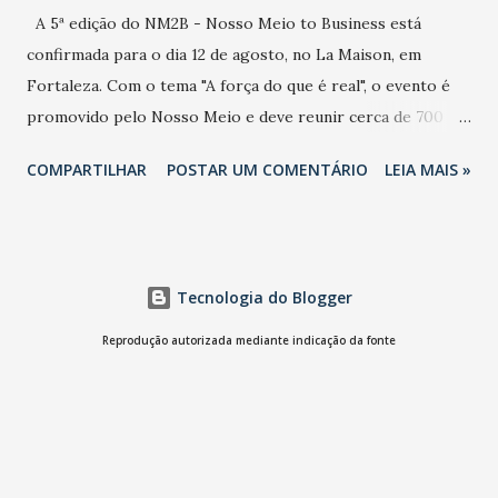
A 5ª edição do NM2B - Nosso Meio to Business está
confirmada para o dia 12 de agosto, no La Maison, em
Fortaleza. Com o tema "A força do que é real", o evento é
promovido pelo Nosso Meio e deve reunir cerca de 700
participantes, entre executivos, empreendedores, gestores
COMPARTILHAR
POSTAR UM COMENTÁRIO
LEIA MAIS »
e lideranças do Mercado Nacional. Desde 2022, o NM2B
consolidou-se como um dos principais encontros do setor
de negócios do Nordeste, reunindo profissionais de marcas
como Bradesco, Samsung, Carrefour, Banco do Nordeste,
Tecnologia do Blogger
LinkedIn, VISA, Grupo 3corações, TikTok e M. Dias Branco.
A nova edição chega em um momento em que autenticidade
Reprodução autorizada mediante indicação da fonte
e consistência ganham peso nas conversas sobre marca,
liderança e estratégia. - Vivemos um momento em que todo
mundo fala muito e poucos entregam de verdade. O NM2B
sempre existiu para dar palco a quem constrói com
consistência, e nesta edição isso fica ainda mais claro.