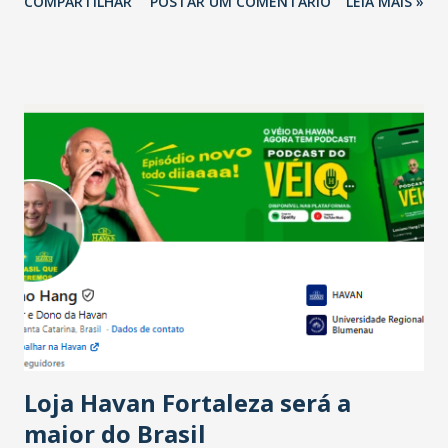
COMPARTILHAR
POSTAR UM COMENTÁRIO
LEIA MAIS »
relação ao último trimestre deste ano, 56% também
projetam crescimento (foto Helena Lopes). A confiança do
setor é sustentada principalmente pelo desempenho
recente das empresas, impulsionado pelas
confraternizações de fim de ano e pelo pagamento do 13º
Salário para um número maior de trabalhadores, já que o
país tem a menor taxa de desemprego dos anos recentes.
Ainda segundo a Pesquisa, em novembro de 2025, 40% dos
bares e restaurantes operaram com lucro e outros 40%
registraram equilíbrio financeiro. Já o percentual de
estabelecimentos no prejuízo ficou em 19%, pouco abaixo
do observado no mês anterior. Outros 1% não existiam em
novembro. Em relação a outubro, o faturamento também
cresceu. De acordo com a pesquisa, 44% dos n...
Loja Havan Fortaleza será a
maior do Brasil