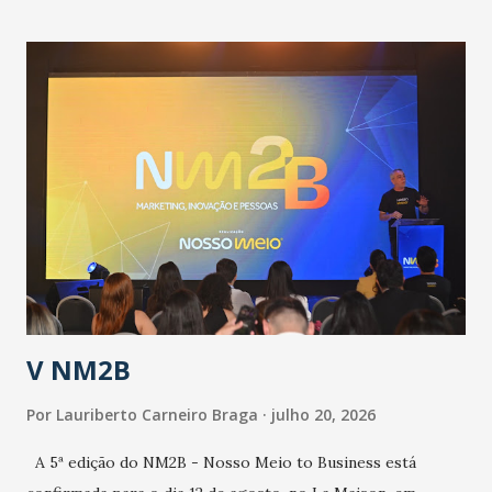
informou que o Estado tem desenvolvido um plano de
contingência pautado em formas de reconhecimento da
população suspeita e de cuidados com os ambientes
públicos e domiciliares. “Nós não estamos vivendo uma
epidemia comum, como temos em todos os anos, com
aumento de casos de dengue, influenza ou H1N1. Trata-se
de uma epidemia com um vírus diferente, com um poder de
contaminação maior que outros coronavírus”, apontou o
secretário. Segundo ele, é uma epidemia com chance de
contaminação alta, podendo gerar um grande risco à
população e ao sistema de saúde. “Precisamos saber fazer a
estratificação do risco da doença, para não so...
V NM2B
Por
Lauriberto Carneiro Braga
julho 20, 2026
A 5ª edição do NM2B - Nosso Meio to Business está