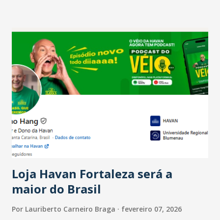
setor é sustentada principalmente pelo desempenho
recente das empresas, impulsionado pelas
confraternizações de fim de ano e pelo pagamento do 13º
Salário para um número maior de trabalhadores, já que o
país tem a menor taxa de desemprego dos anos recentes.
Ainda segundo a Pesquisa, em novembro de 2025, 40% dos
bares e restaurantes operaram com lucro e outros 40%
registraram equilíbrio financeiro. Já o percentual de
estabelecimentos no prejuízo ficou em 19%, pouco abaixo
do observado no mês anterior. Outros 1% não existiam em
novembro. Em relação a outubro, o faturamento também
cresceu. De acordo com a pesquisa, 44% dos n...
Loja Havan Fortaleza será a
maior do Brasil
Por
Lauriberto Carneiro Braga
fevereiro 07, 2026