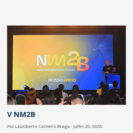
pandemia e atendimento aos enfermos. O secretário
informou que o Estado tem desenvolvido um plano de
contingência pautado em formas de reconhecimento da
população suspeita e de cuidados com os ambientes
públicos e domiciliares. “Nós não estamos vivendo uma
epidemia comum, como temos em todos os anos, com
aumento de casos de dengue, influenza ou H1N1. Trata-se
de uma epidemia com um vírus diferente, com um poder de
contaminação maior que outros coronavírus”, apontou o
secretário. Segundo ele, é uma epidemia com chance de
contaminação alta, podendo gerar um grande risco à
população e ao sistema de saúde. “Precisamos saber fazer a
estratificação do risco da doença, para não so...
V NM2B
Por
Lauriberto Carneiro Braga
julho 20, 2026