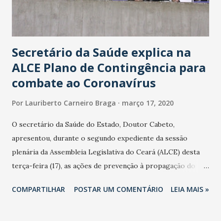
Secretário da Saúde explica na
ALCE Plano de Contingência para
combate ao Coronavírus
Por
Lauriberto Carneiro Braga
março 17, 2020
O secretário da Saúde do Estado, Doutor Cabeto,
apresentou, durante o segundo expediente da sessão
plenária da Assembleia Legislativa do Ceará (ALCE) desta
terça-feira (17), as ações de prevenção à propagação do
novo coronavírus (Covid-19) e as recentes medidas
COMPARTILHAR
POSTAR UM COMENTÁRIO
LEIA MAIS »
adotadas pelo Governo do Estado na contenção da
pandemia e atendimento aos enfermos. O secretário