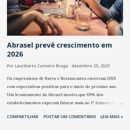
Abrasel prevê crescimento em
2026
Por
Lauriberto Carneiro Braga
dezembro 25, 2025
Os empresários de Bares e Restaurantes encerram 2025
com expectativas positivas para o início do próximo ano.
Um levantamento da Abrasel mostra que 69% dos
estabelecimentos esperam faturar mais no 1º trimestre de
2026 em comparação com o mesmo período de 2025. Em
COMPARTILHAR
POSTAR UM COMENTÁRIO
LEIA MAIS »
relação ao último trimestre deste ano, 56% também
projetam crescimento (foto Helena Lopes). A confiança do