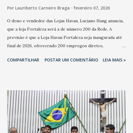
Por
Lauriberto Carneiro Braga
fevereiro 07, 2026
O dono e vendedor das Lojas Havan, Luciano Hang anuncia,
que a loja Fortaleza será a de número 200 da Rede. A
previsão é que a Loja Havan Fortaleza seja inaugurada até
final de 2026, oferecendo 200 empregos diretos,
totalizando na Rede 25 mil vendedores. A localização da
COMPARTILHAR
POSTAR UM COMENTÁRIO
LEIA MAIS »
Havan Fortaleza ainda não foi anunciada oficialmente, mas
fontes extraoficiais indicam, que será na Avenida
Washington Soares-Messejana. Uma coisa é certa: será a
maior loja Havan do Brasil.