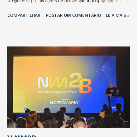
terça-feira (17), as ações de prevenção à propagação do
novo coronavírus (Covid-19) e as recentes medidas
COMPARTILHAR
POSTAR UM COMENTÁRIO
LEIA MAIS »
adotadas pelo Governo do Estado na contenção da
pandemia e atendimento aos enfermos. O secretário
informou que o Estado tem desenvolvido um plano de
contingência pautado em formas de reconhecimento da
população suspeita e de cuidados com os ambientes
públicos e domiciliares. “Nós não estamos vivendo uma
epidemia comum, como temos em todos os anos, com
aumento de casos de dengue, influenza ou H1N1. Trata-se
de uma epidemia com um vírus diferente, com um poder de
contaminação maior que outros coronavírus”, apontou o
secretário. Segundo ele, é uma epidemia com chance de
contaminação alta, podendo gerar um grande risco à
população e ao sistema de saúde. “Precisamos saber fazer a
estratificação do risco da doença, para não so...