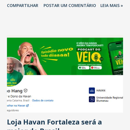
COMPARTILHAR
POSTAR UM COMENTÁRIO
LEIA MAIS »
relação ao último trimestre deste ano, 56% também
projetam crescimento (foto Helena Lopes). A confiança do
setor é sustentada principalmente pelo desempenho
recente das empresas, impulsionado pelas
confraternizações de fim de ano e pelo pagamento do 13º
Salário para um número maior de trabalhadores, já que o
país tem a menor taxa de desemprego dos anos recentes.
Ainda segundo a Pesquisa, em novembro de 2025, 40% dos
bares e restaurantes operaram com lucro e outros 40%
registraram equilíbrio financeiro. Já o percentual de
estabelecimentos no prejuízo ficou em 19%, pouco abaixo
do observado no mês anterior. Outros 1% não existiam em
novembro. Em relação a outubro, o faturamento também
cresceu. De acordo com a pesquisa, 44% dos n...
Loja Havan Fortaleza será a