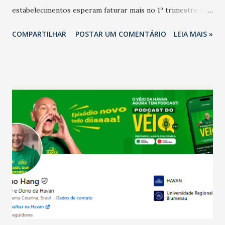
estabelecimentos esperam faturar mais no 1º trimestre de
2026 em comparação com o mesmo período de 2025. Em
COMPARTILHAR
POSTAR UM COMENTÁRIO
LEIA MAIS »
relação ao último trimestre deste ano, 56% também
projetam crescimento (foto Helena Lopes). A confiança do
setor é sustentada principalmente pelo desempenho
recente das empresas, impulsionado pelas
confraternizações de fim de ano e pelo pagamento do 13º
Salário para um número maior de trabalhadores, já que o
país tem a menor taxa de desemprego dos anos recentes.
Ainda segundo a Pesquisa, em novembro de 2025, 40% dos
bares e restaurantes operaram com lucro e outros 40%
registraram equilíbrio financeiro. Já o percentual de
estabelecimentos no prejuízo ficou em 19%, pouco abaixo
do observado no mês anterior. Outros 1% não existiam em
novembro. Em relação a outubro, o faturamento também
cresceu. De acordo com a pesquisa, 44% dos n...