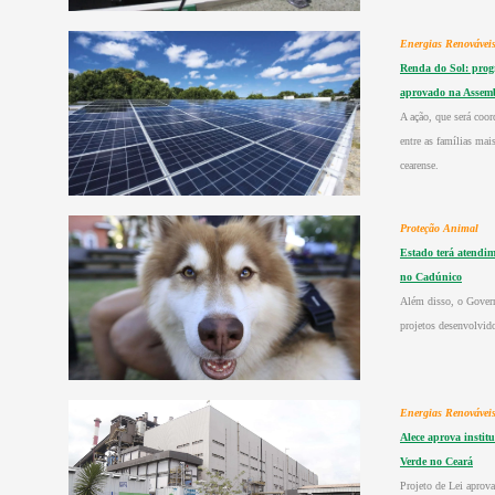
Energias Renovávei
Renda do Sol: progr
aprovado na Assemb
A ação, que será coor
entre as famílias mai
cearense.
Proteção Animal
Estado terá atendime
no Cadúnico
Além disso, o Govern
projetos desenvolvido
Energias Renovávei
Alece aprova instit
Verde no Ceará
Projeto de Lei aprov