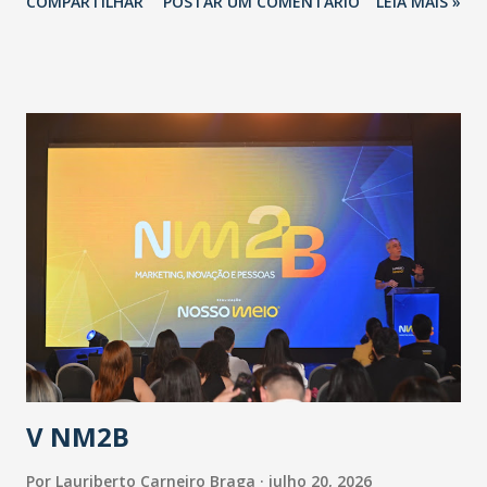
COMPARTILHAR
POSTAR UM COMENTÁRIO
LEIA MAIS »
adotadas pelo Governo do Estado na contenção da
pandemia e atendimento aos enfermos. O secretário
informou que o Estado tem desenvolvido um plano de
contingência pautado em formas de reconhecimento da
população suspeita e de cuidados com os ambientes
públicos e domiciliares. “Nós não estamos vivendo uma
epidemia comum, como temos em todos os anos, com
aumento de casos de dengue, influenza ou H1N1. Trata-se
de uma epidemia com um vírus diferente, com um poder de
contaminação maior que outros coronavírus”, apontou o
secretário. Segundo ele, é uma epidemia com chance de
contaminação alta, podendo gerar um grande risco à
população e ao sistema de saúde. “Precisamos saber fazer a
estratificação do risco da doença, para não so...
V NM2B
Por
Lauriberto Carneiro Braga
julho 20, 2026