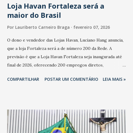
Loja Havan Fortaleza será a
maior do Brasil
Por
Lauriberto Carneiro Braga
fevereiro 07, 2026
O dono e vendedor das Lojas Havan, Luciano Hang anuncia,
que a loja Fortaleza será a de número 200 da Rede. A
previsão é que a Loja Havan Fortaleza seja inaugurada até
final de 2026, oferecendo 200 empregos diretos,
totalizando na Rede 25 mil vendedores. A localização da
COMPARTILHAR
POSTAR UM COMENTÁRIO
LEIA MAIS »
Havan Fortaleza ainda não foi anunciada oficialmente, mas
fontes extraoficiais indicam, que será na Avenida
Washington Soares-Messejana. Uma coisa é certa: será a
maior loja Havan do Brasil.