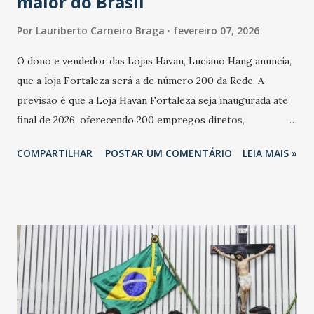
maior do Brasil
Por
Lauriberto Carneiro Braga
fevereiro 07, 2026
O dono e vendedor das Lojas Havan, Luciano Hang anuncia,
que a loja Fortaleza será a de número 200 da Rede. A
previsão é que a Loja Havan Fortaleza seja inaugurada até
final de 2026, oferecendo 200 empregos diretos,
totalizando na Rede 25 mil vendedores. A localização da
COMPARTILHAR
POSTAR UM COMENTÁRIO
LEIA MAIS »
Havan Fortaleza ainda não foi anunciada oficialmente, mas
fontes extraoficiais indicam, que será na Avenida
Washington Soares-Messejana. Uma coisa é certa: será a
maior loja Havan do Brasil.