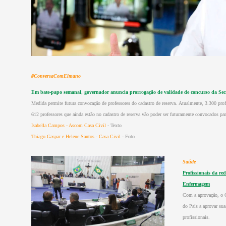
#ConversaComElmano
Em bate-papo semanal, governador anuncia prorrogação de validade de concurso da Sec
Medida permite futura convocação de professores do cadastro de reserva. Atualmente, 3.300 pro
612 professores que ainda estão no cadastro de reserva vão poder ser futuramente convocados para
Isabella Campos - Ascom Casa Civil
- Texto
Thiago Gaspar e Helene Santos - Casa Civil
- Foto
Saúde
Profissionais da re
Enfermagem
Com a aprovação, o C
do País a aprovar sua
profissionais.