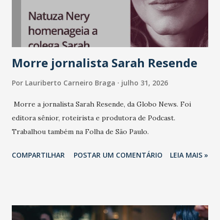
consistência, e nesta edição isso fica ainda mais claro.
Vamos reforçar que ser genuíno sustenta a confiança entre
marcas, pessoas e mercado", afirma Tamires So...
Morre jornalista Sarah Resende
Por
Lauriberto Carneiro Braga
julho 31, 2026
Morre a jornalista Sarah Resende, da Globo News. Foi
editora sênior, roteirista e produtora de Podcast.
Trabalhou também na Folha de São Paulo.
COMPARTILHAR
POSTAR UM COMENTÁRIO
LEIA MAIS »