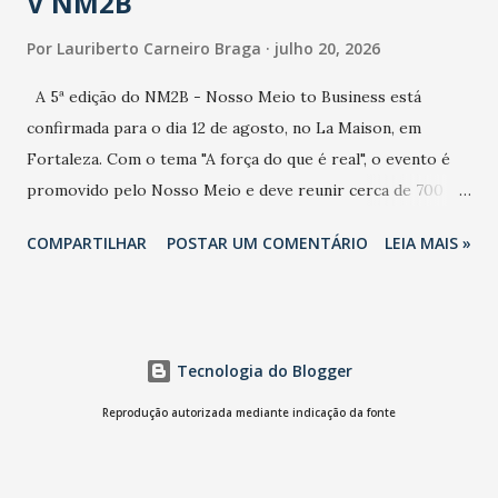
V NM2B
Por
Lauriberto Carneiro Braga
julho 20, 2026
A 5ª edição do NM2B - Nosso Meio to Business está
confirmada para o dia 12 de agosto, no La Maison, em
Fortaleza. Com o tema "A força do que é real", o evento é
promovido pelo Nosso Meio e deve reunir cerca de 700
participantes, entre executivos, empreendedores, gestores
COMPARTILHAR
POSTAR UM COMENTÁRIO
LEIA MAIS »
e lideranças do Mercado Nacional. Desde 2022, o NM2B
consolidou-se como um dos principais encontros do setor
de negócios do Nordeste, reunindo profissionais de marcas
como Bradesco, Samsung, Carrefour, Banco do Nordeste,
Tecnologia do Blogger
LinkedIn, VISA, Grupo 3corações, TikTok e M. Dias Branco.
A nova edição chega em um momento em que autenticidade
Reprodução autorizada mediante indicação da fonte
e consistência ganham peso nas conversas sobre marca,
liderança e estratégia. - Vivemos um momento em que todo