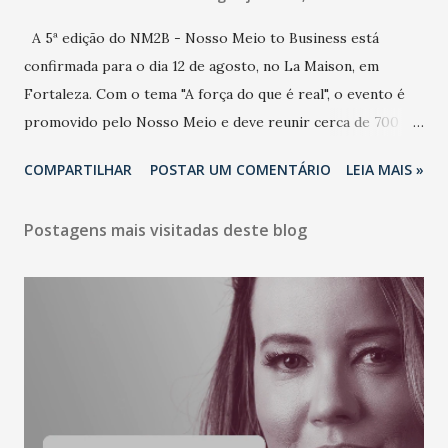
A 5ª edição do NM2B - Nosso Meio to Business está
confirmada para o dia 12 de agosto, no La Maison, em
Fortaleza. Com o tema "A força do que é real", o evento é
promovido pelo Nosso Meio e deve reunir cerca de 700
participantes, entre executivos, empreendedores, gestores
COMPARTILHAR
POSTAR UM COMENTÁRIO
LEIA MAIS »
e lideranças do Mercado Nacional. Desde 2022, o NM2B
consolidou-se como um dos principais encontros do setor
Postagens mais visitadas deste blog
de negócios do Nordeste, reunindo profissionais de marcas
como Bradesco, Samsung, Carrefour, Banco do Nordeste,
LinkedIn, VISA, Grupo 3corações, TikTok e M. Dias Branco.
A nova edição chega em um momento em que autenticidade
e consistência ganham peso nas conversas sobre marca,
liderança e estratégia. - Vivemos um momento em que todo
mundo fala muito e poucos entregam de verdade. O NM2B
sempre existiu para dar palco a quem constrói com