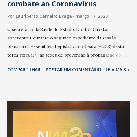
combate ao Coronavírus
Por
Lauriberto Carneiro Braga
março 17, 2020
O secretário da Saúde do Estado, Doutor Cabeto,
apresentou, durante o segundo expediente da sessão
plenária da Assembleia Legislativa do Ceará (ALCE) desta
terça-feira (17), as ações de prevenção à propagação do
novo coronavírus (Covid-19) e as recentes medidas
COMPARTILHAR
POSTAR UM COMENTÁRIO
LEIA MAIS »
adotadas pelo Governo do Estado na contenção da
pandemia e atendimento aos enfermos. O secretário
informou que o Estado tem desenvolvido um plano de
contingência pautado em formas de reconhecimento da
população suspeita e de cuidados com os ambientes
públicos e domiciliares. “Nós não estamos vivendo uma
epidemia comum, como temos em todos os anos, com
aumento de casos de dengue, influenza ou H1N1. Trata-se