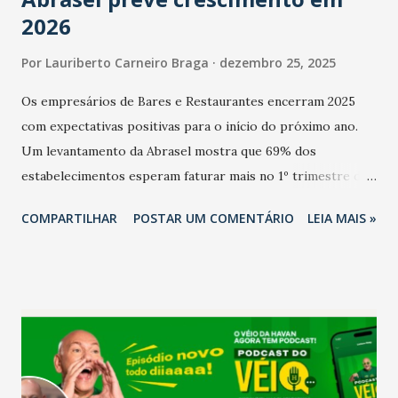
2026
Por
Lauriberto Carneiro Braga
dezembro 25, 2025
Os empresários de Bares e Restaurantes encerram 2025
com expectativas positivas para o início do próximo ano.
Um levantamento da Abrasel mostra que 69% dos
estabelecimentos esperam faturar mais no 1º trimestre de
2026 em comparação com o mesmo período de 2025. Em
COMPARTILHAR
POSTAR UM COMENTÁRIO
LEIA MAIS »
relação ao último trimestre deste ano, 56% também
projetam crescimento (foto Helena Lopes). A confiança do
setor é sustentada principalmente pelo desempenho
recente das empresas, impulsionado pelas
confraternizações de fim de ano e pelo pagamento do 13º
Salário para um número maior de trabalhadores, já que o
país tem a menor taxa de desemprego dos anos recentes.