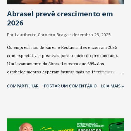
Abrasel prevê crescimento em
2026
Por
Lauriberto Carneiro Braga
dezembro 25, 2025
Os empresários de Bares e Restaurantes encerram 2025
com expectativas positivas para o início do próximo ano.
Um levantamento da Abrasel mostra que 69% dos
estabelecimentos esperam faturar mais no 1º trimestre de
2026 em comparação com o mesmo período de 2025. Em
COMPARTILHAR
POSTAR UM COMENTÁRIO
LEIA MAIS »
relação ao último trimestre deste ano, 56% também
projetam crescimento (foto Helena Lopes). A confiança do
setor é sustentada principalmente pelo desempenho
recente das empresas, impulsionado pelas
confraternizações de fim de ano e pelo pagamento do 13º
Salário para um número maior de trabalhadores, já que o