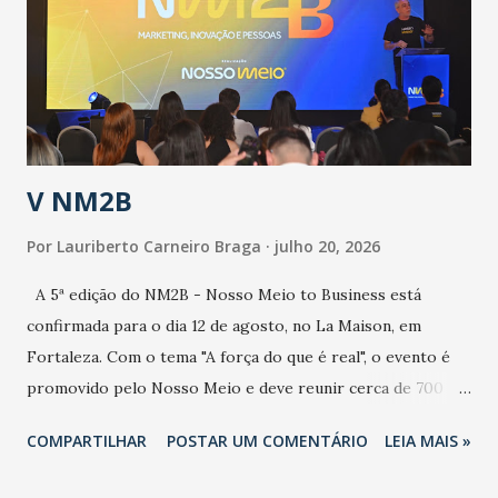
de uma epidemia com um vírus diferente, com um poder de
contaminação maior que outros coronavírus”, apontou o
secretário. Segundo ele, é uma epidemia com chance de
contaminação alta, podendo gerar um grande risco à
população e ao sistema de saúde. “Precisamos saber fazer a
estratificação do risco da doença, para não so...
V NM2B
Por
Lauriberto Carneiro Braga
julho 20, 2026
A 5ª edição do NM2B - Nosso Meio to Business está
confirmada para o dia 12 de agosto, no La Maison, em
Fortaleza. Com o tema "A força do que é real", o evento é
promovido pelo Nosso Meio e deve reunir cerca de 700
participantes, entre executivos, empreendedores, gestores
COMPARTILHAR
POSTAR UM COMENTÁRIO
LEIA MAIS »
e lideranças do Mercado Nacional. Desde 2022, o NM2B
consolidou-se como um dos principais encontros do setor