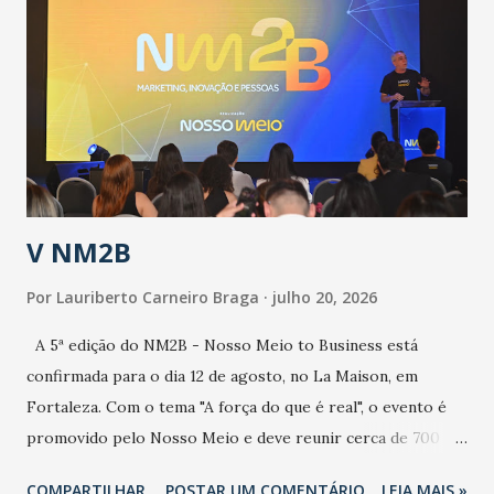
epidemia comum, como temos em todos os anos, com
aumento de casos de dengue, influenza ou H1N1. Trata-se
de uma epidemia com um vírus diferente, com um poder de
contaminação maior que outros coronavírus”, apontou o
secretário. Segundo ele, é uma epidemia com chance de
contaminação alta, podendo gerar um grande risco à
população e ao sistema de saúde. “Precisamos saber fazer a
estratificação do risco da doença, para não so...
V NM2B
Por
Lauriberto Carneiro Braga
julho 20, 2026
A 5ª edição do NM2B - Nosso Meio to Business está
confirmada para o dia 12 de agosto, no La Maison, em
Fortaleza. Com o tema "A força do que é real", o evento é
promovido pelo Nosso Meio e deve reunir cerca de 700
participantes, entre executivos, empreendedores, gestores
COMPARTILHAR
POSTAR UM COMENTÁRIO
LEIA MAIS »