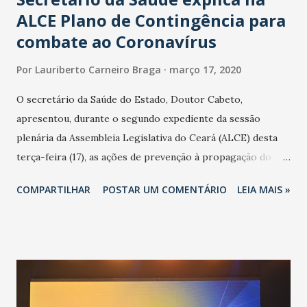
ALCE Plano de Contingência para
combate ao Coronavírus
Por
Lauriberto Carneiro Braga
março 17, 2020
O secretário da Saúde do Estado, Doutor Cabeto,
apresentou, durante o segundo expediente da sessão
plenária da Assembleia Legislativa do Ceará (ALCE) desta
terça-feira (17), as ações de prevenção à propagação do
novo coronavírus (Covid-19) e as recentes medidas
COMPARTILHAR
POSTAR UM COMENTÁRIO
LEIA MAIS »
adotadas pelo Governo do Estado na contenção da
pandemia e atendimento aos enfermos. O secretário
informou que o Estado tem desenvolvido um plano de
contingência pautado em formas de reconhecimento da
população suspeita e de cuidados com os ambientes
públicos e domiciliares. “Nós não estamos vivendo uma