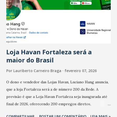
Ainda segundo a Pesquisa, em novembro de 2025, 40% dos
bares e restaurantes operaram com lucro e outros 40%
registraram equilíbrio financeiro. Já o percentual de
estabelecimentos no prejuízo ficou em 19%, pouco abaixo
do observado no mês anterior. Outros 1% não existiam em
novembro. Em relação a outubro, o faturamento também
cresceu. De acordo com a pesquisa, 44% dos n...
Loja Havan Fortaleza será a
maior do Brasil
Por
Lauriberto Carneiro Braga
fevereiro 07, 2026
O dono e vendedor das Lojas Havan, Luciano Hang anuncia,
que a loja Fortaleza será a de número 200 da Rede. A
previsão é que a Loja Havan Fortaleza seja inaugurada até
final de 2026, oferecendo 200 empregos diretos,
totalizando na Rede 25 mil vendedores. A localização da
COMPARTILHAR
POSTAR UM COMENTÁRIO
LEIA MAIS »