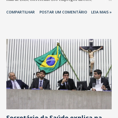
totalizando na Rede 25 mil vendedores. A localização da
COMPARTILHAR
POSTAR UM COMENTÁRIO
LEIA MAIS »
Havan Fortaleza ainda não foi anunciada oficialmente, mas
fontes extraoficiais indicam, que será na Avenida
Washington Soares-Messejana. Uma coisa é certa: será a
maior loja Havan do Brasil.
Secretário da Saúde explica na