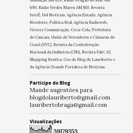
Assunção AM 620, Rádio Dragão do Mar AM
690, Rádio Verdes Mares AM 810, Revista
IstoÉ, Uol Notícias, Agência Estado, Agência
Nordeste, Política Real, Agência Radioweb,
Victory Comunicação, Coca-Cola, Prefeitura
de Caucaia, União de Vereadores e Câmaras do
Ceará (UVC), Revista da Confederação
Nacional da Indústria (CNI), Revista Fale!, iG,
Shopping Benfica. Ceo do Blog do Lauriberto e
da Agência Grande Fortaleza de Notícias.
Participe do Blog
Mande sugestões para
blogdolauriberto@gmail.com
lauribertobraga@gmail.com
Visualizações
3
9
1
7
9
3
5
3