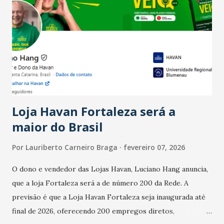
Ainda segundo a Pesquisa, em novembro de 2025, 40% dos
bares e restaurantes operaram com lucro e outros 40%
registraram equilíbrio financeiro. Já o percentual de
estabelecimentos no prejuízo ficou em 19%, pouco abaixo
do observado no mês anterior. Outros 1% não existiam em
novembro. Em relação a outubro, o faturamento também
cresceu. De acordo com a pesquisa, 44% dos n...
Loja Havan Fortaleza será a
maior do Brasil
Por
Lauriberto Carneiro Braga
fevereiro 07, 2026
O dono e vendedor das Lojas Havan, Luciano Hang anuncia,
que a loja Fortaleza será a de número 200 da Rede. A
previsão é que a Loja Havan Fortaleza seja inaugurada até
final de 2026, oferecendo 200 empregos diretos,