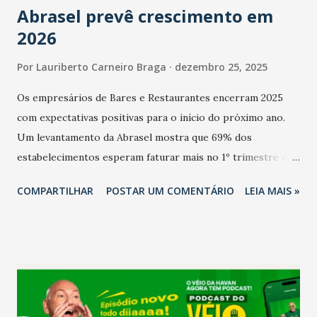
Abrasel prevê crescimento em
2026
Por
Lauriberto Carneiro Braga
dezembro 25, 2025
Os empresários de Bares e Restaurantes encerram 2025
com expectativas positivas para o início do próximo ano.
Um levantamento da Abrasel mostra que 69% dos
estabelecimentos esperam faturar mais no 1º trimestre de
2026 em comparação com o mesmo período de 2025. Em
COMPARTILHAR
POSTAR UM COMENTÁRIO
LEIA MAIS »
relação ao último trimestre deste ano, 56% também
projetam crescimento (foto Helena Lopes). A confiança do
setor é sustentada principalmente pelo desempenho
recente das empresas, impulsionado pelas
confraternizações de fim de ano e pelo pagamento do 13º
Salário para um número maior de trabalhadores, já que o
país tem a menor taxa de desemprego dos anos recentes.