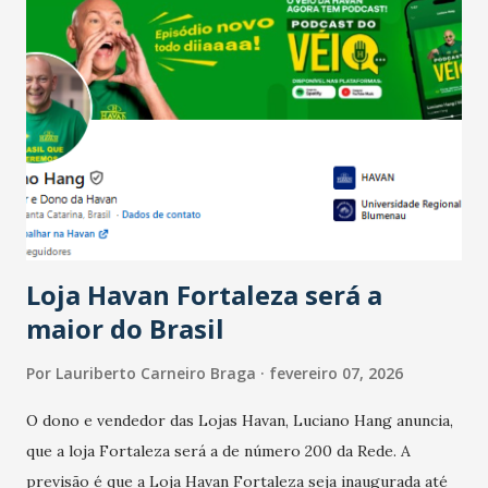
Salário para um número maior de trabalhadores, já que o
país tem a menor taxa de desemprego dos anos recentes.
Ainda segundo a Pesquisa, em novembro de 2025, 40% dos
bares e restaurantes operaram com lucro e outros 40%
registraram equilíbrio financeiro. Já o percentual de
estabelecimentos no prejuízo ficou em 19%, pouco abaixo
do observado no mês anterior. Outros 1% não existiam em
novembro. Em relação a outubro, o faturamento também
cresceu. De acordo com a pesquisa, 44% dos n...
Loja Havan Fortaleza será a
maior do Brasil
Por
Lauriberto Carneiro Braga
fevereiro 07, 2026
O dono e vendedor das Lojas Havan, Luciano Hang anuncia,
que a loja Fortaleza será a de número 200 da Rede. A
previsão é que a Loja Havan Fortaleza seja inaugurada até