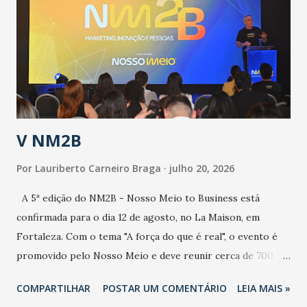
aumento de casos de dengue, influenza ou H1N1. Trata-se
de uma epidemia com um vírus diferente, com um poder de
contaminação maior que outros coronavírus”, apontou o
secretário. Segundo ele, é uma epidemia com chance de
contaminação alta, podendo gerar um grande risco à
população e ao sistema de saúde. “Precisamos saber fazer a
estratificação do risco da doença, para não so...
V NM2B
Por
Lauriberto Carneiro Braga
julho 20, 2026
A 5ª edição do NM2B - Nosso Meio to Business está
confirmada para o dia 12 de agosto, no La Maison, em
Fortaleza. Com o tema "A força do que é real", o evento é
promovido pelo Nosso Meio e deve reunir cerca de 700
participantes, entre executivos, empreendedores, gestores
COMPARTILHAR
POSTAR UM COMENTÁRIO
LEIA MAIS »
e lideranças do Mercado Nacional. Desde 2022, o NM2B