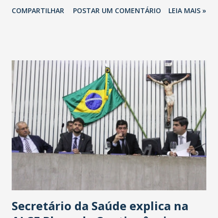
totalizando na Rede 25 mil vendedores. A localização da
COMPARTILHAR
POSTAR UM COMENTÁRIO
LEIA MAIS »
Havan Fortaleza ainda não foi anunciada oficialmente, mas
fontes extraoficiais indicam, que será na Avenida
Washington Soares-Messejana. Uma coisa é certa: será a
maior loja Havan do Brasil.
Secretário da Saúde explica na