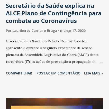
Secretário da Saúde explica na
ALCE Plano de Contingência para
combate ao Coronavírus
Por
Lauriberto Carneiro Braga
março 17, 2020
O secretário da Saúde do Estado, Doutor Cabeto,
apresentou, durante o segundo expediente da sessão
plenária da Assembleia Legislativa do Ceará (ALCE) desta
terça-feira (17), as ações de prevenção à propagação do
novo coronavírus (Covid-19) e as recentes medidas
COMPARTILHAR
POSTAR UM COMENTÁRIO
LEIA MAIS »
adotadas pelo Governo do Estado na contenção da
pandemia e atendimento aos enfermos. O secretário
informou que o Estado tem desenvolvido um plano de
contingência pautado em formas de reconhecimento da
população suspeita e de cuidados com os ambientes