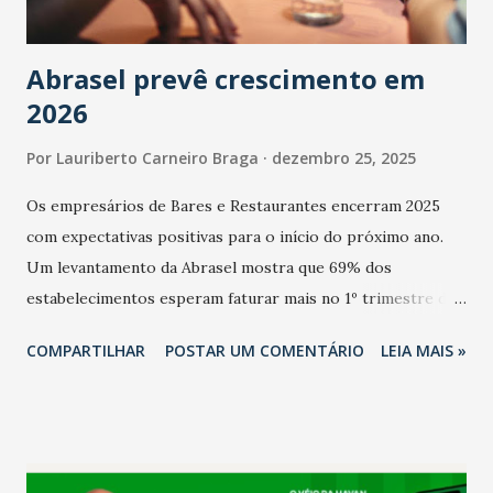
Abrasel prevê crescimento em
2026
Por
Lauriberto Carneiro Braga
dezembro 25, 2025
Os empresários de Bares e Restaurantes encerram 2025
com expectativas positivas para o início do próximo ano.
Um levantamento da Abrasel mostra que 69% dos
estabelecimentos esperam faturar mais no 1º trimestre de
2026 em comparação com o mesmo período de 2025. Em
COMPARTILHAR
POSTAR UM COMENTÁRIO
LEIA MAIS »
relação ao último trimestre deste ano, 56% também
projetam crescimento (foto Helena Lopes). A confiança do
setor é sustentada principalmente pelo desempenho
recente das empresas, impulsionado pelas
confraternizações de fim de ano e pelo pagamento do 13º