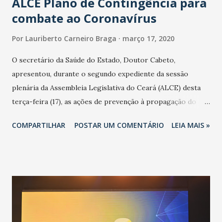
ALCE Plano de Contingência para
combate ao Coronavírus
Por
Lauriberto Carneiro Braga
março 17, 2020
O secretário da Saúde do Estado, Doutor Cabeto,
apresentou, durante o segundo expediente da sessão
plenária da Assembleia Legislativa do Ceará (ALCE) desta
terça-feira (17), as ações de prevenção à propagação do
novo coronavírus (Covid-19) e as recentes medidas
COMPARTILHAR
POSTAR UM COMENTÁRIO
LEIA MAIS »
adotadas pelo Governo do Estado na contenção da
pandemia e atendimento aos enfermos. O secretário
informou que o Estado tem desenvolvido um plano de
contingência pautado em formas de reconhecimento da
população suspeita e de cuidados com os ambientes
públicos e domiciliares. “Nós não estamos vivendo uma
epidemia comum, como temos em todos os anos, com