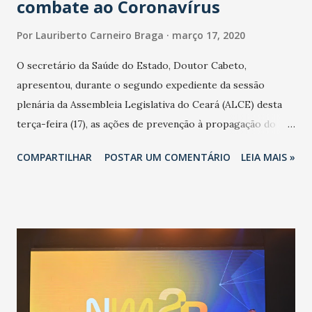
combate ao Coronavírus
Por
Lauriberto Carneiro Braga
março 17, 2020
O secretário da Saúde do Estado, Doutor Cabeto,
apresentou, durante o segundo expediente da sessão
plenária da Assembleia Legislativa do Ceará (ALCE) desta
terça-feira (17), as ações de prevenção à propagação do
novo coronavírus (Covid-19) e as recentes medidas
COMPARTILHAR
POSTAR UM COMENTÁRIO
LEIA MAIS »
adotadas pelo Governo do Estado na contenção da
pandemia e atendimento aos enfermos. O secretário
informou que o Estado tem desenvolvido um plano de
contingência pautado em formas de reconhecimento da
população suspeita e de cuidados com os ambientes
públicos e domiciliares. “Nós não estamos vivendo uma
epidemia comum, como temos em todos os anos, com
aumento de casos de dengue, influenza ou H1N1. Trata-se