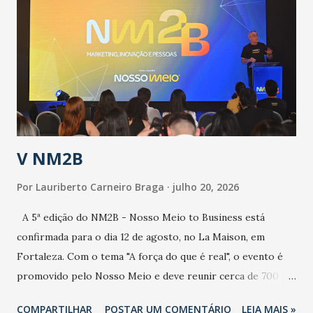
epidemia comum, como temos em todos os anos, com
aumento de casos de dengue, influenza ou H1N1. Trata-se
de uma epidemia com um vírus diferente, com um poder de
contaminação maior que outros coronavírus”, apontou o
secretário. Segundo ele, é uma epidemia com chance de
contaminação alta, podendo gerar um grande risco à
população e ao sistema de saúde. “Precisamos saber fazer a
estratificação do risco da doença, para não so...
V NM2B
Por
Lauriberto Carneiro Braga
julho 20, 2026
A 5ª edição do NM2B - Nosso Meio to Business está
confirmada para o dia 12 de agosto, no La Maison, em
Fortaleza. Com o tema "A força do que é real", o evento é
promovido pelo Nosso Meio e deve reunir cerca de 700
participantes, entre executivos, empreendedores, gestores
COMPARTILHAR
POSTAR UM COMENTÁRIO
LEIA MAIS »