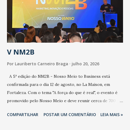
de uma epidemia com um vírus diferente, com um poder de
contaminação maior que outros coronavírus”, apontou o
secretário. Segundo ele, é uma epidemia com chance de
contaminação alta, podendo gerar um grande risco à
população e ao sistema de saúde. “Precisamos saber fazer a
estratificação do risco da doença, para não so...
V NM2B
Por
Lauriberto Carneiro Braga
julho 20, 2026
A 5ª edição do NM2B - Nosso Meio to Business está
confirmada para o dia 12 de agosto, no La Maison, em
Fortaleza. Com o tema "A força do que é real", o evento é
promovido pelo Nosso Meio e deve reunir cerca de 700
participantes, entre executivos, empreendedores, gestores
COMPARTILHAR
POSTAR UM COMENTÁRIO
LEIA MAIS »
e lideranças do Mercado Nacional. Desde 2022, o NM2B
consolidou-se como um dos principais encontros do setor