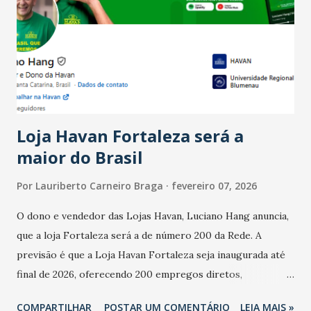
bares e restaurantes operaram com lucro e outros 40%
registraram equilíbrio financeiro. Já o percentual de
estabelecimentos no prejuízo ficou em 19%, pouco abaixo
do observado no mês anterior. Outros 1% não existiam em
novembro. Em relação a outubro, o faturamento também
cresceu. De acordo com a pesquisa, 44% dos n...
Loja Havan Fortaleza será a
maior do Brasil
Por
Lauriberto Carneiro Braga
fevereiro 07, 2026
O dono e vendedor das Lojas Havan, Luciano Hang anuncia,
que a loja Fortaleza será a de número 200 da Rede. A
previsão é que a Loja Havan Fortaleza seja inaugurada até
final de 2026, oferecendo 200 empregos diretos,
totalizando na Rede 25 mil vendedores. A localização da
COMPARTILHAR
POSTAR UM COMENTÁRIO
LEIA MAIS »