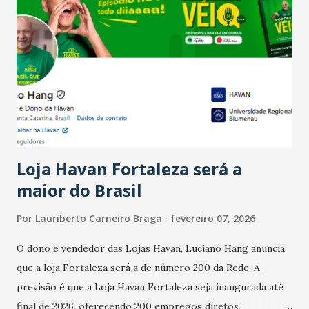
país tem a menor taxa de desemprego dos anos recentes.
Ainda segundo a Pesquisa, em novembro de 2025, 40% dos
bares e restaurantes operaram com lucro e outros 40%
registraram equilíbrio financeiro. Já o percentual de
estabelecimentos no prejuízo ficou em 19%, pouco abaixo
do observado no mês anterior. Outros 1% não existiam em
novembro. Em relação a outubro, o faturamento também
cresceu. De acordo com a pesquisa, 44% dos n...
Loja Havan Fortaleza será a
maior do Brasil
Por
Lauriberto Carneiro Braga
fevereiro 07, 2026
O dono e vendedor das Lojas Havan, Luciano Hang anuncia,
que a loja Fortaleza será a de número 200 da Rede. A
previsão é que a Loja Havan Fortaleza seja inaugurada até
final de 2026, oferecendo 200 empregos diretos,