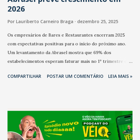
2026
Por
Lauriberto Carneiro Braga
dezembro 25, 2025
Os empresários de Bares e Restaurantes encerram 2025
com expectativas positivas para o início do próximo ano.
Um levantamento da Abrasel mostra que 69% dos
estabelecimentos esperam faturar mais no 1º trimestre de
2026 em comparação com o mesmo período de 2025. Em
COMPARTILHAR
POSTAR UM COMENTÁRIO
LEIA MAIS »
relação ao último trimestre deste ano, 56% também
projetam crescimento (foto Helena Lopes). A confiança do
setor é sustentada principalmente pelo desempenho
recente das empresas, impulsionado pelas
confraternizações de fim de ano e pelo pagamento do 13º
Salário para um número maior de trabalhadores, já que o
país tem a menor taxa de desemprego dos anos recentes.
Ainda segundo a Pesquisa, em novembro de 2025, 40% dos