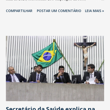
totalizando na Rede 25 mil vendedores. A localização da
COMPARTILHAR
POSTAR UM COMENTÁRIO
LEIA MAIS »
Havan Fortaleza ainda não foi anunciada oficialmente, mas
fontes extraoficiais indicam, que será na Avenida
Washington Soares-Messejana. Uma coisa é certa: será a
maior loja Havan do Brasil.
Secretário da Saúde explica na