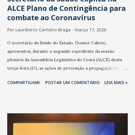
ALCE Plano de Contingência para
combate ao Coronavírus
Por
Lauriberto Carneiro Braga
março 17, 2020
O secretário da Saúde do Estado, Doutor Cabeto,
apresentou, durante o segundo expediente da sessão
plenária da Assembleia Legislativa do Ceará (ALCE) desta
terça-feira (17), as ações de prevenção à propagação do
novo coronavírus (Covid-19) e as recentes medidas
COMPARTILHAR
POSTAR UM COMENTÁRIO
LEIA MAIS »
adotadas pelo Governo do Estado na contenção da
pandemia e atendimento aos enfermos. O secretário
informou que o Estado tem desenvolvido um plano de
contingência pautado em formas de reconhecimento da
população suspeita e de cuidados com os ambientes
públicos e domiciliares. “Nós não estamos vivendo uma