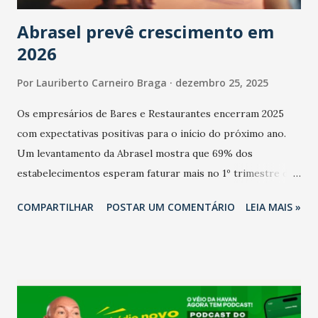
Abrasel prevê crescimento em
2026
Por
Lauriberto Carneiro Braga
dezembro 25, 2025
Os empresários de Bares e Restaurantes encerram 2025
com expectativas positivas para o início do próximo ano.
Um levantamento da Abrasel mostra que 69% dos
estabelecimentos esperam faturar mais no 1º trimestre de
2026 em comparação com o mesmo período de 2025. Em
COMPARTILHAR
POSTAR UM COMENTÁRIO
LEIA MAIS »
relação ao último trimestre deste ano, 56% também
projetam crescimento (foto Helena Lopes). A confiança do
setor é sustentada principalmente pelo desempenho
recente das empresas, impulsionado pelas
confraternizações de fim de ano e pelo pagamento do 13º
Salário para um número maior de trabalhadores, já que o