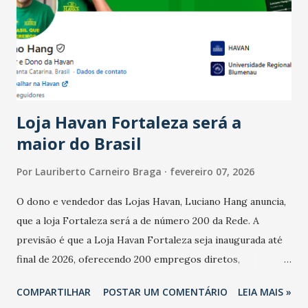
bares e restaurantes operaram com lucro e outros 40%
registraram equilíbrio financeiro. Já o percentual de
estabelecimentos no prejuízo ficou em 19%, pouco abaixo
do observado no mês anterior. Outros 1% não existiam em
novembro. Em relação a outubro, o faturamento também
cresceu. De acordo com a pesquisa, 44% dos n...
Loja Havan Fortaleza será a
maior do Brasil
Por
Lauriberto Carneiro Braga
fevereiro 07, 2026
O dono e vendedor das Lojas Havan, Luciano Hang anuncia,
que a loja Fortaleza será a de número 200 da Rede. A
previsão é que a Loja Havan Fortaleza seja inaugurada até
final de 2026, oferecendo 200 empregos diretos,
totalizando na Rede 25 mil vendedores. A localização da
COMPARTILHAR
POSTAR UM COMENTÁRIO
LEIA MAIS »
Havan Fortaleza ainda não foi anunciada oficialmente, mas