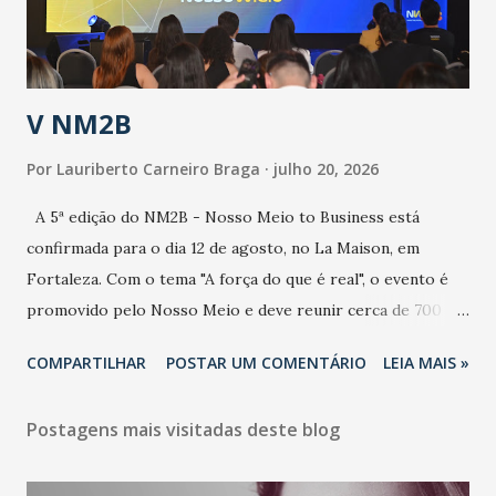
contaminação alta, podendo gerar um grande risco à
população e ao sistema de saúde. “Precisamos saber fazer a
estratificação do risco da doença, para não so...
V NM2B
Por
Lauriberto Carneiro Braga
julho 20, 2026
A 5ª edição do NM2B - Nosso Meio to Business está
confirmada para o dia 12 de agosto, no La Maison, em
Fortaleza. Com o tema "A força do que é real", o evento é
promovido pelo Nosso Meio e deve reunir cerca de 700
participantes, entre executivos, empreendedores, gestores
COMPARTILHAR
POSTAR UM COMENTÁRIO
LEIA MAIS »
e lideranças do Mercado Nacional. Desde 2022, o NM2B
consolidou-se como um dos principais encontros do setor
Postagens mais visitadas deste blog
de negócios do Nordeste, reunindo profissionais de marcas
como Bradesco, Samsung, Carrefour, Banco do Nordeste,
LinkedIn, VISA, Grupo 3corações, TikTok e M. Dias Branco.