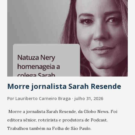
A nova edição chega em um momento em que autenticidade
e consistência ganham peso nas conversas sobre marca,
liderança e estratégia. - Vivemos um momento em que todo
mundo fala muito e poucos entregam de verdade. O NM2B
sempre existiu para dar palco a quem constrói com
consistência, e nesta edição isso fica ainda mais claro.
Vamos reforçar que ser genuíno sustenta a confiança entre
marcas, pessoas e mercado", afirma Tamires So...
Morre jornalista Sarah Resende
Por
Lauriberto Carneiro Braga
julho 31, 2026
Morre a jornalista Sarah Resende, da Globo News. Foi
editora sênior, roteirista e produtora de Podcast.
Trabalhou também na Folha de São Paulo.