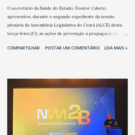
O secretário da Saúde do Estado, Doutor Cabeto,
apresentou, durante o segundo expediente da sessão
plenária da Assembleia Legislativa do Ceará (ALCE) desta
terça-feira (17), as ações de prevenção à propagação do
novo coronavírus (Covid-19) e as recentes medidas
COMPARTILHAR
POSTAR UM COMENTÁRIO
LEIA MAIS »
adotadas pelo Governo do Estado na contenção da
pandemia e atendimento aos enfermos. O secretário
informou que o Estado tem desenvolvido um plano de
contingência pautado em formas de reconhecimento da
população suspeita e de cuidados com os ambientes
públicos e domiciliares. “Nós não estamos vivendo uma
epidemia comum, como temos em todos os anos, com
aumento de casos de dengue, influenza ou H1N1. Trata-se
de uma epidemia com um vírus diferente, com um poder de
contaminação maior que outros coronavírus”, apontou o
secretário. Segundo ele, é uma epidemia com chance de