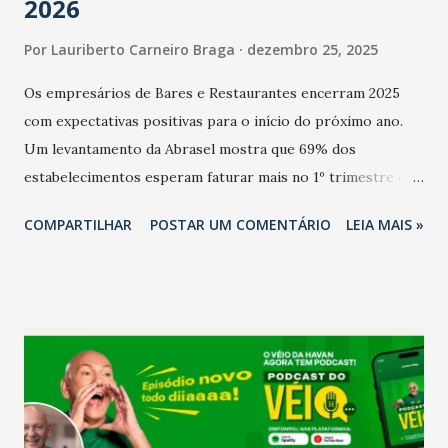
2026
Por
Lauriberto Carneiro Braga
dezembro 25, 2025
Os empresários de Bares e Restaurantes encerram 2025
com expectativas positivas para o início do próximo ano.
Um levantamento da Abrasel mostra que 69% dos
estabelecimentos esperam faturar mais no 1º trimestre de
2026 em comparação com o mesmo período de 2025. Em
COMPARTILHAR
POSTAR UM COMENTÁRIO
LEIA MAIS »
relação ao último trimestre deste ano, 56% também
projetam crescimento (foto Helena Lopes). A confiança do
setor é sustentada principalmente pelo desempenho
recente das empresas, impulsionado pelas
confraternizações de fim de ano e pelo pagamento do 13º
Salário para um número maior de trabalhadores, já que o
país tem a menor taxa de desemprego dos anos recentes.
Ainda segundo a Pesquisa, em novembro de 2025, 40% dos