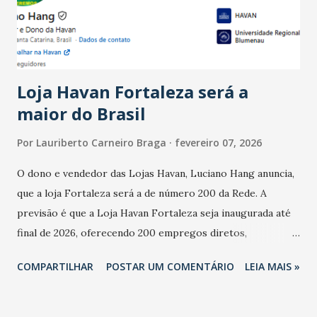
estabelecimentos no prejuízo ficou em 19%, pouco abaixo
do observado no mês anterior. Outros 1% não existiam em
novembro. Em relação a outubro, o faturamento também
cresceu. De acordo com a pesquisa, 44% dos n...
Loja Havan Fortaleza será a
maior do Brasil
Por
Lauriberto Carneiro Braga
fevereiro 07, 2026
O dono e vendedor das Lojas Havan, Luciano Hang anuncia,
que a loja Fortaleza será a de número 200 da Rede. A
previsão é que a Loja Havan Fortaleza seja inaugurada até
final de 2026, oferecendo 200 empregos diretos,
totalizando na Rede 25 mil vendedores. A localização da
COMPARTILHAR
POSTAR UM COMENTÁRIO
LEIA MAIS »
Havan Fortaleza ainda não foi anunciada oficialmente, mas
fontes extraoficiais indicam, que será na Avenida
Washington Soares-Messejana. Uma coisa é certa: será a