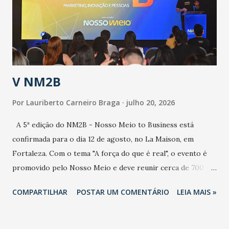
contaminação maior que outros coronavírus”, apontou o
secretário. Segundo ele, é uma epidemia com chance de
contaminação alta, podendo gerar um grande risco à
população e ao sistema de saúde. “Precisamos saber fazer a
estratificação do risco da doença, para não so...
V NM2B
Por
Lauriberto Carneiro Braga
julho 20, 2026
A 5ª edição do NM2B - Nosso Meio to Business está
confirmada para o dia 12 de agosto, no La Maison, em
Fortaleza. Com o tema "A força do que é real", o evento é
promovido pelo Nosso Meio e deve reunir cerca de 700
participantes, entre executivos, empreendedores, gestores
COMPARTILHAR
POSTAR UM COMENTÁRIO
LEIA MAIS »
e lideranças do Mercado Nacional. Desde 2022, o NM2B
consolidou-se como um dos principais encontros do setor
de negócios do Nordeste, reunindo profissionais de marcas