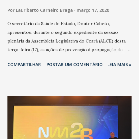
Por
Lauriberto Carneiro Braga
março 17, 2020
O secretário da Saúde do Estado, Doutor Cabeto,
apresentou, durante o segundo expediente da sessão
plenária da Assembleia Legislativa do Ceará (ALCE) desta
terça-feira (17), as ações de prevenção à propagação do
novo coronavírus (Covid-19) e as recentes medidas
COMPARTILHAR
POSTAR UM COMENTÁRIO
LEIA MAIS »
adotadas pelo Governo do Estado na contenção da
pandemia e atendimento aos enfermos. O secretário
informou que o Estado tem desenvolvido um plano de
contingência pautado em formas de reconhecimento da
população suspeita e de cuidados com os ambientes
públicos e domiciliares. “Nós não estamos vivendo uma
epidemia comum, como temos em todos os anos, com
aumento de casos de dengue, influenza ou H1N1. Trata-se
de uma epidemia com um vírus diferente, com um poder de