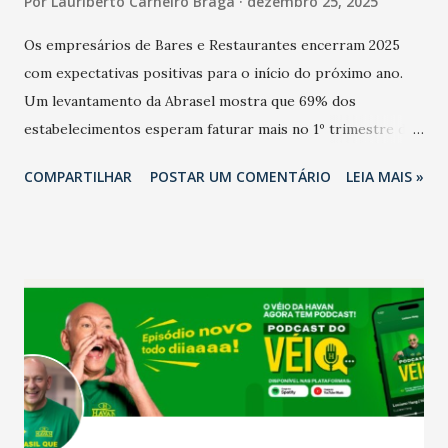
Por
Lauriberto Carneiro Braga
dezembro 25, 2025
Os empresários de Bares e Restaurantes encerram 2025
com expectativas positivas para o início do próximo ano.
Um levantamento da Abrasel mostra que 69% dos
estabelecimentos esperam faturar mais no 1º trimestre de
2026 em comparação com o mesmo período de 2025. Em
COMPARTILHAR
POSTAR UM COMENTÁRIO
LEIA MAIS »
relação ao último trimestre deste ano, 56% também
projetam crescimento (foto Helena Lopes). A confiança do
setor é sustentada principalmente pelo desempenho
recente das empresas, impulsionado pelas
confraternizações de fim de ano e pelo pagamento do 13º
Salário para um número maior de trabalhadores, já que o
país tem a menor taxa de desemprego dos anos recentes.
Ainda segundo a Pesquisa, em novembro de 2025, 40% dos
bares e restaurantes operaram com lucro e outros 40%
registraram equilíbrio financeiro. Já o percentual de