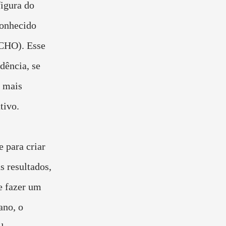
figura do
conhecido
(CHO). Esse
dência, se
 mais
tivo.
 para criar
s resultados,
e fazer um
ano, o