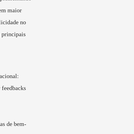
 em maior
licidade no
 principais
acional:
r feedbacks
cas de bem-