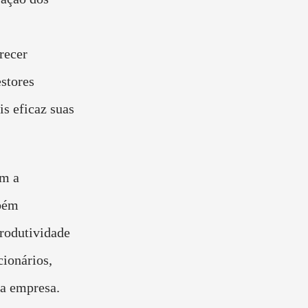
recer
stores
s eficaz suas
am a
mbém
rodutividade
cionários,
 a empresa.