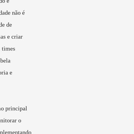
do e
idade não é
de de
as e criar
m times
abela
ria e
o principal
nitorar o
mplementando