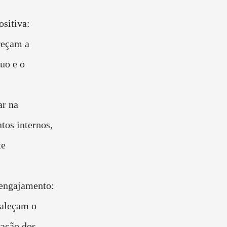
sitiva:
reçam a
uo e o
ar na
tos internos,
te
 engajamento:
taleçam o
vação dos