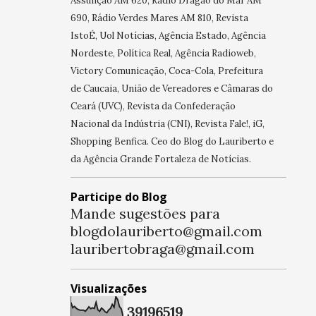
Assunção AM 620, Rádio Dragão do Mar AM
690, Rádio Verdes Mares AM 810, Revista
IstoÉ, Uol Notícias, Agência Estado, Agência
Nordeste, Política Real, Agência Radioweb,
Victory Comunicação, Coca-Cola, Prefeitura
de Caucaia, União de Vereadores e Câmaras do
Ceará (UVC), Revista da Confederação
Nacional da Indústria (CNI), Revista Fale!, iG,
Shopping Benfica. Ceo do Blog do Lauriberto e
da Agência Grande Fortaleza de Notícias.
Participe do Blog
Mande sugestões para
blogdolauriberto@gmail.com
lauribertobraga@gmail.com
Visualizações
3
9
1
9
6
5
1
9