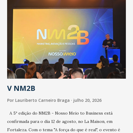
população suspeita e de cuidados com os ambientes
públicos e domiciliares. “Nós não estamos vivendo uma
epidemia comum, como temos em todos os anos, com
aumento de casos de dengue, influenza ou H1N1. Trata-se
de uma epidemia com um vírus diferente, com um poder de
contaminação maior que outros coronavírus”, apontou o
secretário. Segundo ele, é uma epidemia com chance de
contaminação alta, podendo gerar um grande risco à
população e ao sistema de saúde. “Precisamos saber fazer a
estratificação do risco da doença, para não so...
V NM2B
Por
Lauriberto Carneiro Braga
julho 20, 2026
A 5ª edição do NM2B - Nosso Meio to Business está
confirmada para o dia 12 de agosto, no La Maison, em
Fortaleza. Com o tema "A força do que é real", o evento é