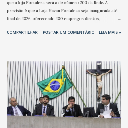
que a loja Fortaleza será a de número 200 da Rede. A
previsão é que a Loja Havan Fortaleza seja inaugurada até
final de 2026, oferecendo 200 empregos diretos,
totalizando na Rede 25 mil vendedores. A localização da
COMPARTILHAR
POSTAR UM COMENTÁRIO
LEIA MAIS »
Havan Fortaleza ainda não foi anunciada oficialmente, mas
fontes extraoficiais indicam, que será na Avenida
Washington Soares-Messejana. Uma coisa é certa: será a
maior loja Havan do Brasil.