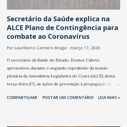
Secretário da Saúde explica na
ALCE Plano de Contingência para
combate ao Coronavírus
Por
Lauriberto Carneiro Braga
março 17, 2020
O secretário da Saúde do Estado, Doutor Cabeto,
apresentou, durante o segundo expediente da sessão
plenária da Assembleia Legislativa do Ceará (ALCE) desta
terça-feira (17), as ações de prevenção à propagação do
novo coronavírus (Covid-19) e as recentes medidas
COMPARTILHAR
POSTAR UM COMENTÁRIO
LEIA MAIS »
adotadas pelo Governo do Estado na contenção da
pandemia e atendimento aos enfermos. O secretário
informou que o Estado tem desenvolvido um plano de
contingência pautado em formas de reconhecimento da