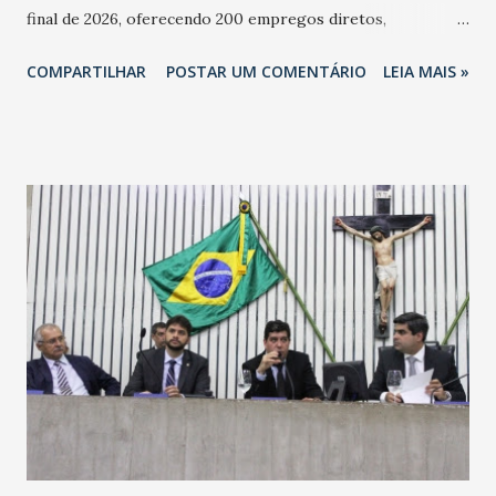
final de 2026, oferecendo 200 empregos diretos,
totalizando na Rede 25 mil vendedores. A localização da
COMPARTILHAR
POSTAR UM COMENTÁRIO
LEIA MAIS »
Havan Fortaleza ainda não foi anunciada oficialmente, mas
fontes extraoficiais indicam, que será na Avenida
Washington Soares-Messejana. Uma coisa é certa: será a
maior loja Havan do Brasil.