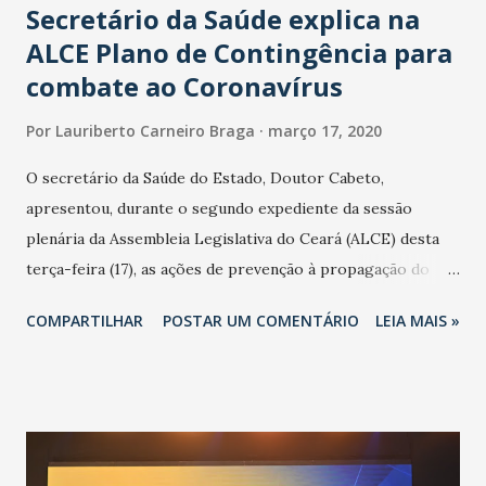
Secretário da Saúde explica na
ALCE Plano de Contingência para
combate ao Coronavírus
Por
Lauriberto Carneiro Braga
março 17, 2020
O secretário da Saúde do Estado, Doutor Cabeto,
apresentou, durante o segundo expediente da sessão
plenária da Assembleia Legislativa do Ceará (ALCE) desta
terça-feira (17), as ações de prevenção à propagação do
novo coronavírus (Covid-19) e as recentes medidas
COMPARTILHAR
POSTAR UM COMENTÁRIO
LEIA MAIS »
adotadas pelo Governo do Estado na contenção da
pandemia e atendimento aos enfermos. O secretário
informou que o Estado tem desenvolvido um plano de
contingência pautado em formas de reconhecimento da
população suspeita e de cuidados com os ambientes
públicos e domiciliares. “Nós não estamos vivendo uma