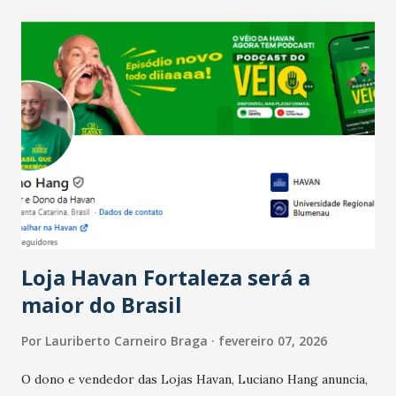
recente das empresas, impulsionado pelas
confraternizações de fim de ano e pelo pagamento do 13º
Salário para um número maior de trabalhadores, já que o
país tem a menor taxa de desemprego dos anos recentes.
Ainda segundo a Pesquisa, em novembro de 2025, 40% dos
bares e restaurantes operaram com lucro e outros 40%
registraram equilíbrio financeiro. Já o percentual de
estabelecimentos no prejuízo ficou em 19%, pouco abaixo
do observado no mês anterior. Outros 1% não existiam em
novembro. Em relação a outubro, o faturamento também
cresceu. De acordo com a pesquisa, 44% dos n...
Loja Havan Fortaleza será a
maior do Brasil
Por
Lauriberto Carneiro Braga
fevereiro 07, 2026
O dono e vendedor das Lojas Havan, Luciano Hang anuncia,