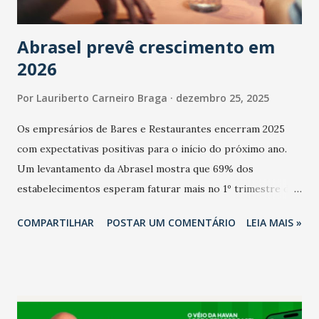
Abrasel prevê crescimento em
2026
Por
Lauriberto Carneiro Braga
dezembro 25, 2025
Os empresários de Bares e Restaurantes encerram 2025
com expectativas positivas para o início do próximo ano.
Um levantamento da Abrasel mostra que 69% dos
estabelecimentos esperam faturar mais no 1º trimestre de
2026 em comparação com o mesmo período de 2025. Em
COMPARTILHAR
POSTAR UM COMENTÁRIO
LEIA MAIS »
relação ao último trimestre deste ano, 56% também
projetam crescimento (foto Helena Lopes). A confiança do
setor é sustentada principalmente pelo desempenho
recente das empresas, impulsionado pelas
confraternizações de fim de ano e pelo pagamento do 13º