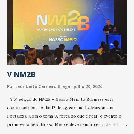
epidemia comum, como temos em todos os anos, com
aumento de casos de dengue, influenza ou H1N1. Trata-se
de uma epidemia com um vírus diferente, com um poder de
contaminação maior que outros coronavírus”, apontou o
secretário. Segundo ele, é uma epidemia com chance de
contaminação alta, podendo gerar um grande risco à
população e ao sistema de saúde. “Precisamos saber fazer a
estratificação do risco da doença, para não so...
V NM2B
Por
Lauriberto Carneiro Braga
julho 20, 2026
A 5ª edição do NM2B - Nosso Meio to Business está
confirmada para o dia 12 de agosto, no La Maison, em
Fortaleza. Com o tema "A força do que é real", o evento é
promovido pelo Nosso Meio e deve reunir cerca de 700
participantes, entre executivos, empreendedores, gestores