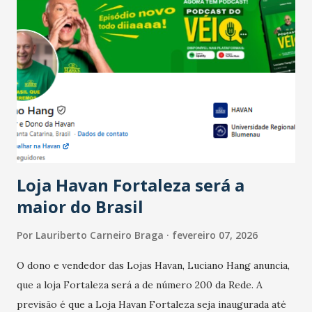
Salário para um número maior de trabalhadores, já que o
país tem a menor taxa de desemprego dos anos recentes.
Ainda segundo a Pesquisa, em novembro de 2025, 40% dos
bares e restaurantes operaram com lucro e outros 40%
registraram equilíbrio financeiro. Já o percentual de
estabelecimentos no prejuízo ficou em 19%, pouco abaixo
do observado no mês anterior. Outros 1% não existiam em
novembro. Em relação a outubro, o faturamento também
cresceu. De acordo com a pesquisa, 44% dos n...
Loja Havan Fortaleza será a
maior do Brasil
Por
Lauriberto Carneiro Braga
fevereiro 07, 2026
O dono e vendedor das Lojas Havan, Luciano Hang anuncia,
que a loja Fortaleza será a de número 200 da Rede. A
previsão é que a Loja Havan Fortaleza seja inaugurada até