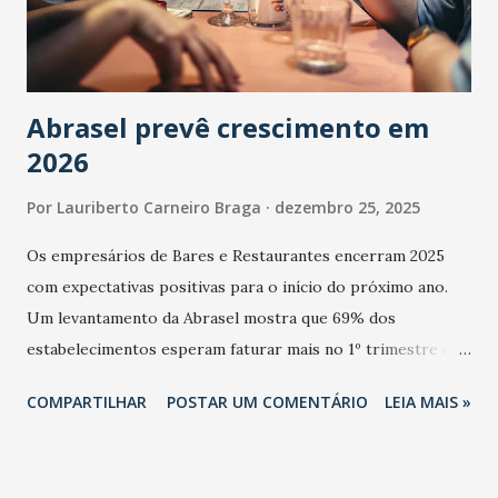
Abrasel prevê crescimento em
2026
Por
Lauriberto Carneiro Braga
dezembro 25, 2025
Os empresários de Bares e Restaurantes encerram 2025
com expectativas positivas para o início do próximo ano.
Um levantamento da Abrasel mostra que 69% dos
estabelecimentos esperam faturar mais no 1º trimestre de
2026 em comparação com o mesmo período de 2025. Em
COMPARTILHAR
POSTAR UM COMENTÁRIO
LEIA MAIS »
relação ao último trimestre deste ano, 56% também
projetam crescimento (foto Helena Lopes). A confiança do
setor é sustentada principalmente pelo desempenho