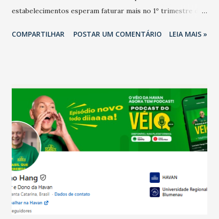
estabelecimentos esperam faturar mais no 1º trimestre de
2026 em comparação com o mesmo período de 2025. Em
COMPARTILHAR
POSTAR UM COMENTÁRIO
LEIA MAIS »
relação ao último trimestre deste ano, 56% também
projetam crescimento (foto Helena Lopes). A confiança do
setor é sustentada principalmente pelo desempenho
recente das empresas, impulsionado pelas
confraternizações de fim de ano e pelo pagamento do 13º
Salário para um número maior de trabalhadores, já que o
país tem a menor taxa de desemprego dos anos recentes.
Ainda segundo a Pesquisa, em novembro de 2025, 40% dos
bares e restaurantes operaram com lucro e outros 40%
registraram equilíbrio financeiro. Já o percentual de
estabelecimentos no prejuízo ficou em 19%, pouco abaixo
do observado no mês anterior. Outros 1% não existiam em
novembro. Em relação a outubro, o faturamento também
cresceu. De acordo com a pesquisa, 44% dos n...