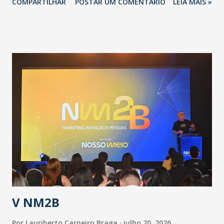
COMPARTILHAR
POSTAR UM COMENTÁRIO
LEIA MAIS »
adotadas pelo Governo do Estado na contenção da
pandemia e atendimento aos enfermos. O secretário
informou que o Estado tem desenvolvido um plano de
contingência pautado em formas de reconhecimento da
população suspeita e de cuidados com os ambientes
públicos e domiciliares. “Nós não estamos vivendo uma
epidemia comum, como temos em todos os anos, com
aumento de casos de dengue, influenza ou H1N1. Trata-se
de uma epidemia com um vírus diferente, com um poder de
contaminação maior que outros coronavírus”, apontou o
secretário. Segundo ele, é uma epidemia com chance de
contaminação alta, podendo gerar um grande risco à
população e ao sistema de saúde. “Precisamos saber fazer a
estratificação do risco da doença, para não so...
V NM2B
Por
Lauriberto Carneiro Braga
julho 20, 2026