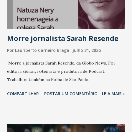
consistência, e nesta edição isso fica ainda mais claro.
Vamos reforçar que ser genuíno sustenta a confiança entre
marcas, pessoas e mercado", afirma Tamires So...
Morre jornalista Sarah Resende
Por
Lauriberto Carneiro Braga
julho 31, 2026
Morre a jornalista Sarah Resende, da Globo News. Foi
editora sênior, roteirista e produtora de Podcast.
Trabalhou também na Folha de São Paulo.
COMPARTILHAR
POSTAR UM COMENTÁRIO
LEIA MAIS »