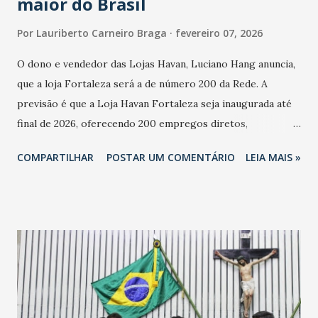
maior do Brasil
Por
Lauriberto Carneiro Braga
fevereiro 07, 2026
O dono e vendedor das Lojas Havan, Luciano Hang anuncia,
que a loja Fortaleza será a de número 200 da Rede. A
previsão é que a Loja Havan Fortaleza seja inaugurada até
final de 2026, oferecendo 200 empregos diretos,
totalizando na Rede 25 mil vendedores. A localização da
COMPARTILHAR
POSTAR UM COMENTÁRIO
LEIA MAIS »
Havan Fortaleza ainda não foi anunciada oficialmente, mas
fontes extraoficiais indicam, que será na Avenida
Washington Soares-Messejana. Uma coisa é certa: será a
maior loja Havan do Brasil.