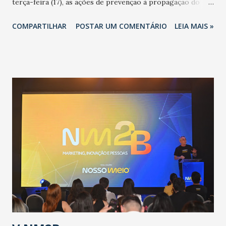
terça-feira (17), as ações de prevenção à propagação do
novo coronavírus (Covid-19) e as recentes medidas
COMPARTILHAR
POSTAR UM COMENTÁRIO
LEIA MAIS »
adotadas pelo Governo do Estado na contenção da
pandemia e atendimento aos enfermos. O secretário
informou que o Estado tem desenvolvido um plano de
contingência pautado em formas de reconhecimento da
população suspeita e de cuidados com os ambientes
públicos e domiciliares. “Nós não estamos vivendo uma
epidemia comum, como temos em todos os anos, com
aumento de casos de dengue, influenza ou H1N1. Trata-se
de uma epidemia com um vírus diferente, com um poder de
contaminação maior que outros coronavírus”, apontou o
secretário. Segundo ele, é uma epidemia com chance de
contaminação alta, podendo gerar um grande risco à
população e ao sistema de saúde. “Precisamos saber fazer a
estratificação do risco da doença, para não so...