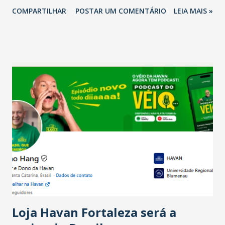
2026 em comparação com o mesmo período de 2025. Em
COMPARTILHAR
POSTAR UM COMENTÁRIO
LEIA MAIS »
relação ao último trimestre deste ano, 56% também
projetam crescimento (foto Helena Lopes). A confiança do
setor é sustentada principalmente pelo desempenho
recente das empresas, impulsionado pelas
confraternizações de fim de ano e pelo pagamento do 13º
Salário para um número maior de trabalhadores, já que o
país tem a menor taxa de desemprego dos anos recentes.
Ainda segundo a Pesquisa, em novembro de 2025, 40% dos
bares e restaurantes operaram com lucro e outros 40%
registraram equilíbrio financeiro. Já o percentual de
estabelecimentos no prejuízo ficou em 19%, pouco abaixo
do observado no mês anterior. Outros 1% não existiam em
novembro. Em relação a outubro, o faturamento também
cresceu. De acordo com a pesquisa, 44% dos n...
Loja Havan Fortaleza será a