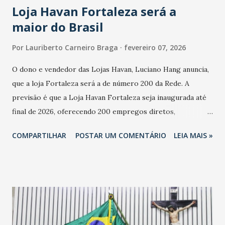
Loja Havan Fortaleza será a
maior do Brasil
Por
Lauriberto Carneiro Braga
fevereiro 07, 2026
O dono e vendedor das Lojas Havan, Luciano Hang anuncia,
que a loja Fortaleza será a de número 200 da Rede. A
previsão é que a Loja Havan Fortaleza seja inaugurada até
final de 2026, oferecendo 200 empregos diretos,
totalizando na Rede 25 mil vendedores. A localização da
COMPARTILHAR
POSTAR UM COMENTÁRIO
LEIA MAIS »
Havan Fortaleza ainda não foi anunciada oficialmente, mas
fontes extraoficiais indicam, que será na Avenida
Washington Soares-Messejana. Uma coisa é certa: será a
maior loja Havan do Brasil.