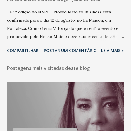
A 5ª edição do NM2B - Nosso Meio to Business está
confirmada para o dia 12 de agosto, no La Maison, em
Fortaleza. Com o tema "A força do que é real", o evento é
promovido pelo Nosso Meio e deve reunir cerca de 700
participantes, entre executivos, empreendedores, gestores
COMPARTILHAR
POSTAR UM COMENTÁRIO
LEIA MAIS »
e lideranças do Mercado Nacional. Desde 2022, o NM2B
consolidou-se como um dos principais encontros do setor
Postagens mais visitadas deste blog
de negócios do Nordeste, reunindo profissionais de marcas
como Bradesco, Samsung, Carrefour, Banco do Nordeste,
LinkedIn, VISA, Grupo 3corações, TikTok e M. Dias Branco.
A nova edição chega em um momento em que autenticidade
e consistência ganham peso nas conversas sobre marca,
liderança e estratégia. - Vivemos um momento em que todo
mundo fala muito e poucos entregam de verdade. O NM2B
sempre existiu para dar palco a quem constrói com