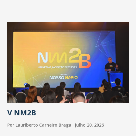
pandemia e atendimento aos enfermos. O secretário
informou que o Estado tem desenvolvido um plano de
contingência pautado em formas de reconhecimento da
população suspeita e de cuidados com os ambientes
públicos e domiciliares. “Nós não estamos vivendo uma
epidemia comum, como temos em todos os anos, com
aumento de casos de dengue, influenza ou H1N1. Trata-se
de uma epidemia com um vírus diferente, com um poder de
contaminação maior que outros coronavírus”, apontou o
secretário. Segundo ele, é uma epidemia com chance de
contaminação alta, podendo gerar um grande risco à
população e ao sistema de saúde. “Precisamos saber fazer a
estratificação do risco da doença, para não so...
V NM2B
Por
Lauriberto Carneiro Braga
julho 20, 2026