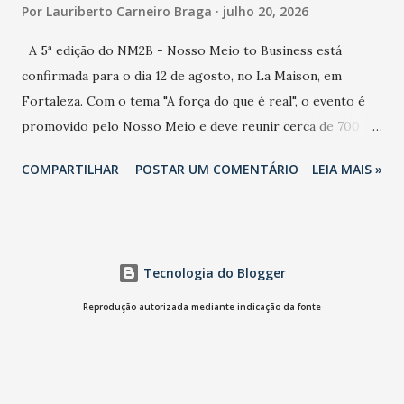
Por
Lauriberto Carneiro Braga
julho 20, 2026
A 5ª edição do NM2B - Nosso Meio to Business está
confirmada para o dia 12 de agosto, no La Maison, em
Fortaleza. Com o tema "A força do que é real", o evento é
promovido pelo Nosso Meio e deve reunir cerca de 700
participantes, entre executivos, empreendedores, gestores
COMPARTILHAR
POSTAR UM COMENTÁRIO
LEIA MAIS »
e lideranças do Mercado Nacional. Desde 2022, o NM2B
consolidou-se como um dos principais encontros do setor
de negócios do Nordeste, reunindo profissionais de marcas
como Bradesco, Samsung, Carrefour, Banco do Nordeste,
Tecnologia do Blogger
LinkedIn, VISA, Grupo 3corações, TikTok e M. Dias Branco.
A nova edição chega em um momento em que autenticidade
Reprodução autorizada mediante indicação da fonte
e consistência ganham peso nas conversas sobre marca,
liderança e estratégia. - Vivemos um momento em que todo
mundo fala muito e poucos entregam de verdade. O NM2B
sempre existiu para dar palco a quem constrói com