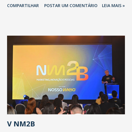
COMPARTILHAR
POSTAR UM COMENTÁRIO
LEIA MAIS »
adotadas pelo Governo do Estado na contenção da
pandemia e atendimento aos enfermos. O secretário
informou que o Estado tem desenvolvido um plano de
contingência pautado em formas de reconhecimento da
população suspeita e de cuidados com os ambientes
públicos e domiciliares. “Nós não estamos vivendo uma
epidemia comum, como temos em todos os anos, com
aumento de casos de dengue, influenza ou H1N1. Trata-se
de uma epidemia com um vírus diferente, com um poder de
contaminação maior que outros coronavírus”, apontou o
secretário. Segundo ele, é uma epidemia com chance de
contaminação alta, podendo gerar um grande risco à
população e ao sistema de saúde. “Precisamos saber fazer a
estratificação do risco da doença, para não so...
V NM2B