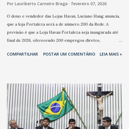
Por
Lauriberto Carneiro Braga
fevereiro 07, 2026
O dono e vendedor das Lojas Havan, Luciano Hang anuncia,
que a loja Fortaleza será a de número 200 da Rede. A
previsão é que a Loja Havan Fortaleza seja inaugurada até
final de 2026, oferecendo 200 empregos diretos,
totalizando na Rede 25 mil vendedores. A localização da
COMPARTILHAR
POSTAR UM COMENTÁRIO
LEIA MAIS »
Havan Fortaleza ainda não foi anunciada oficialmente, mas
fontes extraoficiais indicam, que será na Avenida
Washington Soares-Messejana. Uma coisa é certa: será a
maior loja Havan do Brasil.