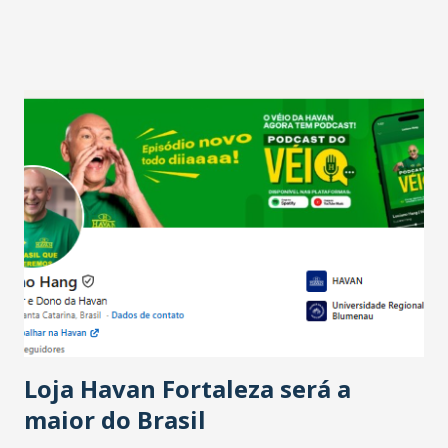
projetam crescimento (foto Helena Lopes). A confiança do
setor é sustentada principalmente pelo desempenho
recente das empresas, impulsionado pelas
confraternizações de fim de ano e pelo pagamento do 13º
Salário para um número maior de trabalhadores, já que o
país tem a menor taxa de desemprego dos anos recentes.
Ainda segundo a Pesquisa, em novembro de 2025, 40% dos
bares e restaurantes operaram com lucro e outros 40%
registraram equilíbrio financeiro. Já o percentual de
estabelecimentos no prejuízo ficou em 19%, pouco abaixo
do observado no mês anterior. Outros 1% não existiam em
novembro. Em relação a outubro, o faturamento também
cresceu. De acordo com a pesquisa, 44% dos n...
Loja Havan Fortaleza será a
maior do Brasil