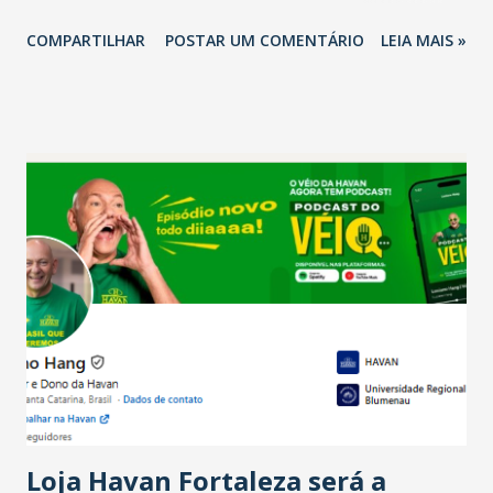
2026 em comparação com o mesmo período de 2025. Em
COMPARTILHAR
POSTAR UM COMENTÁRIO
LEIA MAIS »
relação ao último trimestre deste ano, 56% também
projetam crescimento (foto Helena Lopes). A confiança do
setor é sustentada principalmente pelo desempenho
recente das empresas, impulsionado pelas
confraternizações de fim de ano e pelo pagamento do 13º
Salário para um número maior de trabalhadores, já que o
país tem a menor taxa de desemprego dos anos recentes.
Ainda segundo a Pesquisa, em novembro de 2025, 40% dos
bares e restaurantes operaram com lucro e outros 40%
registraram equilíbrio financeiro. Já o percentual de
estabelecimentos no prejuízo ficou em 19%, pouco abaixo
do observado no mês anterior. Outros 1% não existiam em
novembro. Em relação a outubro, o faturamento também
cresceu. De acordo com a pesquisa, 44% dos n...
Loja Havan Fortaleza será a