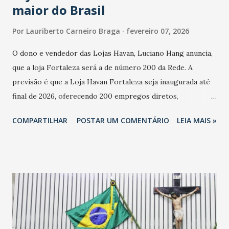
maior do Brasil
Por
Lauriberto Carneiro Braga
fevereiro 07, 2026
O dono e vendedor das Lojas Havan, Luciano Hang anuncia,
que a loja Fortaleza será a de número 200 da Rede. A
previsão é que a Loja Havan Fortaleza seja inaugurada até
final de 2026, oferecendo 200 empregos diretos,
totalizando na Rede 25 mil vendedores. A localização da
COMPARTILHAR
POSTAR UM COMENTÁRIO
LEIA MAIS »
Havan Fortaleza ainda não foi anunciada oficialmente, mas
fontes extraoficiais indicam, que será na Avenida
Washington Soares-Messejana. Uma coisa é certa: será a
maior loja Havan do Brasil.