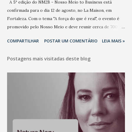
A 5ª edição do NM2B - Nosso Meio to Business está
confirmada para o dia 12 de agosto, no La Maison, em
Fortaleza. Com o tema "A força do que é real", o evento é
promovido pelo Nosso Meio e deve reunir cerca de 700
participantes, entre executivos, empreendedores, gestores
COMPARTILHAR
POSTAR UM COMENTÁRIO
LEIA MAIS »
e lideranças do Mercado Nacional. Desde 2022, o NM2B
consolidou-se como um dos principais encontros do setor
Postagens mais visitadas deste blog
de negócios do Nordeste, reunindo profissionais de marcas
como Bradesco, Samsung, Carrefour, Banco do Nordeste,
LinkedIn, VISA, Grupo 3corações, TikTok e M. Dias Branco.
A nova edição chega em um momento em que autenticidade
e consistência ganham peso nas conversas sobre marca,
liderança e estratégia. - Vivemos um momento em que todo
mundo fala muito e poucos entregam de verdade. O NM2B
sempre existiu para dar palco a quem constrói com
consistência, e nesta edição isso fica ainda mais claro.