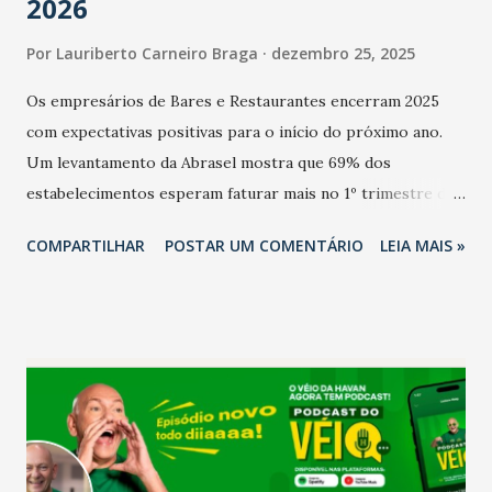
2026
Por
Lauriberto Carneiro Braga
dezembro 25, 2025
Os empresários de Bares e Restaurantes encerram 2025
com expectativas positivas para o início do próximo ano.
Um levantamento da Abrasel mostra que 69% dos
estabelecimentos esperam faturar mais no 1º trimestre de
2026 em comparação com o mesmo período de 2025. Em
COMPARTILHAR
POSTAR UM COMENTÁRIO
LEIA MAIS »
relação ao último trimestre deste ano, 56% também
projetam crescimento (foto Helena Lopes). A confiança do
setor é sustentada principalmente pelo desempenho
recente das empresas, impulsionado pelas
confraternizações de fim de ano e pelo pagamento do 13º
Salário para um número maior de trabalhadores, já que o
país tem a menor taxa de desemprego dos anos recentes.
Ainda segundo a Pesquisa, em novembro de 2025, 40% dos