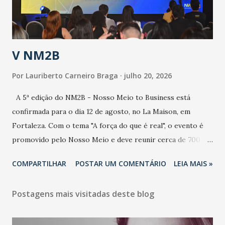
contaminação alta, podendo gerar um grande risco à
população e ao sistema de saúde. “Precisamos saber fazer a
estratificação do risco da doença, para não so...
V NM2B
Por
Lauriberto Carneiro Braga
julho 20, 2026
A 5ª edição do NM2B - Nosso Meio to Business está
confirmada para o dia 12 de agosto, no La Maison, em
Fortaleza. Com o tema "A força do que é real", o evento é
promovido pelo Nosso Meio e deve reunir cerca de 700
participantes, entre executivos, empreendedores, gestores
COMPARTILHAR
POSTAR UM COMENTÁRIO
LEIA MAIS »
e lideranças do Mercado Nacional. Desde 2022, o NM2B
consolidou-se como um dos principais encontros do setor
Postagens mais visitadas deste blog
de negócios do Nordeste, reunindo profissionais de marcas
como Bradesco, Samsung, Carrefour, Banco do Nordeste,
LinkedIn, VISA, Grupo 3corações, TikTok e M. Dias Branco.