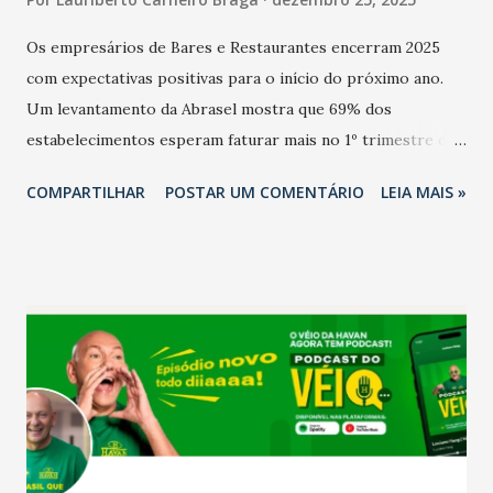
Os empresários de Bares e Restaurantes encerram 2025
com expectativas positivas para o início do próximo ano.
Um levantamento da Abrasel mostra que 69% dos
estabelecimentos esperam faturar mais no 1º trimestre de
2026 em comparação com o mesmo período de 2025. Em
COMPARTILHAR
POSTAR UM COMENTÁRIO
LEIA MAIS »
relação ao último trimestre deste ano, 56% também
projetam crescimento (foto Helena Lopes). A confiança do
setor é sustentada principalmente pelo desempenho
recente das empresas, impulsionado pelas
confraternizações de fim de ano e pelo pagamento do 13º
Salário para um número maior de trabalhadores, já que o
país tem a menor taxa de desemprego dos anos recentes.
Ainda segundo a Pesquisa, em novembro de 2025, 40% dos
bares e restaurantes operaram com lucro e outros 40%
registraram equilíbrio financeiro. Já o percentual de