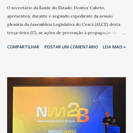
O secretário da Saúde do Estado, Doutor Cabeto,
apresentou, durante o segundo expediente da sessão
plenária da Assembleia Legislativa do Ceará (ALCE) desta
terça-feira (17), as ações de prevenção à propagação do
novo coronavírus (Covid-19) e as recentes medidas
COMPARTILHAR
POSTAR UM COMENTÁRIO
LEIA MAIS »
adotadas pelo Governo do Estado na contenção da
pandemia e atendimento aos enfermos. O secretário
informou que o Estado tem desenvolvido um plano de
contingência pautado em formas de reconhecimento da
população suspeita e de cuidados com os ambientes
públicos e domiciliares. “Nós não estamos vivendo uma
epidemia comum, como temos em todos os anos, com
aumento de casos de dengue, influenza ou H1N1. Trata-se
de uma epidemia com um vírus diferente, com um poder de
contaminação maior que outros coronavírus”, apontou o
secretário. Segundo ele, é uma epidemia com chance de