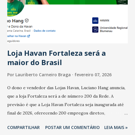
bares e restaurantes operaram com lucro e outros 40%
registraram equilíbrio financeiro. Já o percentual de
estabelecimentos no prejuízo ficou em 19%, pouco abaixo
do observado no mês anterior. Outros 1% não existiam em
novembro. Em relação a outubro, o faturamento também
cresceu. De acordo com a pesquisa, 44% dos n...
Loja Havan Fortaleza será a
maior do Brasil
Por
Lauriberto Carneiro Braga
fevereiro 07, 2026
O dono e vendedor das Lojas Havan, Luciano Hang anuncia,
que a loja Fortaleza será a de número 200 da Rede. A
previsão é que a Loja Havan Fortaleza seja inaugurada até
final de 2026, oferecendo 200 empregos diretos,
totalizando na Rede 25 mil vendedores. A localização da
COMPARTILHAR
POSTAR UM COMENTÁRIO
LEIA MAIS »
Havan Fortaleza ainda não foi anunciada oficialmente, mas