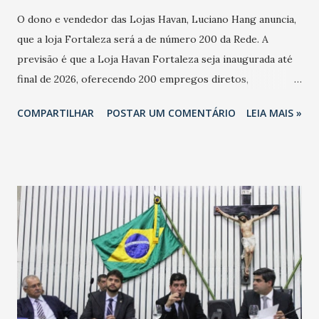
O dono e vendedor das Lojas Havan, Luciano Hang anuncia,
que a loja Fortaleza será a de número 200 da Rede. A
previsão é que a Loja Havan Fortaleza seja inaugurada até
final de 2026, oferecendo 200 empregos diretos,
totalizando na Rede 25 mil vendedores. A localização da
COMPARTILHAR
POSTAR UM COMENTÁRIO
LEIA MAIS »
Havan Fortaleza ainda não foi anunciada oficialmente, mas
fontes extraoficiais indicam, que será na Avenida
Washington Soares-Messejana. Uma coisa é certa: será a
maior loja Havan do Brasil.