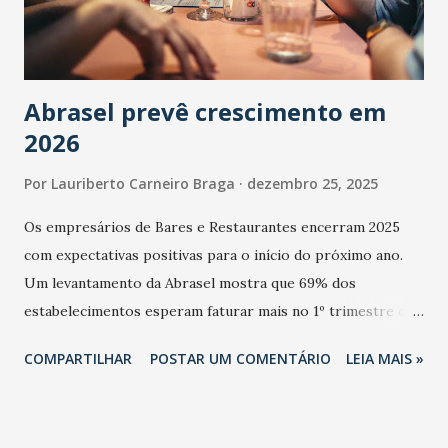
Abrasel prevê crescimento em
2026
Por
Lauriberto Carneiro Braga
dezembro 25, 2025
Os empresários de Bares e Restaurantes encerram 2025
com expectativas positivas para o início do próximo ano.
Um levantamento da Abrasel mostra que 69% dos
estabelecimentos esperam faturar mais no 1º trimestre de
2026 em comparação com o mesmo período de 2025. Em
COMPARTILHAR
POSTAR UM COMENTÁRIO
LEIA MAIS »
relação ao último trimestre deste ano, 56% também
projetam crescimento (foto Helena Lopes). A confiança do
setor é sustentada principalmente pelo desempenho