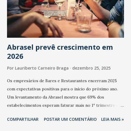
Abrasel prevê crescimento em
2026
Por
Lauriberto Carneiro Braga
dezembro 25, 2025
Os empresários de Bares e Restaurantes encerram 2025
com expectativas positivas para o início do próximo ano.
Um levantamento da Abrasel mostra que 69% dos
estabelecimentos esperam faturar mais no 1º trimestre de
2026 em comparação com o mesmo período de 2025. Em
COMPARTILHAR
POSTAR UM COMENTÁRIO
LEIA MAIS »
relação ao último trimestre deste ano, 56% também
projetam crescimento (foto Helena Lopes). A confiança do