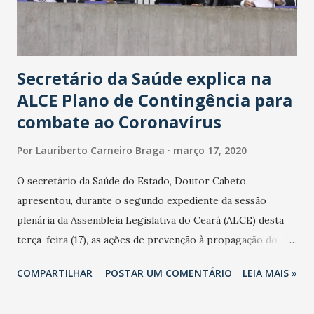
Secretário da Saúde explica na
ALCE Plano de Contingência para
combate ao Coronavírus
Por
Lauriberto Carneiro Braga
março 17, 2020
O secretário da Saúde do Estado, Doutor Cabeto,
apresentou, durante o segundo expediente da sessão
plenária da Assembleia Legislativa do Ceará (ALCE) desta
terça-feira (17), as ações de prevenção à propagação do
novo coronavírus (Covid-19) e as recentes medidas
COMPARTILHAR
POSTAR UM COMENTÁRIO
LEIA MAIS »
adotadas pelo Governo do Estado na contenção da
pandemia e atendimento aos enfermos. O secretário