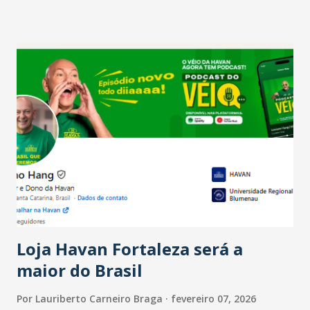
setor é sustentada principalmente pelo desempenho
recente das empresas, impulsionado pelas
confraternizações de fim de ano e pelo pagamento do 13º
Salário para um número maior de trabalhadores, já que o
país tem a menor taxa de desemprego dos anos recentes.
Ainda segundo a Pesquisa, em novembro de 2025, 40% dos
bares e restaurantes operaram com lucro e outros 40%
registraram equilíbrio financeiro. Já o percentual de
estabelecimentos no prejuízo ficou em 19%, pouco abaixo
do observado no mês anterior. Outros 1% não existiam em
novembro. Em relação a outubro, o faturamento também
cresceu. De acordo com a pesquisa, 44% dos n...
Loja Havan Fortaleza será a
maior do Brasil
Por
Lauriberto Carneiro Braga
fevereiro 07, 2026