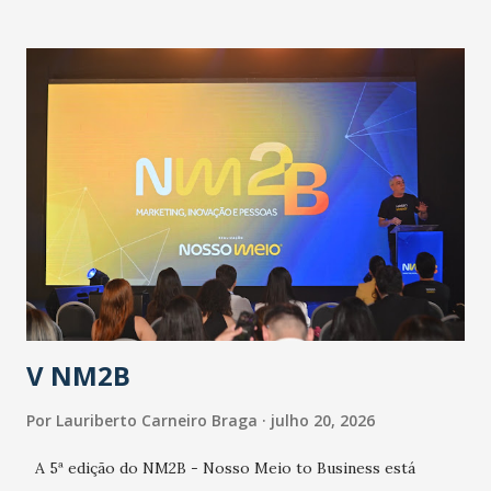
informou que o Estado tem desenvolvido um plano de
contingência pautado em formas de reconhecimento da
população suspeita e de cuidados com os ambientes
públicos e domiciliares. “Nós não estamos vivendo uma
epidemia comum, como temos em todos os anos, com
aumento de casos de dengue, influenza ou H1N1. Trata-se
de uma epidemia com um vírus diferente, com um poder de
contaminação maior que outros coronavírus”, apontou o
secretário. Segundo ele, é uma epidemia com chance de
contaminação alta, podendo gerar um grande risco à
população e ao sistema de saúde. “Precisamos saber fazer a
estratificação do risco da doença, para não so...
V NM2B
Por
Lauriberto Carneiro Braga
julho 20, 2026
A 5ª edição do NM2B - Nosso Meio to Business está