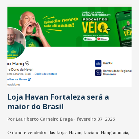
recente das empresas, impulsionado pelas
confraternizações de fim de ano e pelo pagamento do 13º
Salário para um número maior de trabalhadores, já que o
país tem a menor taxa de desemprego dos anos recentes.
Ainda segundo a Pesquisa, em novembro de 2025, 40% dos
bares e restaurantes operaram com lucro e outros 40%
registraram equilíbrio financeiro. Já o percentual de
estabelecimentos no prejuízo ficou em 19%, pouco abaixo
do observado no mês anterior. Outros 1% não existiam em
novembro. Em relação a outubro, o faturamento também
cresceu. De acordo com a pesquisa, 44% dos n...
Loja Havan Fortaleza será a
maior do Brasil
Por
Lauriberto Carneiro Braga
fevereiro 07, 2026
O dono e vendedor das Lojas Havan, Luciano Hang anuncia,