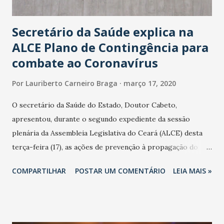
Secretário da Saúde explica na
ALCE Plano de Contingência para
combate ao Coronavírus
Por
Lauriberto Carneiro Braga
março 17, 2020
O secretário da Saúde do Estado, Doutor Cabeto,
apresentou, durante o segundo expediente da sessão
plenária da Assembleia Legislativa do Ceará (ALCE) desta
terça-feira (17), as ações de prevenção à propagação do
novo coronavírus (Covid-19) e as recentes medidas
COMPARTILHAR
POSTAR UM COMENTÁRIO
LEIA MAIS »
adotadas pelo Governo do Estado na contenção da
pandemia e atendimento aos enfermos. O secretário
informou que o Estado tem desenvolvido um plano de
contingência pautado em formas de reconhecimento da