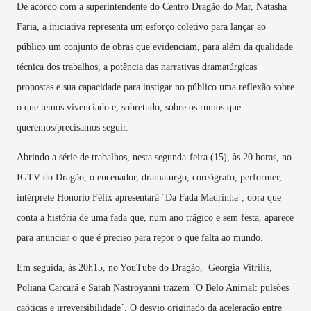
De acordo com a superintendente do Centro Dragão do Mar, Natasha
Faria, a iniciativa representa um esforço coletivo para lançar ao
público um conjunto de obras que evidenciam, para além da qualidade
técnica dos trabalhos, a potência das narrativas dramatúrgicas
propostas e sua capacidade para instigar no público uma reflexão sobre
o que temos vivenciado e, sobretudo, sobre os rumos que
queremos/precisamos seguir.
Abrindo a série de trabalhos, nesta segunda-feira (15), às 20 horas, no
IGTV do Dragão, o encenador, dramaturgo, coreógrafo, performer,
intérprete Honório Félix apresentará ´Da Fada Madrinha´, obra que
conta a história de uma fada que, num ano trágico e sem festa, aparece
para anunciar o que é preciso para repor o que falta ao mundo.
Em seguida, às 20h15, no YouTube do Dragão, Georgia Vitrilis,
Poliana Carcará e Sarah Nastroyanni trazem ´O Belo Animal: pulsões
caóticas e irreversibilidade´. O desvio originado da aceleração entre