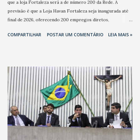
que a loja Fortaleza será a de número 200 da Rede. A
previsão é que a Loja Havan Fortaleza seja inaugurada até
final de 2026, oferecendo 200 empregos diretos,
totalizando na Rede 25 mil vendedores. A localização da
COMPARTILHAR
POSTAR UM COMENTÁRIO
LEIA MAIS »
Havan Fortaleza ainda não foi anunciada oficialmente, mas
fontes extraoficiais indicam, que será na Avenida
Washington Soares-Messejana. Uma coisa é certa: será a
maior loja Havan do Brasil.