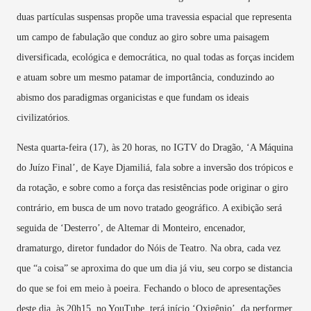
duas partículas suspensas propõe uma travessia espacial que representa
um campo de fabulação que conduz ao giro sobre uma paisagem
diversificada, ecológica e democrática, no qual todas as forças incidem
e atuam sobre um mesmo patamar de importância, conduzindo ao
abismo dos paradigmas organicistas e que fundam os ideais
civilizatórios.
Nesta quarta-feira (17), às 20 horas, no IGTV do Dragão, ‘A Máquina
do Juízo Final’, de Kaye Djamiliá, fala sobre a inversão dos trópicos e
da rotação, e sobre como a força das resistências pode originar o giro
contrário, em busca de um novo tratado geográfico. A exibição será
seguida de ‘Desterro’, de Altemar di Monteiro, encenador,
dramaturgo, diretor fundador do Nóis de Teatro. Na obra, cada vez
que “a coisa” se aproxima do que um dia já viu, seu corpo se distancia
do que se foi em meio à poeira. Fechando o bloco de apresentações
deste dia, às 20h15, no YouTube, terá início ‘Oxigênio’, da performer