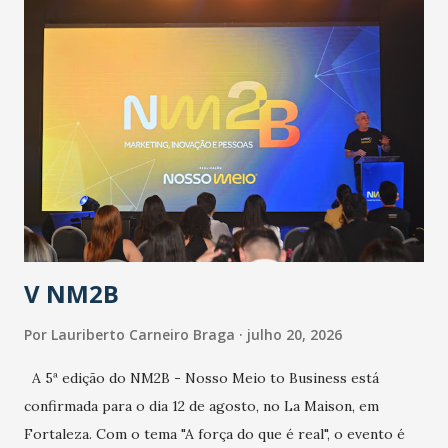
população suspeita e de cuidados com os ambientes
públicos e domiciliares. “Nós não estamos vivendo uma
epidemia comum, como temos em todos os anos, com
aumento de casos de dengue, influenza ou H1N1. Trata-se
de uma epidemia com um vírus diferente, com um poder de
contaminação maior que outros coronavírus”, apontou o
secretário. Segundo ele, é uma epidemia com chance de
contaminação alta, podendo gerar um grande risco à
população e ao sistema de saúde. “Precisamos saber fazer a
estratificação do risco da doença, para não so...
V NM2B
Por
Lauriberto Carneiro Braga
julho 20, 2026
A 5ª edição do NM2B - Nosso Meio to Business está
confirmada para o dia 12 de agosto, no La Maison, em
Fortaleza. Com o tema "A força do que é real", o evento é