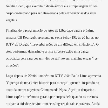
Natália Coehl, que exercita o devir-árvore e a ultrapassagem do seu
corpo cis-humano para ser atravessada pelas experiências dos seres
vegetais.
Finalizando a programação do Atos de Liberdade para a próxima
semana, Gil Rodriguês apresenta na sexta-feira (19), às 20 horas, no
IGTV do Dragão ´...reverberações de um diálogo em silêncio…´. O
ator, performer, dançarino e artista circense exibe uma dança
acrobática pela casa por um viés de self voyeur machine e suas “res-
pirações”.
Logo depois, às 20h04, também no IGTV, João Paulo Lima apresenta
´O perigo de uma única história para o corpo´, quando, inspirado no
texto da autora nigeriana Chimamanda Ngozi Agchi, o dançarino-
leitor expõe o incômodo gerado por corpos defs quando os mesmos
ocupam a cidade e reivindicam seus lugares de fala e prazeres. Ainda